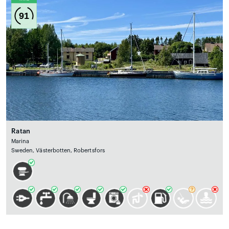
91
Ratan
Marina
Sweden, Västerbotten, Robertsfors