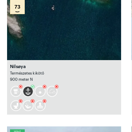
73
Nilsøya
Természetes kikötő
900 meter N
Wind