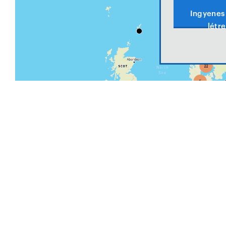
Ingyenes 
létr