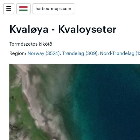
harbourmaps.com
Kvaløya - Kvaloyseter
Természetes kikötő
Region:
Norway (3524)
,
Trøndelag (309)
,
Nord-Trøndelag (1