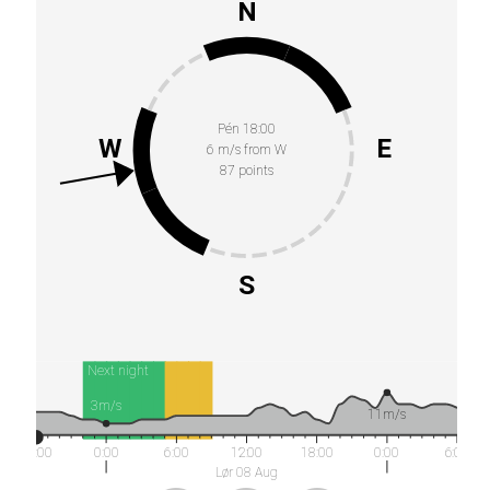
N
Pén 18:00
W
E
6 m/s from W
87 points
S
Next night
3m/s
11m/s
18:00
0:00
6:00
12:00
18:00
0:00
6:00
Lør 08 Aug