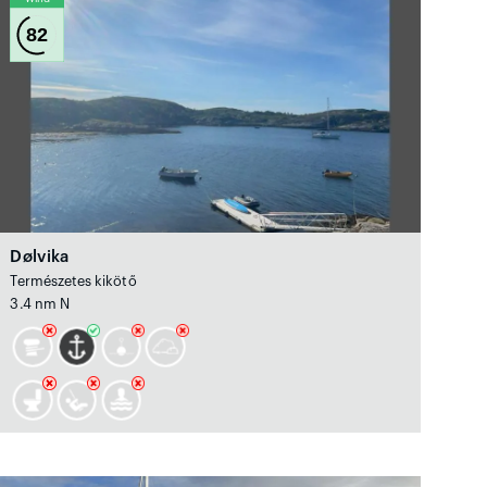
82
Dølvika
Természetes kikötő
3.4 nm N