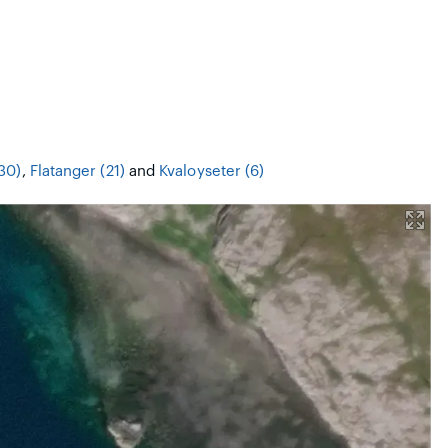
30)
,
Flatanger (21)
and
Kvaloyseter (6)