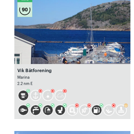
90
Vik Båtforening
Marina
2.2 nm E