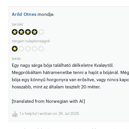
Arild Otnes
mondja:
terület
tengeri tulajdonságok
leírás
Egy nagy sárga bója található délkeletre Kvaløytől.
Megpróbáltam hátramenetbe tenni a hajót a bójánál. Még 
bója egy könnyű horgonyra van erősítve, vagy nincs kapcs
hosszabb, mint az általam tesztelt 20 méter.
[translated from Norwegian with AI]
1
x helpful | written on 26. Jul 2025