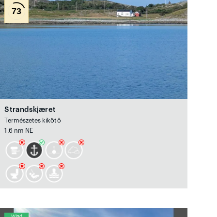
73
Strandskjæret
Természetes kikötő
1.6 nm NE
Wind