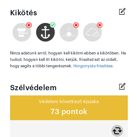
Kikötés
Nincs adatunk arról, hogyan kell kikötni ebben a kikötőben. Ha
tudod, hogyan kell itt kikötni, kérjük, frissítsd ezt az oldalt,
hogy segíts a többi tengerésznek.
Horgonyzás frissítése
.
Szélvédelem
Védelem következő éjszaka
73 pontok