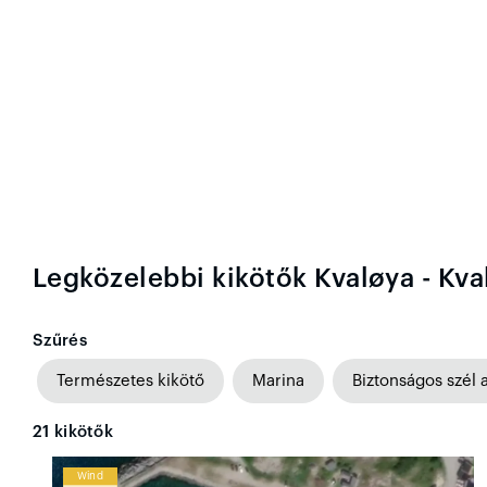
Legközelebbi kikötők Kvaløya - Kva
Szűrés
Természetes kikötő
Marina
Biztonságos szél 
21
kikötők
Wind