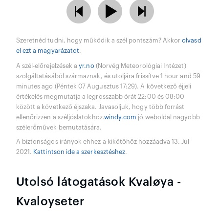
Szeretnéd tudni, hogy működik a szél pontszám? Akkor
olvasd
el ezt a magyarázatot
.
A szél-előrejelzések a
yr.no
(Norvég Meteorológiai Intézet)
szolgáltatásából származnak, és utoljára frissítve 1 hour and 59
minutes ago (Péntek 07 Augusztus 17:29). A következő éjjeli
értékelés megmutatja a legrosszabb órát 22:00 és 08:00
között a következő éjszaka. Javasoljuk, hogy több forrást
ellenőrizzen a széljóslatokhoz.
windy.com
jó weboldal nagyobb
szélerőművek bemutatására.
A biztonságos irányok ehhez a kikötőhöz hozzáadva 13. Jul
2021.
Kattintson ide a szerkesztéshez
.
Utolsó látogatások Kvaløya -
Kvaloyseter