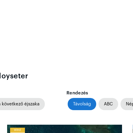
loyseter
Rendezés
a következő éjszaka
Távolság
ABC
Né
Wind