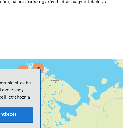
mára, ha hozzáadsz egy rövid leírást vagy értékelést a
asználatához be
tkeznie vagy
kell létrehoznia
entkezés