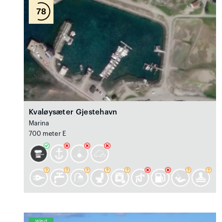
78
Kvaløysæter Gjestehavn
Marina
700 meter E
Wind