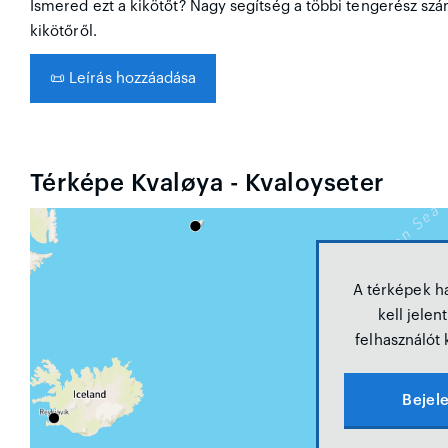
Ismered ezt a kikötőt? Nagy segítség a többi tengerész szá
kikötőről.
📜
Leírás hozzáadása
Térképe Kvaløya - Kvaloyseter
A térképek h
kell jelen
felhasználót 
Bejel