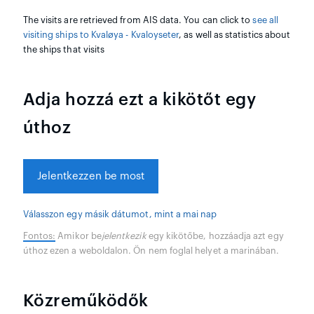
The visits are retrieved from AIS data. You can click to
see all
visiting ships to Kvaløya - Kvaloyseter
, as well as statistics about
the ships that visits
Adja hozzá ezt a kikötőt egy
úthoz
Jelentkezzen be most
Válasszon egy másik dátumot, mint a mai nap
Fontos:
Amikor be
jelentkezik
egy kikötőbe, hozzáadja azt egy
úthoz ezen a weboldalon. Ön nem foglal helyet a marinában.
Közreműködők