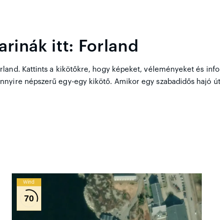
rinák itt: Forland
and. Kattints a kikötőkre, hogy képeket, véleményeket és inform
nnyire népszerű egy-egy kikötő. Amikor egy szabadidős hajó ú
Wind
70