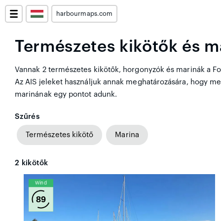
harbourmaps.com
Természetes kikötők és ma
Vannak 2 természetes kikötők, horgonyzók és marinák a Forl
Az AIS jeleket használjuk annak meghatározására, hogy me
marinának egy pontot adunk.
Szűrés
Természetes kikötő
Marina
2
kikötők
Wind
89