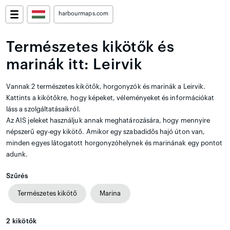
harbourmaps.com
Természetes kikötők és
marinák itt: Leirvik
Vannak 2 természetes kikötők, horgonyzók és marinák a Leirvik.
Kattints a kikötőkre, hogy képeket, véleményeket és információkat
láss a szolgáltatásaikról.
Az AIS jeleket használjuk annak meghatározására, hogy mennyire
népszerű egy-egy kikötő. Amikor egy szabadidős hajó úton van,
minden egyes látogatott horgonyzóhelynek és marinának egy pontot
adunk.
Szűrés
Természetes kikötő
Marina
2
kikötők