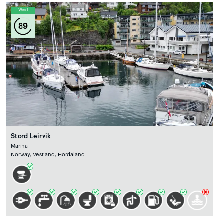
Wind
89
Stord Leirvik
Marina
Norway, Vestland, Hordaland