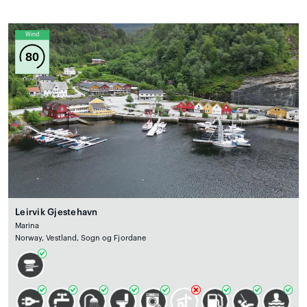
Wind
80
Leirvik Gjestehavn
Marina
Norway, Vestland, Sogn og Fjordane