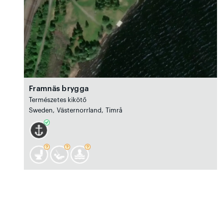
Framnäs brygga
Természetes kikötő
Sweden, Västernorrland, Timrå