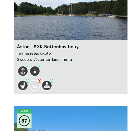
Åstön - SXK Bottenhav bouy
Természetes kikötő
Sweden, Västernorrland, Timrå
Wind
87