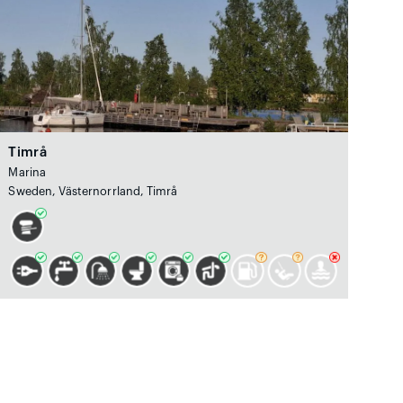
Timrå
Marina
Sweden, Västernorrland, Timrå