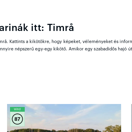
rinák itt: Timrå
å. Kattints a kikötőkre, hogy képeket, véleményeket és informá
nnyire népszerű egy-egy kikötő. Amikor egy szabadidős hajó ú
Wind
87