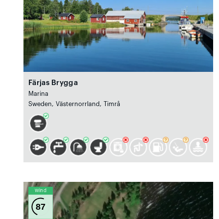
Färjas Brygga
Marina
Sweden, Västernorrland, Timrå
Wind
87