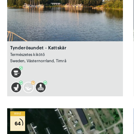
Tynderösundet - Kattskär
Természetes kikötő
Sweden, Västernorrland, Timrå
Wind
64