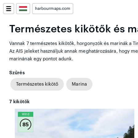
harbourmaps.com
Természetes kikötők és ma
Vannak 7 természetes kikötők, horgonyzók és marinák a Timr
Az AIS jeleket használjuk annak meghatározására, hogy me
marinának egy pontot adunk.
Szűrés
Természetes kikötő
Marina
7
kikötők
Wind
85