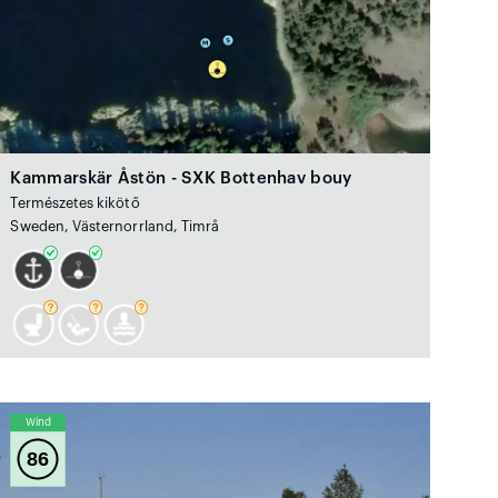
Kammarskär Åstön - SXK Bottenhav bouy
Természetes kikötő
Sweden, Västernorrland, Timrå
Wind
86