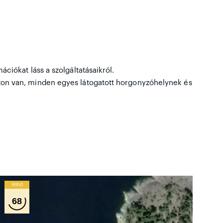
ciókat láss a szolgáltatásaikról.
ton van, minden egyes látogatott horgonyzóhelynek és
Wind
68