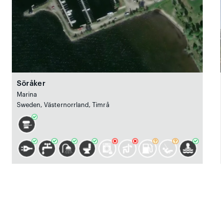
Söråker
Marina
Sweden, Västernorrland, Timrå