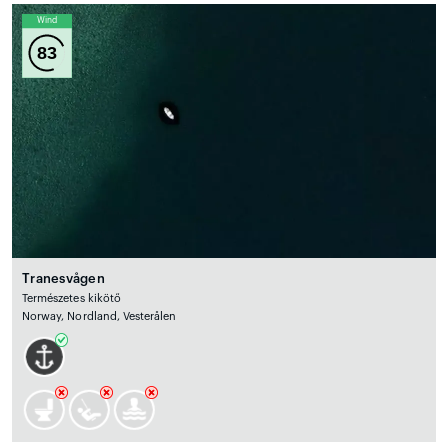
Wind
83
Tranesvågen
Természetes kikötő
Norway, Nordland, Vesterålen