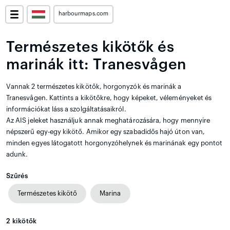
harbourmaps.com
Természetes kikötők és
marinák itt: Tranesvågen
Vannak 2 természetes kikötők, horgonyzók és marinák a
Tranesvågen. Kattints a kikötőkre, hogy képeket, véleményeket és
információkat láss a szolgáltatásaikról.
Az AIS jeleket használjuk annak meghatározására, hogy mennyire
népszerű egy-egy kikötő. Amikor egy szabadidős hajó úton van,
minden egyes látogatott horgonyzóhelynek és marinának egy pontot
adunk.
Szűrés
Természetes kikötő
Marina
2
kikötők