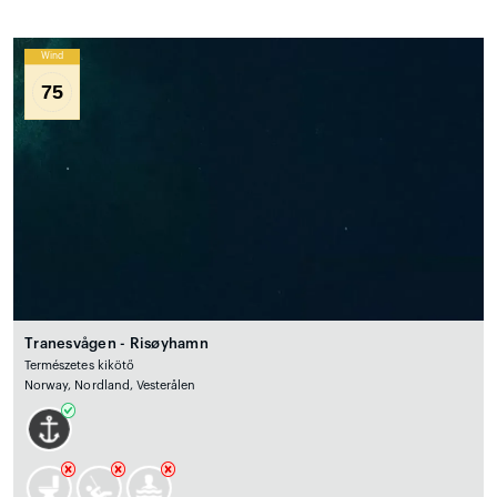
Wind
75
Tranesvågen - Risøyhamn
Természetes kikötő
Norway, Nordland, Vesterålen