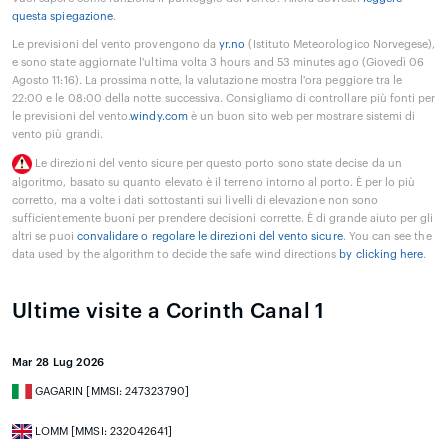
questa spiegazione
.
Le previsioni del vento provengono da
yr.no
(Istituto Meteorologico Norvegese),
e sono state aggiornate l'ultima volta 3 hours and 53 minutes ago (Giovedì 06
Agosto 11:16). La prossima notte, la valutazione mostra l'ora peggiore tra le
22:00 e le 08:00 della notte successiva. Consigliamo di controllare più fonti per
le previsioni del vento.
windy.com
è un buon sito web per mostrare sistemi di
vento più grandi.
Le direzioni del vento sicure per questo porto sono state decise da un
algoritmo, basato su quanto elevato è il terreno intorno al porto. È per lo più
corretto, ma a volte i dati sottostanti sui livelli di elevazione non sono
sufficientemente buoni per prendere decisioni corrette. È di grande aiuto per gli
altri se puoi
convalidare o regolare le direzioni del vento sicure
. You can see the
data used by the algorithm to decide the safe wind directions
by clicking here
.
Ultime visite a Corinth Canal 1
Mar 28 Lug 2026
GAGARIN [MMSI: 247323790]
LOMM [MMSI: 232042641]