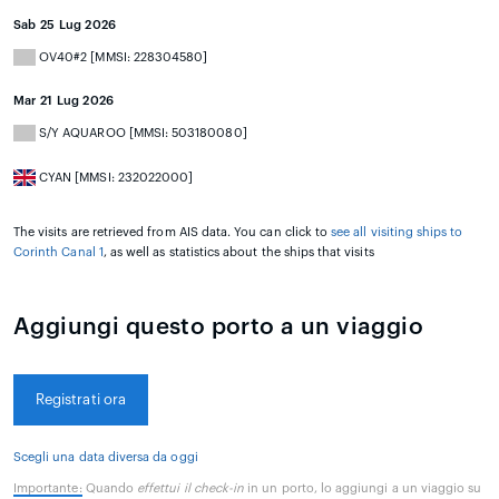
Sab 25 Lug 2026
OV40#2 [MMSI: 228304580]
Mar 21 Lug 2026
S/Y AQUAROO [MMSI: 503180080]
CYAN [MMSI: 232022000]
The visits are retrieved from AIS data. You can click to
see all visiting ships to
Corinth Canal 1
, as well as statistics about the ships that visits
Aggiungi questo porto a un viaggio
Registrati ora
Scegli una data diversa da oggi
Importante:
Quando
effettui il check-in
in un porto, lo aggiungi a un viaggio su