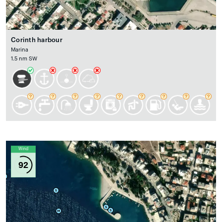
Corinth harbour
Marina
1.5 nm SW
Wind
92