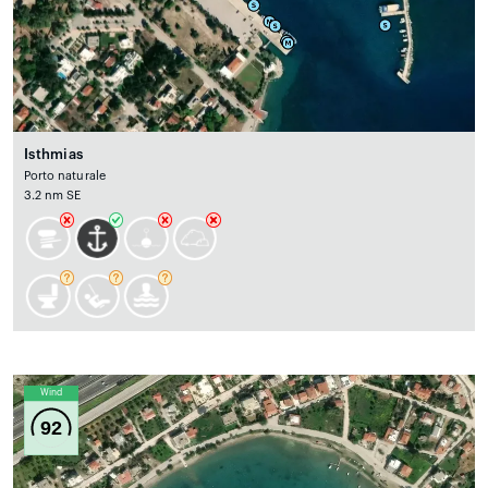
Isthmias
Porto naturale
3.2 nm SE
Wind
92