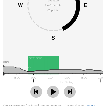
Gio 13:00
W
E
8 m/s from N
62 points
S
Next night
8m/s
2m/s
18:00
0:00
6:00
12:00
18:00
0:00
Fre 07 Aug
Vuoi sapere come funziona il punteggio del vento? Allora dovresti
leggere