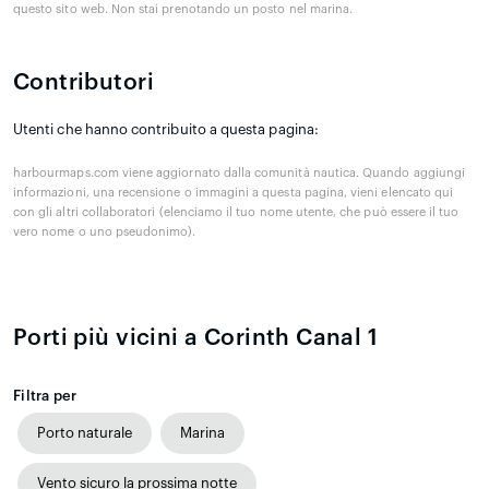
questo sito web. Non stai prenotando un posto nel marina.
Contributori
Utenti che hanno contribuito a questa pagina:
harbourmaps.com viene aggiornato dalla comunità nautica. Quando aggiungi
informazioni, una recensione o immagini a questa pagina, vieni elencato qui
con gli altri collaboratori (elenciamo il tuo nome utente, che può essere il tuo
vero nome o uno pseudonimo).
Porti più vicini a Corinth Canal 1
Filtra per
Porto naturale
Marina
Vento sicuro la prossima notte