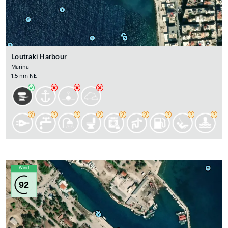
Loutraki Harbour
Marina
1.5 nm NE
Wind
92