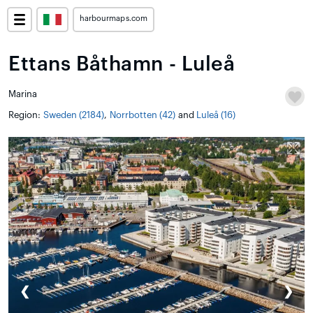
harbourmaps.com
Ettans Båthamn - Luleå
Marina
Region:
Sweden (2184)
,
Norrbotten (42)
and
Luleå (16)
❮
❯