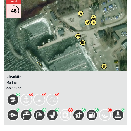
Wind
46
Lövskär
Marina
5.6 nm SE