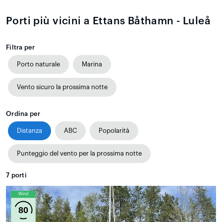
Porti più vicini a Ettans Båthamn - Luleå
Filtra per
Porto naturale
Marina
Vento sicuro la prossima notte
Ordina per
Distanza
ABC
Popolarità
Punteggio del vento per la prossima notte
7
porti
Wind
80