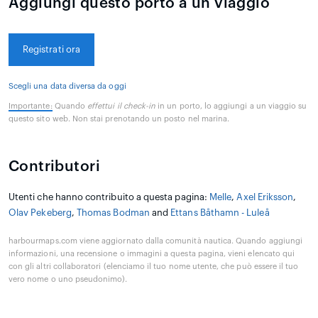
Aggiungi questo porto a un viaggio
Registrati ora
Scegli una data diversa da oggi
Importante:
Quando
effettui il check-in
in un porto, lo aggiungi a un viaggio su
questo sito web. Non stai prenotando un posto nel marina.
Contributori
Utenti che hanno contribuito a questa pagina:
Melle
,
Axel Eriksson
,
Olav Pekeberg
,
Thomas Bodman
and
Ettans Båthamn - Luleå
harbourmaps.com viene aggiornato dalla comunità nautica. Quando aggiungi
informazioni, una recensione o immagini a questa pagina, vieni elencato qui
con gli altri collaboratori (elenciamo il tuo nome utente, che può essere il tuo
vero nome o uno pseudonimo).