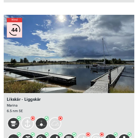
Wind
44
Likskär - Liggskär
Marina
6.5 nm SE