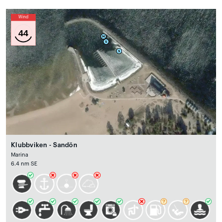
Wind
44
Klubbviken - Sandön
Marina
6.4 nm SE