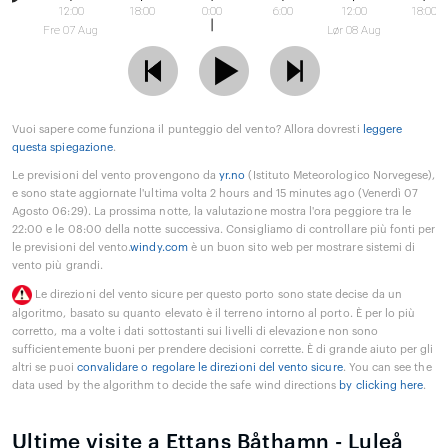
12:00
18:00
0:00
6:00
12:00
18:00
Fre 07 Aug
Lør 08 Aug
Vuoi sapere come funziona il punteggio del vento? Allora dovresti
leggere
questa spiegazione
.
Le previsioni del vento provengono da
yr.no
(Istituto Meteorologico Norvegese),
e sono state aggiornate l'ultima volta 2 hours and 15 minutes ago (Venerdì 07
Agosto 06:29). La prossima notte, la valutazione mostra l'ora peggiore tra le
22:00 e le 08:00 della notte successiva. Consigliamo di controllare più fonti per
le previsioni del vento.
windy.com
è un buon sito web per mostrare sistemi di
vento più grandi.
Le direzioni del vento sicure per questo porto sono state decise da un
algoritmo, basato su quanto elevato è il terreno intorno al porto. È per lo più
corretto, ma a volte i dati sottostanti sui livelli di elevazione non sono
sufficientemente buoni per prendere decisioni corrette. È di grande aiuto per gli
altri se puoi
convalidare o regolare le direzioni del vento sicure
. You can see the
data used by the algorithm to decide the safe wind directions
by clicking here
.
Ultime visite a Ettans Båthamn - Luleå