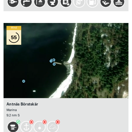
Wind
55
Antnäs Börstskär
Marina
9.2 nm S