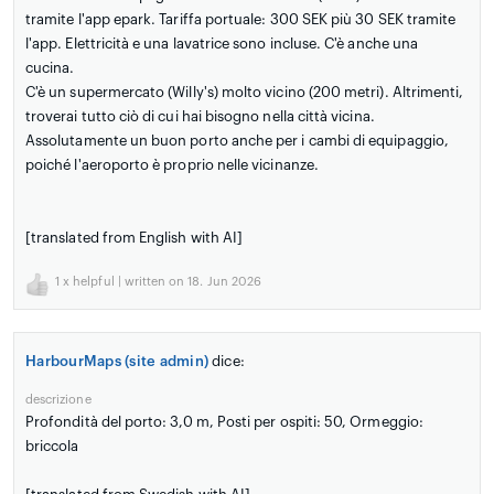
tramite l'app epark. Tariffa portuale: 300 SEK più 30 SEK tramite
l'app. Elettricità e una lavatrice sono incluse. C'è anche una
cucina.
C'è un supermercato (Willy's) molto vicino (200 metri). Altrimenti,
troverai tutto ciò di cui hai bisogno nella città vicina.
Assolutamente un buon porto anche per i cambi di equipaggio,
poiché l'aeroporto è proprio nelle vicinanze.
[translated from English with AI]
1
x helpful | written on 18. Jun 2026
HarbourMaps (site admin)
dice:
descrizione
Profondità del porto: 3,0 m, Posti per ospiti: 50, Ormeggio:
briccola