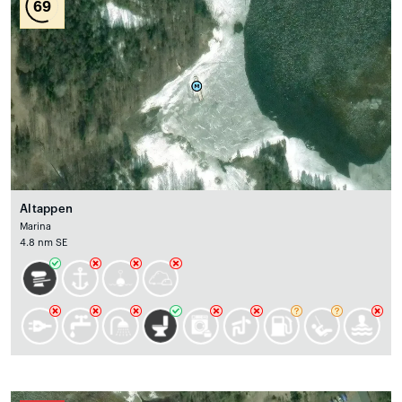
69
Altappen
Marina
4.8 nm SE