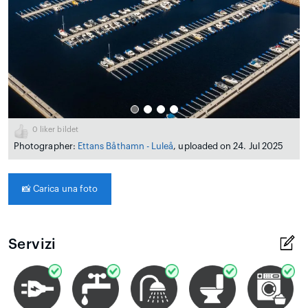
0
liker bildet
Photographer:
Ettans Båthamn - Luleå
, uploaded on 24. Jul 2025
📸
Carica una foto
Servizi