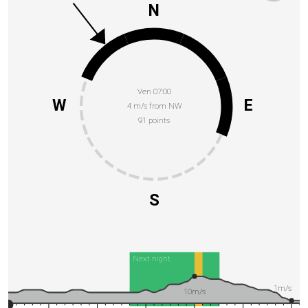
N
Ven 07:00
W
E
4 m/s from NW
91 points
S
Next night
1m/s
10m/s