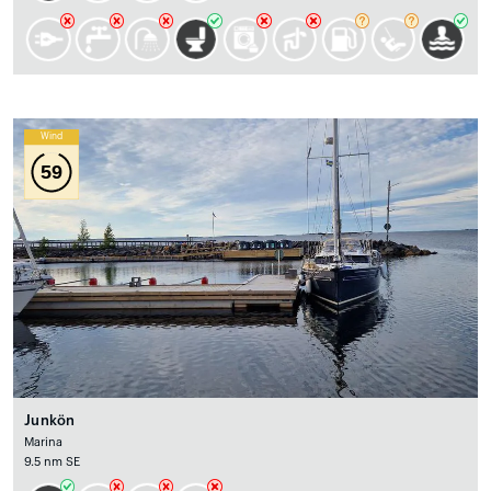
Wind
59
Junkön
Marina
9.5 nm SE