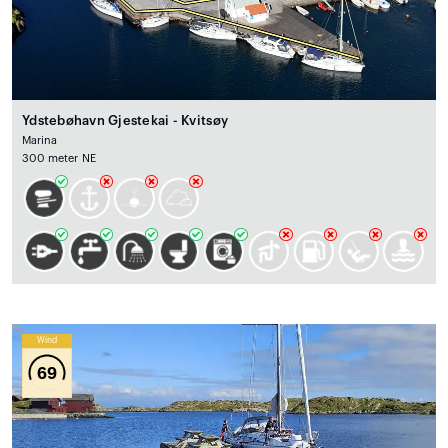
Ydstebøhavn Gjestekai - Kvitsøy
Marina
300 meter NE
Wind
69