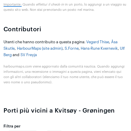
Importante:
Quando
effettui il check-in
in un porto, lo aggiungi a un viaggio su
questo sito web. Non stai prenotando un posto nel marina.
Contributori
Utenti che hanno contribuito a questa pagina:
Vegard Thise
,
Åsa
Skutle
,
HarbourMaps (site admin)
,
S.Forne
,
Hans-Rune Kvernevik
,
Ulf
Berg
and
SV Freyja
harbourmaps.com viene aggiornato dalla comunità nautica. Quando aggiungi
informazioni, una recensione o immagini a questa pagina, vieni elencato qui
con gli altri collaboratori (elenciamo il tuo nome utente, che può essere il tuo
vero nome o uno pseudonimo).
Porti più vicini a Kvitsøy - Grøningen
Filtra per