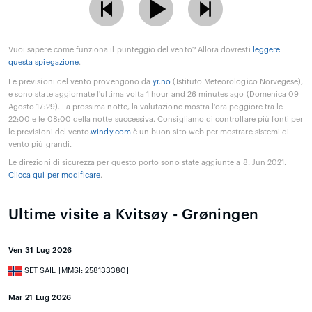
Vuoi sapere come funziona il punteggio del vento? Allora dovresti
leggere
questa spiegazione
.
Le previsioni del vento provengono da
yr.no
(Istituto Meteorologico Norvegese),
e sono state aggiornate l'ultima volta 1 hour and 26 minutes ago (Domenica 09
Agosto 17:29). La prossima notte, la valutazione mostra l'ora peggiore tra le
22:00 e le 08:00 della notte successiva. Consigliamo di controllare più fonti per
le previsioni del vento.
windy.com
è un buon sito web per mostrare sistemi di
vento più grandi.
Le direzioni di sicurezza per questo porto sono state aggiunte a 8. Jun 2021.
Clicca qui per modificare
.
Ultime visite a Kvitsøy - Grøningen
Ven 31 Lug 2026
SET SAIL [MMSI: 258133380]
Mar 21 Lug 2026