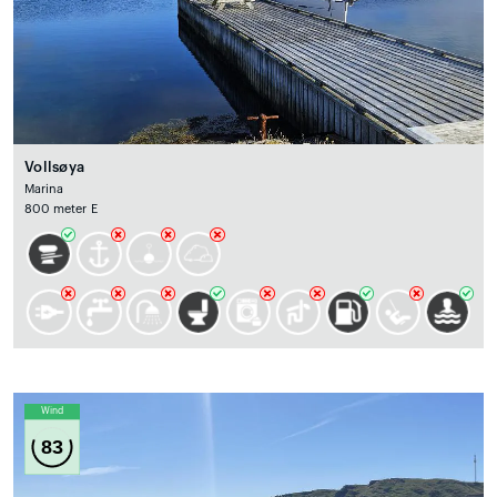
Vollsøya
Marina
800 meter E
Wind
83