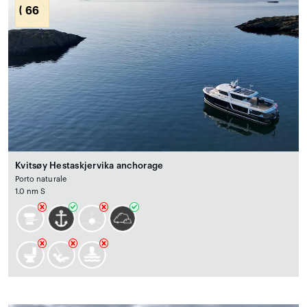
66
Kvitsøy Hestaskjervika anchorage
Porto naturale
1.0 nm S