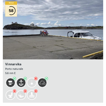
Wind
58
Vinnarvika
Porto naturale
5.6 nm E