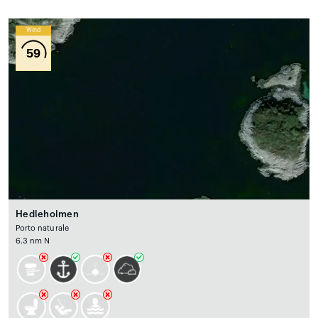
Wind
59
Hedleholmen
Porto naturale
6.3 nm N