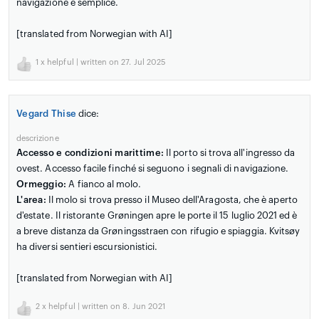
navigazione è semplice.
[translated from Norwegian with AI]
1
x helpful | written on 27. Jul 2025
Vegard Thise
dice:
descrizione
Accesso e condizioni marittime:
Il porto si trova all'ingresso da
ovest. Accesso facile finché si seguono i segnali di navigazione.
Ormeggio:
A fianco al molo.
L'area:
Il molo si trova presso il Museo dell'Aragosta, che è aperto
d'estate. Il ristorante Grøningen apre le porte il 15 luglio 2021 ed è
a breve distanza da Grøningsstraen con rifugio e spiaggia. Kvitsøy
ha diversi sentieri escursionistici.
[translated from Norwegian with AI]
2
x helpful | written on 8. Jun 2021