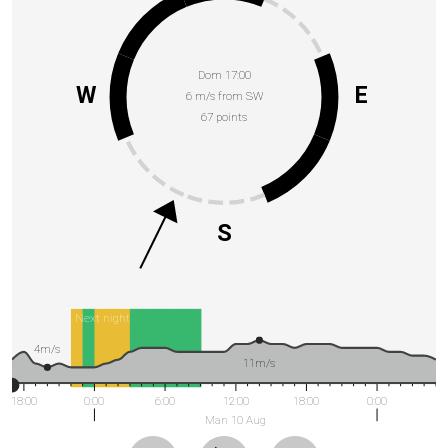
Dom 17:00
W
E
6 m/s from SW
67 points
S
Next night
4m/s
11m/s
18:00
0:00
6:00
12:00
18:00
0:00
Man 10 Aug