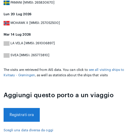
PAMANI [MMSI: 265830670]
Lun 20 Lug 2026
MOHAWK II [MMSI: 257052500]
Mar 14 Lug 2026
LA VELA [MMSI: 261006897]
SVEA [MMSI: 265773810]
The visits are retrieved from AIS data. You can click to
see all visiting ships to
Kvitsøy - Grøningen
, as well as statistics about the ships that visits
Aggiungi questo porto a un viaggio
Registrati ora
Scegli una data diversa da oggi