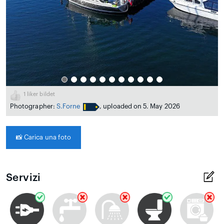
1
liker bildet
Photographer:
S.Forne
, uploaded on 5. May 2026
📸
Carica una foto
Servizi