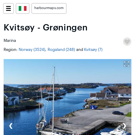
harbourmaps.com
Kvitsøy - Grøningen
Marina
Region:
Norway (3524)
,
Rogaland (248)
and
Kvitsøy (7)
❮
❯