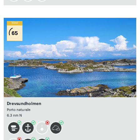
Wind
65
Drevsundholmen
Porto naturale
6.3 nm N