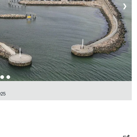
❯
025