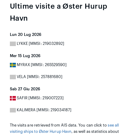
Ultime visite a Øster Hurup
Havn
Lun 20 Lug 2026
LYKKE [MMSI: 219032892]
Mer 15 Lug 2026
MYRAX [MMSI: 265529590]
VELA [MMSI: 257881680]
Sab 27 Giu 2026
SAFIR [MMSI: 219007223]
KALIMERA [MMSI: 219034187]
The visits are retrieved from AIS data. You can click to
see all
visiting ships to Øster Hurup Havn
, as well as statistics about