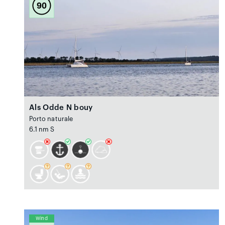
90
Als Odde N bouy
Porto naturale
6.1 nm S
Wind