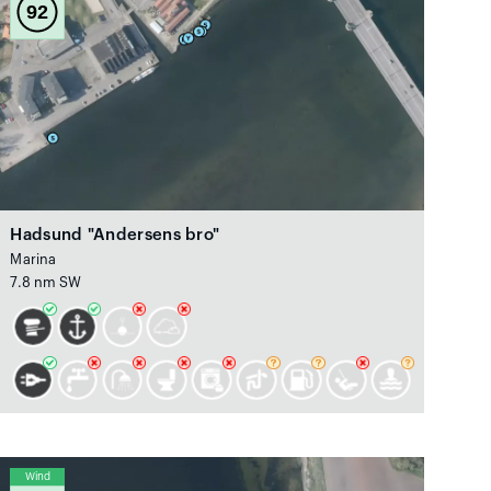
92
Hadsund "Andersens bro"
Marina
7.8 nm SW
Wind