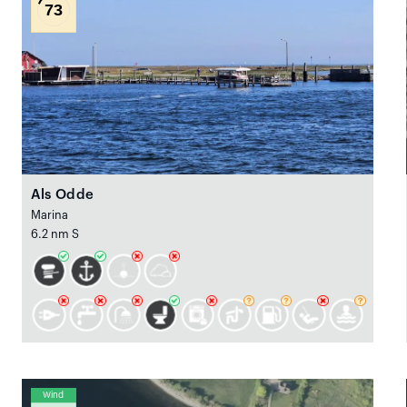
73
Als Odde
Marina
6.2 nm S
Wind