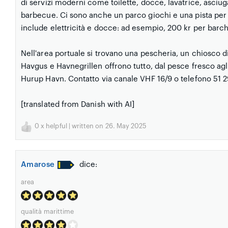
di servizi moderni come toilette, docce, lavatrice, asci
barbecue. Ci sono anche un parco giochi e una pista per g
include elettricità e docce: ad esempio, 200 kr per barch
Nell'area portuale si trovano una pescheria, un chiosco di
Havgus e Havnegrillen offrono tutto, dal pesce fresco agli
Hurup Havn. Contatto via canale VHF 16/9 o telefono 51 2
[translated from Danish with AI]
0
x helpful | written on 26. May 2025
Amarose
dice:
area
qualità marittime