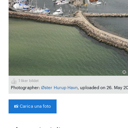
❮
1
liker bildet
Photographer:
Øster Hurup Havn
, uploaded on 26. May 2
📸
Carica una foto