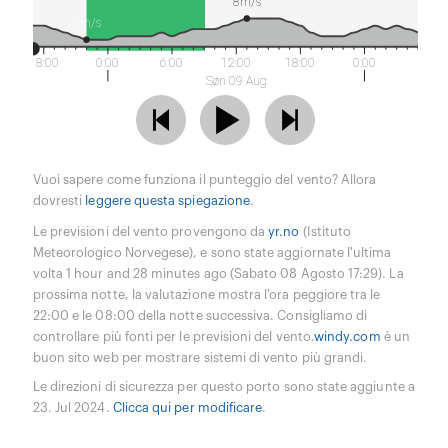
8m/s
2m/s
18:00
0:00
6:00
12:00
18:00
0:00
Søn 09 Aug
Vuoi sapere come funziona il punteggio del vento? Allora
dovresti
leggere questa spiegazione
.
Le previsioni del vento provengono da
yr.no
(Istituto
Meteorologico Norvegese), e sono state aggiornate l'ultima
volta 1 hour and 28 minutes ago (Sabato 08 Agosto 17:29). La
prossima notte, la valutazione mostra l'ora peggiore tra le
22:00 e le 08:00 della notte successiva. Consigliamo di
controllare più fonti per le previsioni del vento.
windy.com
è un
buon sito web per mostrare sistemi di vento più grandi.
Le direzioni di sicurezza per questo porto sono state aggiunte a
23. Jul 2024.
Clicca qui per modificare
.