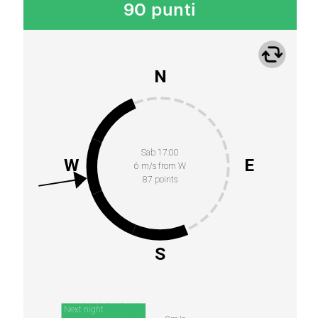
90 punti
N
Sab 17:00
W
E
6 m/s from W
87 points
S
Next night