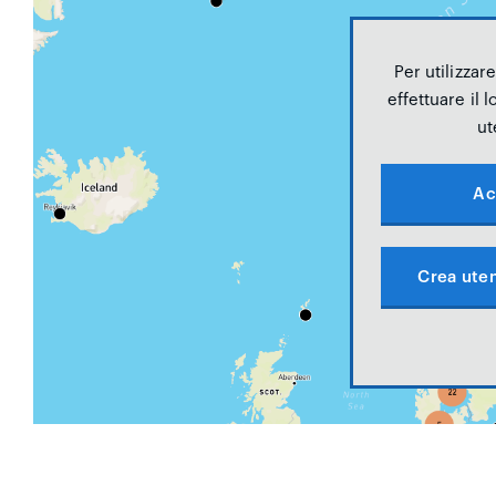
Per utilizzar
effettuare il 
ut
Ac
Crea uten