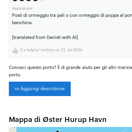
descrizione
Posti di ormeggio tra pali o con ormeggio di poppa al pon
banchina.
[translated from Danish with AI]
0
x helpful | written on 23. Jul 2024
Conosci questo porto? È di grande aiuto per gli altri mari
porto.
📜
Aggiungi descrizione
Mappa di Øster Hurup Havn