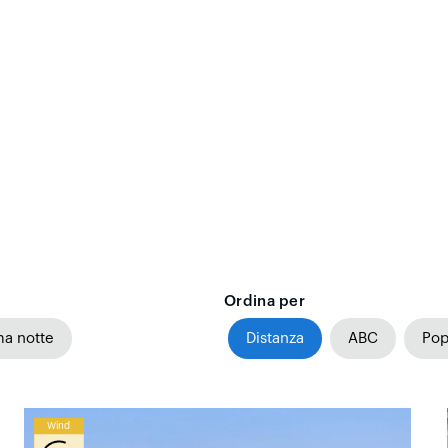
n
Ordina per
ma notte
Distanza
ABC
Pop
Wind