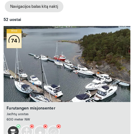
Navigacijos balas kitą naktį
52
uostai
Wind
74
Furutangen misjonsenter
Jachtų uostas
600 meter NW