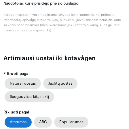
Naudotojai, kurie prisidėjo prie šio puslapio:
harbourmaps.com yra atnaujinama laivybos bendruomenės. Kai pridėsite
informaciją, apžvalgą ar nuotraukas į šį puslapį, jūs būsite paminėtas čia kartu
su kitais bendradarbiais (mes išvardiname jūsų vartotojo vardą, kuris gali būti
tikrasis vardas arba slapyvardis).
Artimiausi uostai iki kotavågen
Filtruoti pagal
Natūrali uostas
Jachtų uostas
Saugus vėjas kitą naktį
Rikiuoti pagal
Atstumas
ABC
Populiarumas