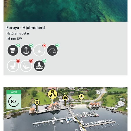
Forøya - Hjelmeland
Natūrali uostas
1.6 nm SW
Wind
87