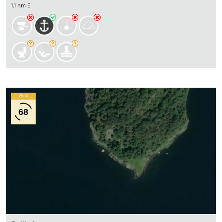
1.1 nm E
Wind
68