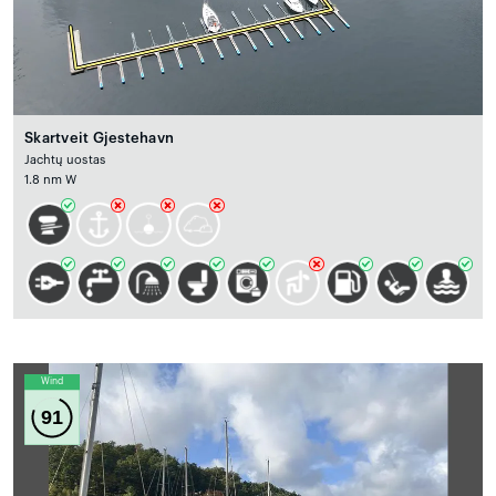
Skartveit Gjestehavn
Jachtų uostas
1.8 nm W
Wind
91