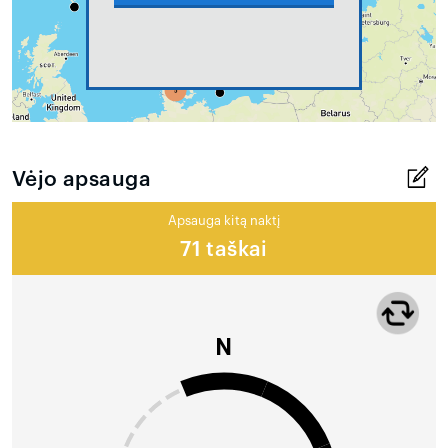
Vėjo apsauga
Apsauga kitą naktį
71 taškai
N