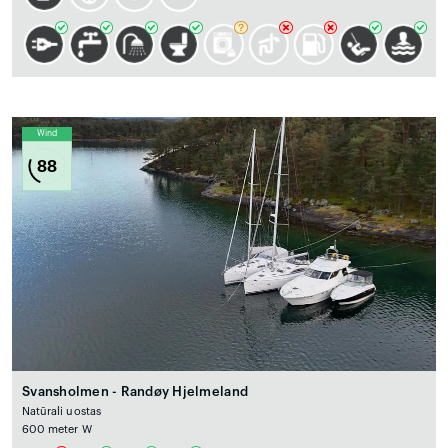
Wind
88
Svansholmen - Randøy Hjelmeland
Natūrali uostas
600 meter W