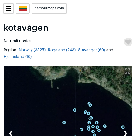
harbourmaps.com
kotavågen
Natūrali uostas
Region:
Norway (3525)
,
Rogaland (248)
,
Stavanger (69)
and
Hjelmeland (16)
❮
❯