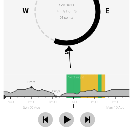
Sek 04:00
W
E
4 m/s from S
91 points
S
Next night
8m/s
0m/s
6:00
12:00
18:00
0:00
6:00
12:00
Søn 09 Aug
Man 10 Aug