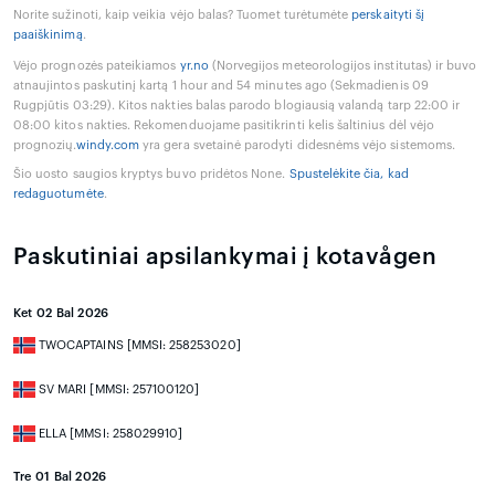
Norite sužinoti, kaip veikia vėjo balas? Tuomet turėtumėte
perskaityti šį
paaiškinimą
.
Vėjo prognozės pateikiamos
yr.no
(Norvegijos meteorologijos institutas) ir buvo
atnaujintos paskutinį kartą 1 hour and 54 minutes ago (Sekmadienis 09
Rugpjūtis 03:29). Kitos nakties balas parodo blogiausią valandą tarp 22:00 ir
08:00 kitos nakties. Rekomenduojame pasitikrinti kelis šaltinius dėl vėjo
prognozių.
windy.com
yra gera svetainė parodyti didesnėms vėjo sistemoms.
Šio uosto saugios kryptys buvo pridėtos None.
Spustelėkite čia, kad
redaguotumėte
.
Paskutiniai apsilankymai į kotavågen
Ket 02 Bal 2026
TWOCAPTAINS [MMSI: 258253020]
SV MARI [MMSI: 257100120]
ELLA [MMSI: 258029910]
Tre 01 Bal 2026