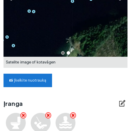
Satelite image of kotavågen
📸
Įkelkite nuotrauką
Įranga