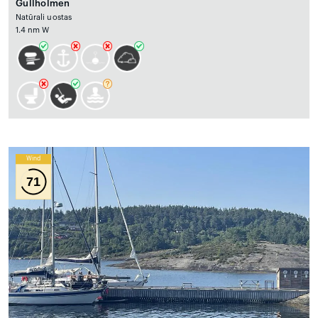
Gullholmen
Natūrali uostas
1.4 nm W
Wind
71