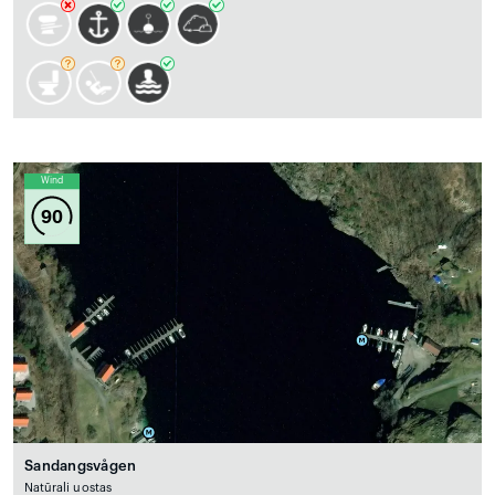
Wind
90
Sandangsvågen
Natūrali uostas