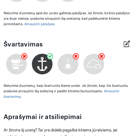
Neturime duomenų apie šio uosto galimas patalpas. Jei žinote, kokios patalpos
yra šioje vietoje, prašome atnaujinti šią svetainę, kad padėtumėte kitiems
jūrininkams.
Atnaujinti patalpas
.
Švartavimas
Neturime duomenų, kaip švartuotis šiame uoste. Jei žinote, kaip čia švartuotis,
prašome atnaujinti šią svetainę ir padėti kitiems buriuotojams.
Atnaujinti
švartavimą
.
Aprašymai ir atsiliepimai
Ar žinote šį uostą? Tai yra didelė pagalba kitiems jūreiviams, jei