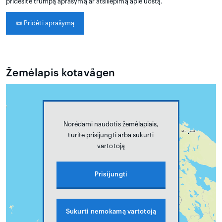
pridėsite trumpą aprašymą ar atsiliepimą apie uostą.
📜
Pridėti aprašymą
Žemėlapis kotavågen
Norėdami naudotis žemėlapiais,
turite prisijungti arba sukurti
vartotoją
Prisijungti
Sukurti nemokamą vartotoją