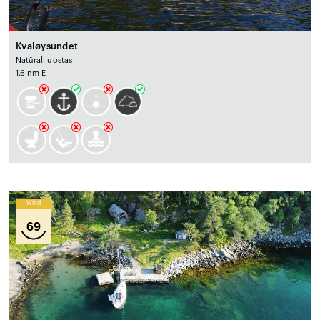
Kvaløysundet
Natūrali uostas
1.6 nm E
Wind
69