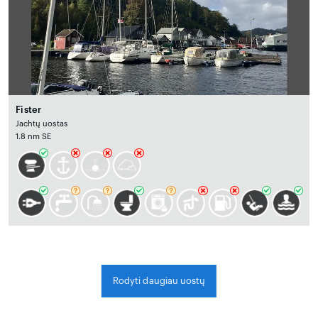
Fister
Jachtų uostas
1.8 nm SE
Rodyti daugiau uostų