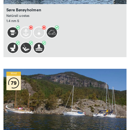
Søre Børøyholmen
Natūrali uostas
1.4 nm S
Wind
79