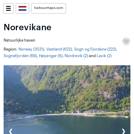
harbourmaps.com
Norevikane
Natuurlijke haven
Region:
Norway (3521)
,
Vestland (622)
,
Sogn og Fjordane (222)
,
Sognefjorden (69)
,
Høyanger (6)
,
Nordrevik (2)
and
Lavik (2)
❮
❯