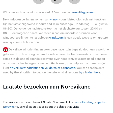
Wil je weten hoe de windscore werkt? Dan moet je
deze uitleg lezen
.
De windvoorspellingen komen van
yr.no
(Noors Meteorologisch Instituut), en
zijn het laatst bijgewerkt 2 hours and 14 minutes ago (Donderdag 06 Augustus
08:30). De volgende nachtscore toont u het slechtste uur tussen 22:00 en
08:00 de volgende nacht. We raden u aan om meerdere bronnen voor
windvoorspellingen te raadplegen.
windy.com
is een goede website om grotere
windsystemen te laten zien.
De veilige windrichtingen voor deze haven zijn bepaald door een algoritme,
gebaseerd op hoe hoog het land rond de haven is. Het is meestal correct, maar
soms zijn de onderliggende gegevens over hoogteniveaus niet goed genoeg
om correcte beslissingen te nemen. Het is een grote hulp voor anderen als je
kunt
de veilige windrichtingen valideren of aanpassen
. You can see the data
used by the algorithm to decide the safe wind directions
by clicking here
.
Laatste bezoeken aan Norevikane
The visits are retrieved from AIS data. You can click to
see all visiting ships to
Norevikane
, as well as statistics about the ships that visits