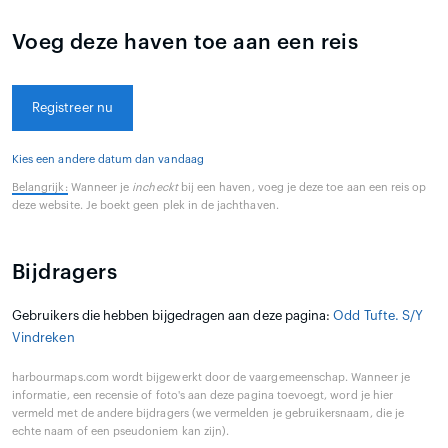
Voeg deze haven toe aan een reis
Registreer nu
Kies een andere datum dan vandaag
Belangrijk:
Wanneer je
incheckt
bij een haven, voeg je deze toe aan een reis op
deze website. Je boekt geen plek in de jachthaven.
Bijdragers
Gebruikers die hebben bijgedragen aan deze pagina:
Odd Tufte. S/Y
Vindreken
harbourmaps.com wordt bijgewerkt door de vaargemeenschap. Wanneer je
informatie, een recensie of foto's aan deze pagina toevoegt, word je hier
vermeld met de andere bijdragers (we vermelden je gebruikersnaam, die je
echte naam of een pseudoniem kan zijn).