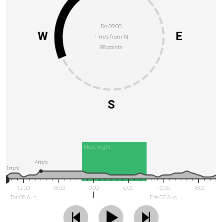
Do 09:00
W
E
1 m/s from N
98 points
S
Next night
4m/s
1m/s
12:00
18:00
0:00
6:00
12:00
18:00
Tor 06 Aug
Fre 07 Aug