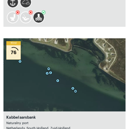
Wind
76
Kabbelaarsbank
Naturalny port
Netherlands, South Holland, Zuid-Holland