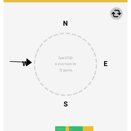
N
Sob 07:00
W
E
6 m/s from W
72 points
S
Next night