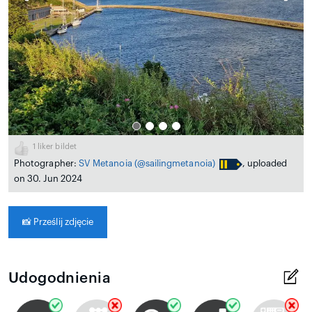
1
liker bildet
Photographer:
SV Metanoia
(@sailingmetanoia)
, uploaded
on 30. Jun 2024
📸
Prześlij zdjęcie
Udogodnienia