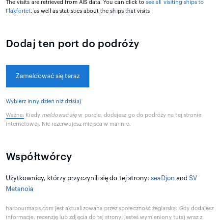
The visits are retrieved from AIS data. You can click to
see all visiting ships to
Flakfortet
, as well as statistics about the ships that visits
Dodaj ten port do podróży
Zameldować się teraz
Wybierz inny dzień niż dzisiaj
Ważne:
Kiedy
meldować się
w porcie, dodajesz go do podróży na tej stronie
internetowej. Nie rezerwujesz miejsca w marinie.
Współtwórcy
Użytkownicy, którzy przyczynili się do tej strony:
seaDjon
and
SV
Metanoia
harbourmaps.com jest aktualizowana przez społeczność żeglarską. Gdy dodajesz
informacje, recenzję lub zdjęcia do tej strony, jesteś wymieniony tutaj wraz z