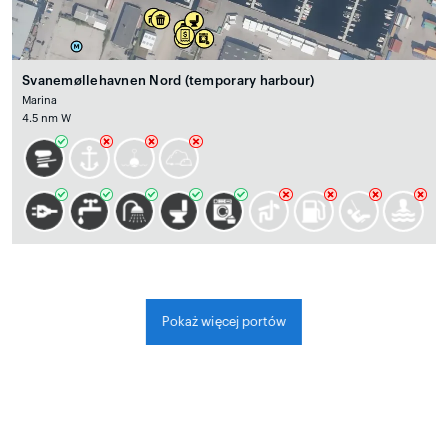
Svanemøllehavnen Nord (temporary harbour)
Marina
4.5 nm W
Pokaż więcej portów