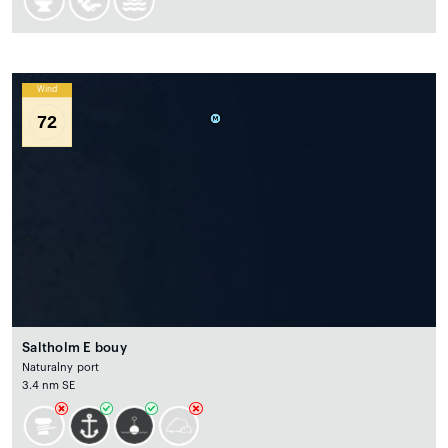
Wind
72
Saltholm E bouy
Naturalny port
3.4 nm SE