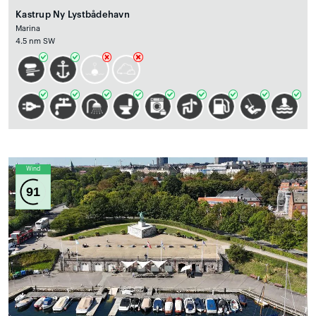
Kastrup Ny Lystbådehavn
Marina
4.5 nm SW
Wind
91