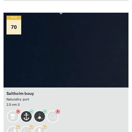
Wind
70
Saltholm bouy
Naturalny port
2.5 nm S