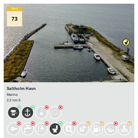
Wind
73
Saltholm Havn
Marina
2.2 nm S