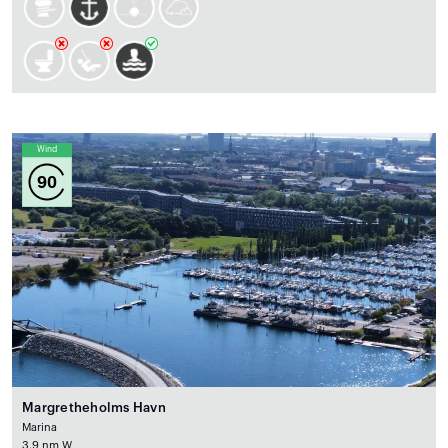
Wind
90
Margretheholms Havn
Marina
3.9 nm W