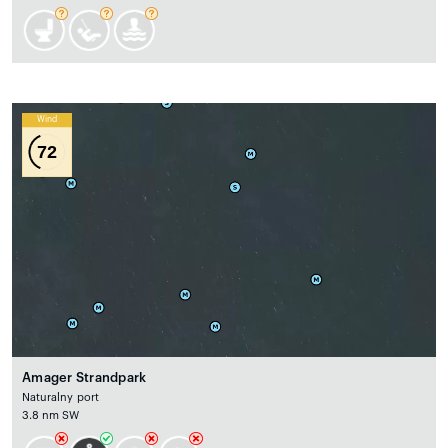
Wind
72
Amager Strandpark
Naturalny port
3.8 nm SW