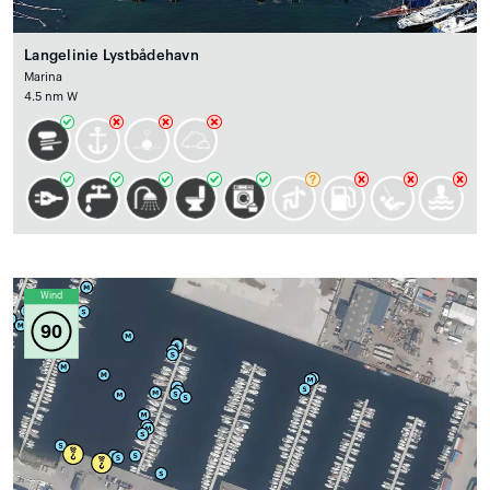
Langelinie Lystbådehavn
Marina
4.5 nm W
Wind
90