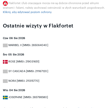
Flakfortet i/lub otaczające morza nie są dobrze chronione przed silnymi
wiatrami i falami, należy zachować ostrożność w złych warunkach pogodowych.
Kliknij, aby edytować poziom ochrony
.
Ostatnie wizyty w Flakfortet
Czw 06 Sie 2026
MARIBEL II [MMSI: 265064040]
Śro 05 Sie 2026
ROSE [MMSI: 219031651]
SY CASCADA [MMSI: 211167120]
NORA [MMSI: 211315770]
Wto 04 Sie 2026
JOSEPHINE [MMSI: 265798580]