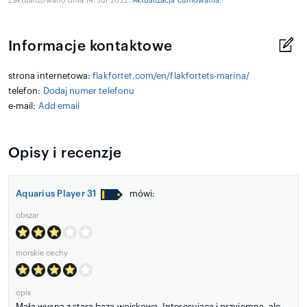
Zaktualizowano dnia 14. Jul 2022.
Aktualizacja cumowania
.
Informacje kontaktowe
strona internetowa:
flakfortet.com/en/flakfortets-marina/
telefon:
Dodaj numer telefonu
e-mail:
Add email
Opisy i recenzje
Aquarius Player 31
mówi:
obszar
morskie cechy
opis
Mała wyspa z starą bazą wojskową. Interesująca i przyjemna, ale