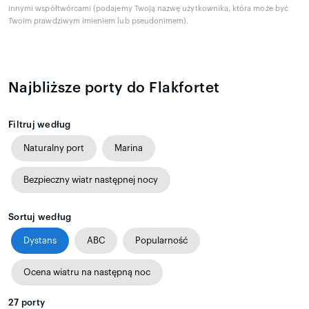
innymi współtwórcami (podajemy Twoją nazwę użytkownika, która może być
Twoim prawdziwym imieniem lub pseudonimem).
Najbliższe porty do Flakfortet
Filtruj według
Naturalny port
Marina
Bezpieczny wiatr następnej nocy
Sortuj według
Dystans
ABC
Popularność
Ocena wiatru na następną noc
27
porty