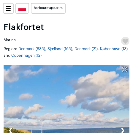
harbourmaps.com
Flakfortet
Marina
Region:
Denmark (635)
,
Sjælland (165)
,
Denmark (21)
,
København (13)
and
Copenhagen (12)
❮
❯