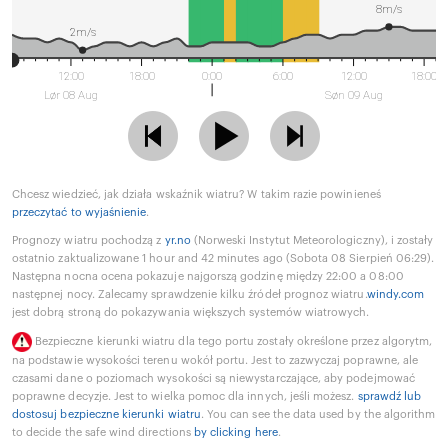
8m/s
2m/s
12:00
18:00
0:00
6:00
12:00
18:00
Lør 08 Aug
Søn 09 Aug
Chcesz wiedzieć, jak działa wskaźnik wiatru? W takim razie powinieneś
przeczytać to wyjaśnienie
.
Prognozy wiatru pochodzą z
yr.no
(Norweski Instytut Meteorologiczny), i zostały
ostatnio zaktualizowane 1 hour and 42 minutes ago (Sobota 08 Sierpień 06:29).
Następna nocna ocena pokazuje najgorszą godzinę między 22:00 a 08:00
następnej nocy. Zalecamy sprawdzenie kilku źródeł prognoz wiatru.
windy.com
jest dobrą stroną do pokazywania większych systemów wiatrowych.
Bezpieczne kierunki wiatru dla tego portu zostały określone przez algorytm,
na podstawie wysokości terenu wokół portu. Jest to zazwyczaj poprawne, ale
czasami dane o poziomach wysokości są niewystarczające, aby podejmować
poprawne decyzje. Jest to wielka pomoc dla innych, jeśli możesz.
sprawdź lub
dostosuj bezpieczne kierunki wiatru
. You can see the data used by the algorithm
to decide the safe wind directions
by clicking here
.