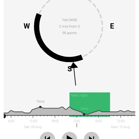
Nie 04:00
W
E
2 m/s from S
95 points
S
Next night
7m/s
1m/s
6:00
12:00
18:00
0:00
6:00
12:00
Søn 09 Aug
Man 10 Aug