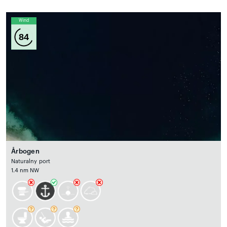
Wind
84
Årbogen
Naturalny port
1.4 nm NW