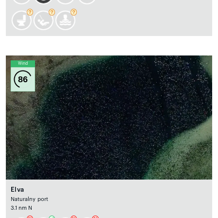
Wind
86
Elva
Naturalny port
3.1 nm N