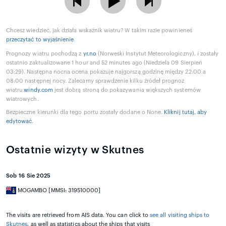
Chcesz wiedzieć, jak działa wskaźnik wiatru? W takim razie powinieneś
przeczytać to wyjaśnienie
.
Prognozy wiatru pochodzą z
yr.no
(Norweski Instytut Meteorologiczny), i zostały
ostatnio zaktualizowane 1 hour and 52 minutes ago (Niedziela 09 Sierpień
03:29). Następna nocna ocena pokazuje najgorszą godzinę między 22:00 a
08:00 następnej nocy. Zalecamy sprawdzenie kilku źródeł prognoz
wiatru.
windy.com
jest dobrą stroną do pokazywania większych systemów
wiatrowych.
Bezpieczne kierunki dla tego portu zostały dodane o None.
Kliknij tutaj, aby
edytować
.
Ostatnie wizyty w Skutnes
Sob 16 Sie 2025
MOGAMBO [MMSI: 319510000]
The visits are retrieved from AIS data. You can click to
see all visiting ships to
Skutnes
, as well as statistics about the ships that visits