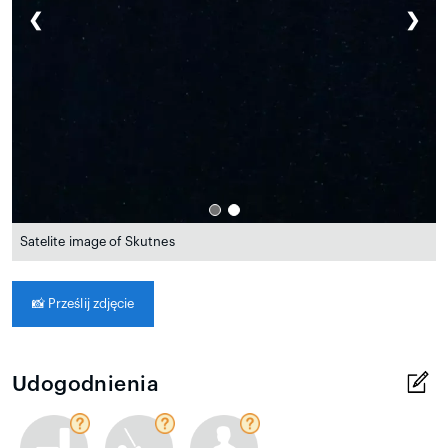
❮
❯
Satelite image of Skutnes
📸
Prześlij zdjęcie
Udogodnienia