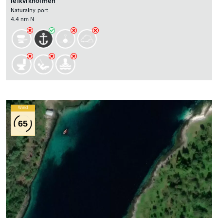
leikvikholmen
Naturalny port
4.4 nm N
Wind
65