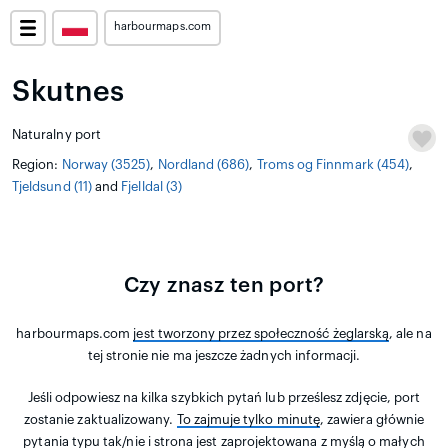
harbourmaps.com
Skutnes
Naturalny port
Region:
Norway (3525)
,
Nordland (686)
,
Troms og Finnmark (454)
,
Tjeldsund (11)
and
Fjelldal (3)
Czy znasz ten port?
harbourmaps.com
jest tworzony przez społeczność żeglarską
, ale na
tej stronie nie ma jeszcze żadnych informacji.
Jeśli odpowiesz na kilka szybkich pytań lub prześlesz zdjęcie, port
zostanie zaktualizowany.
To zajmuje tylko minutę
, zawiera głównie
pytania typu tak/nie i strona jest zaprojektowana z myślą o małych