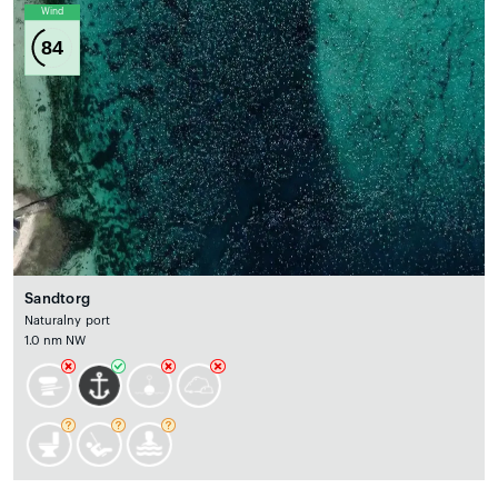
Wind
84
Sandtorg
Naturalny port
1.0 nm NW