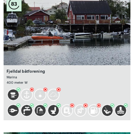
83
Fjelldal båtforening
Marina
400 meter W