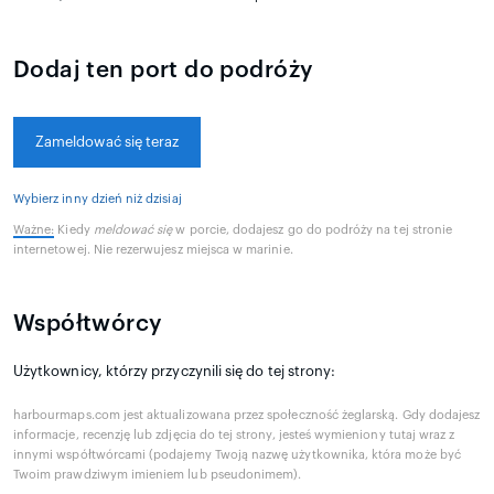
Dodaj ten port do podróży
Zameldować się teraz
Wybierz inny dzień niż dzisiaj
Ważne:
Kiedy
meldować się
w porcie, dodajesz go do podróży na tej stronie
internetowej. Nie rezerwujesz miejsca w marinie.
Współtwórcy
Użytkownicy, którzy przyczynili się do tej strony:
harbourmaps.com jest aktualizowana przez społeczność żeglarską. Gdy dodajesz
informacje, recenzję lub zdjęcia do tej strony, jesteś wymieniony tutaj wraz z
innymi współtwórcami (podajemy Twoją nazwę użytkownika, która może być
Twoim prawdziwym imieniem lub pseudonimem).