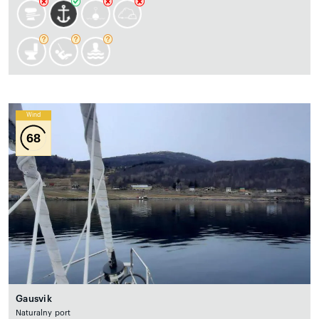
Wind
68
Gausvik
Naturalny port