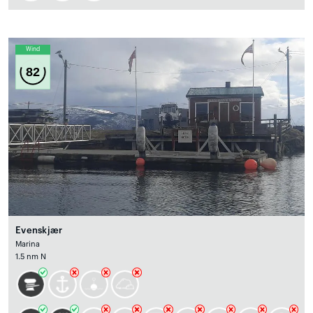
Wind
82
Evenskjær
Marina
1.5 nm N