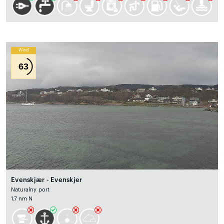
Wind
63
Evenskjær - Evenskjer
Naturalny port
1.7 nm N