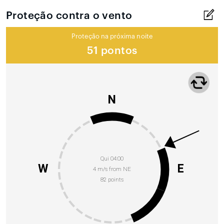
Proteção contra o vento
Proteção na próxima noite
51 pontos
N
Qui 04:00
W
E
4 m/s from NE
82 points