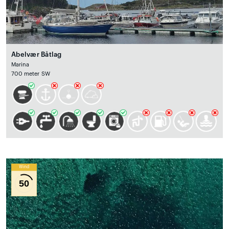
Abelvær Båtlag
Marina
700 meter SW
Wind
50