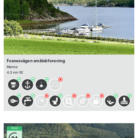
Fosnesvågen småbåtforening
Marina
4.3 nm SE
Wind