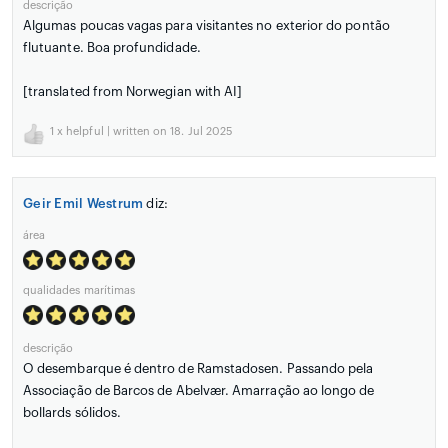
descrição
Algumas poucas vagas para visitantes no exterior do pontão
flutuante. Boa profundidade.
[translated from Norwegian with AI]
1
x helpful | written on 18. Jul 2025
Geir Emil Westrum
diz:
área
qualidades marítimas
descrição
O desembarque é dentro de Ramstadosen. Passando pela
Associação de Barcos de Abelvær. Amarração ao longo de
bollards sólidos.