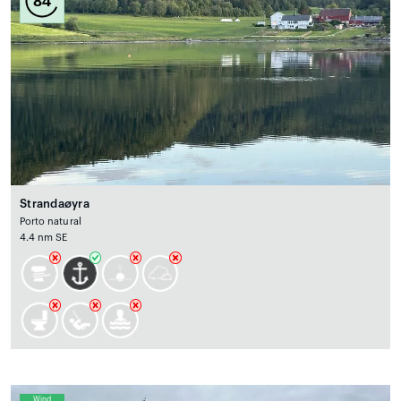
84
Strandaøyra
Porto natural
4.4 nm SE
Wind