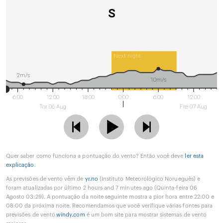
S
Next night
2m/s
10m/s
6:00
12:00
18:00
0:00
6:00
12:00
Tor 06 Aug
Fre 07 Aug
Quer saber como funciona a pontuação do vento? Então você deve
ler esta
explicação
.
As previsões de vento vêm de
yr.no
(Instituto Meteorológico Norueguês) e
foram atualizadas por último 2 hours and 7 minutes ago (Quinta-feira 06
Agosto 03:29). A pontuação da noite seguinte mostra a pior hora entre 22:00 e
08:00 da próxima noite. Recomendamos que você verifique várias fontes para
previsões de vento.
windy.com
é um bom site para mostrar sistemas de vento