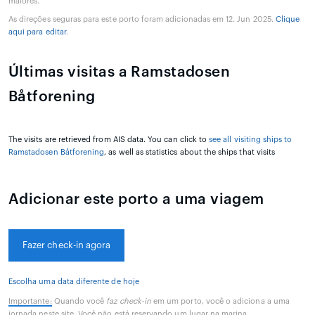
maiores.
As direções seguras para este porto foram adicionadas em 12. Jun 2025.
Clique
aqui para editar
.
Últimas visitas a Ramstadosen
Båtforening
The visits are retrieved from AIS data. You can click to
see all visiting ships to
Ramstadosen Båtforening
, as well as statistics about the ships that visits
Adicionar este porto a uma viagem
Fazer check-in agora
Escolha uma data diferente de hoje
Importante:
Quando você
faz check-in
em um porto, você o adiciona a uma
jornada neste site. Você não está reservando um lugar na marina.