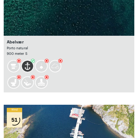
Abelvær
Porto natural
900 meter S
Wind
51