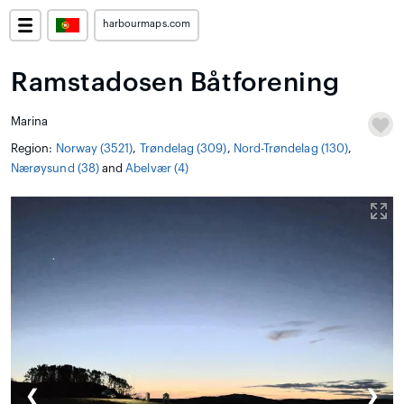
harbourmaps.com
Ramstadosen Båtforening
Marina
Region:
Norway (3521)
,
Trøndelag (309)
,
Nord-Trøndelag (130)
,
Nærøysund (38)
and
Abelvær (4)
❮
❯