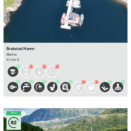
Brakstad Hamn
Marina
4.1 nm S
Wind
82