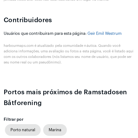
Contribuidores
Usuários que contribuiram para esta página:
Geir Emil Westrum
harbourmaps.com é atualizado pela comunidade náutica. Quando você
adiciona informações, uma avaliação ou fotos a esta página, você é listado aqui
com os outros colaboradores (nós listamos seu nome de usuário, que pode ser
seu nome real ou um pseudônimo).
Portos mais próximos de Ramstadosen
Båtforening
Filtrar por
Porto natural
Marina