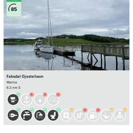
85
Faksdal Gjestehavn
Marina
6.3 nm S