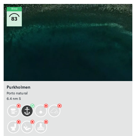
Wind
83
Purkholmen
Porto natural
6.4 nm S