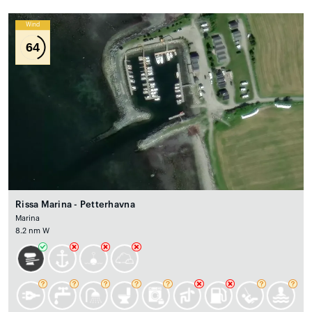
Wind
64
Rissa Marina - Petterhavna
Marina
8.2 nm W