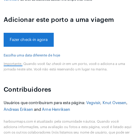
Adicionar este porto a uma viagem
Fazer check-in agora
Escolha uma data diferente de hoje
Importante:
Quando você
faz check-in
em um porto, você o adiciona a uma
jornada neste site. Você não está reservando um lugar na marina.
Contribuidores
Usuários que contribuiram para esta página:
Vegvisír
,
Knut Ovesen
,
Andreas Eriksen
and
Arne Henriksen
harbourmaps.com é atualizado pela comunidade náutica. Quando você
adiciona informações, uma avaliação ou fotos a esta página, você é listado aqui
com os outros colaboradores (nós listamos seu nome de usuário, que pode ser