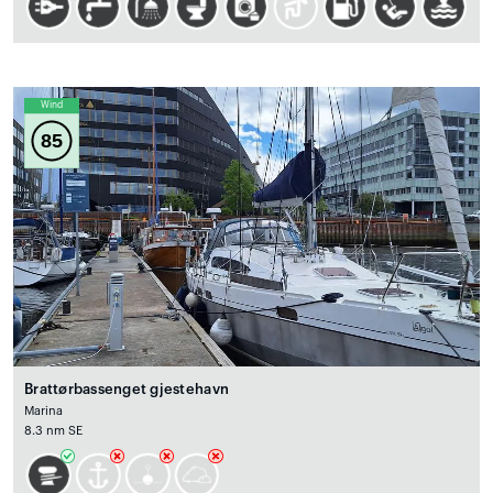
Wind
85
Brattørbassenget gjestehavn
Marina
8.3 nm SE