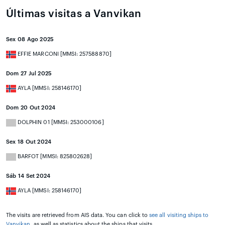
Últimas visitas a Vanvikan
Sex 08 Ago 2025
EFFIE MARCONI [MMSI: 257588870]
Dom 27 Jul 2025
AYLA [MMSI: 258146170]
Dom 20 Out 2024
DOLPHIN 01 [MMSI: 253000106]
Sex 18 Out 2024
BARFOT [MMSI: 825802628]
Sáb 14 Set 2024
AYLA [MMSI: 258146170]
The visits are retrieved from AIS data. You can click to
see all visiting ships to
Vanvikan
, as well as statistics about the ships that visits