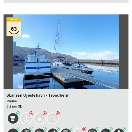
Wind
63
Skansen Gjestehavn - Trondheim
Marina
8.2 nm SE