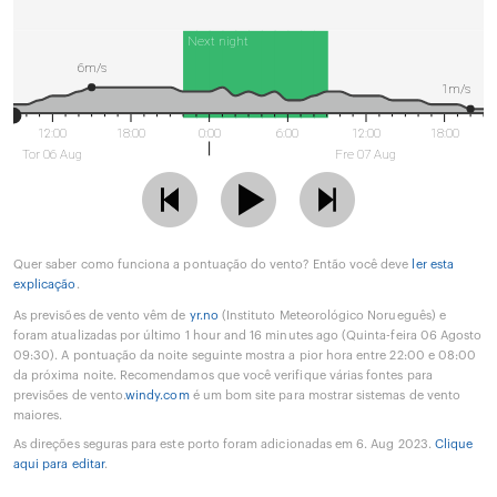
Next night
6m/s
1m/s
12:00
18:00
0:00
6:00
12:00
18:00
Tor 06 Aug
Fre 07 Aug
Quer saber como funciona a pontuação do vento? Então você deve
ler esta
explicação
.
As previsões de vento vêm de
yr.no
(Instituto Meteorológico Norueguês) e
foram atualizadas por último 1 hour and 16 minutes ago (Quinta-feira 06 Agosto
09:30). A pontuação da noite seguinte mostra a pior hora entre 22:00 e 08:00
da próxima noite. Recomendamos que você verifique várias fontes para
previsões de vento.
windy.com
é um bom site para mostrar sistemas de vento
maiores.
As direções seguras para este porto foram adicionadas em 6. Aug 2023.
Clique
aqui para editar
.