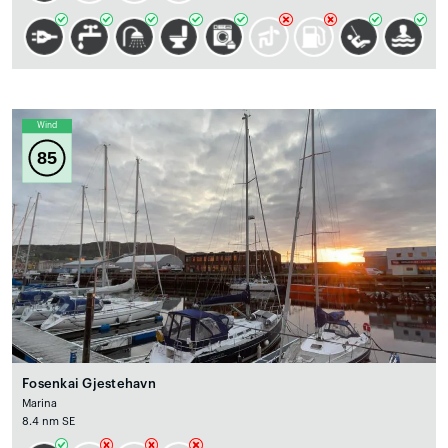
Wind
85
Fosenkai Gjestehavn
Marina
8.4 nm SE