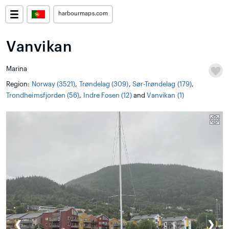
harbourmaps.com
Vanvikan
Marina
Region:
Norway (3521)
,
Trøndelag (309)
,
Sør-Trøndelag (179)
,
Trondheimsfjorden (56)
,
Indre Fosen (12)
and
Vanvikan (1)
❮
❯