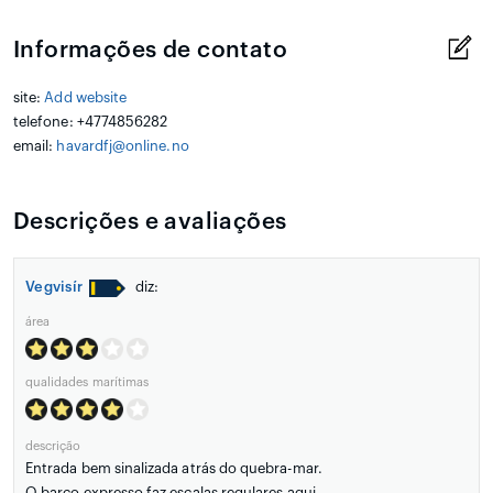
Informações de contato
site:
Add website
telefone: +4774856282
email:
havardfj@online.no
Descrições e avaliações
Vegvisír
diz:
área
qualidades marítimas
descrição
Entrada bem sinalizada atrás do quebra-mar.
O barco expresso faz escalas regulares aqui.