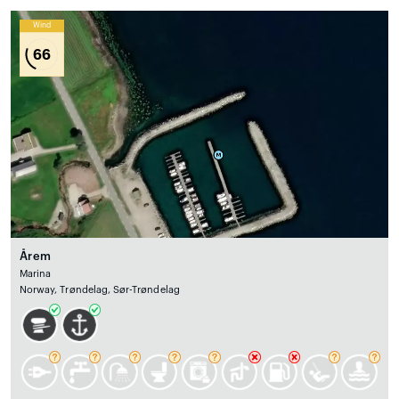
Wind
66
Årem
Marina
Norway, Trøndelag, Sør-Trøndelag