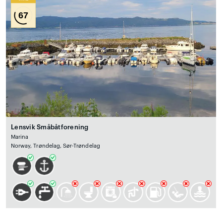
67
Lensvik Småbåtforening
Marina
Norway, Trøndelag, Sør-Trøndelag