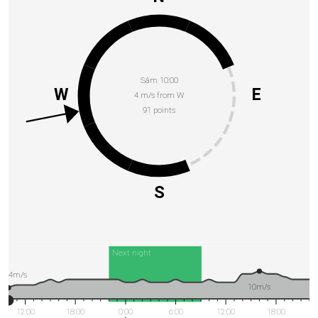
Sâm 10:00
W
E
4 m/s from W
91 points
S
Next night
4m/s
10m/s
12:00
18:00
0:00
6:00
12:00
18:00