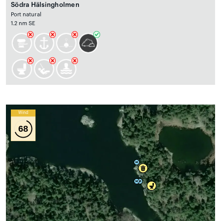
Södra Hälsingholmen
Port natural
1.2 nm SE
Wind
68