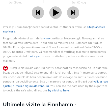
Lør 08 Aug
Søn 09 Aug
Vrei să știi cum funcționează scorul vântului? Atunci ar trebui să
citești această
explicație
.
Prognozele vântului sunt de la
yr.no
(Institutul Meteorologic Norvegian), și au
fost actualizate ultima dată 1 hour and 43 minutes ago (Sâmbătă 08 August
09:29). Punctajul următoarei nopți îți arată cea mai proastă oră între 22:00 și
08:00 noaptea următoare. Vă recomandăm să verificați mai multe surse pentru
prognozele vântului.
windy.com
este un site bun pentru a arăta sisteme de vânt
mai mari.
Direcțiile sigure ale vântului pentru acest port au fost decise de un algoritm,
bazat pe cât de ridicată este terenul din jurul portului. Este în mare parte corect,
dar uneori datele de bază despre nivelurile de elevație nu sunt suficient de bune
pentru a lua decizii corecte. Este un mare ajutor pentru alții dacă poți
validați sau
ajustați direcțiile sigure ale vântului
. You can see the data used by the algorithm
to decide the safe wind directions
by clicking here
.
Ultimele vizite la Finnhamn -