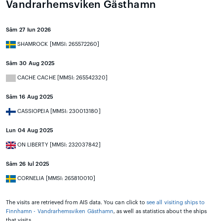
Vandrarhemsviken Gästhamn
Sâm 27 Iun 2026
SHAMROCK [MMSI: 265572260]
Sâm 30 Aug 2025
CACHE CACHE [MMSI: 265542320]
Sâm 16 Aug 2025
CASSIOPEIA [MMSI: 230013180]
Lun 04 Aug 2025
ON LIBERTY [MMSI: 232037842]
Sâm 26 Iul 2025
CORNELIA [MMSI: 265810010]
The visits are retrieved from AIS data. You can click to
see all visiting ships to
Finnhamn - Vandrarhemsviken Gästhamn
, as well as statistics about the ships
that visits