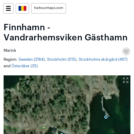
harbourmaps.com
Finnhamn -
Vandrarhemsviken Gästhamn
Marină
Region:
Sweden (2184)
,
Stockholm (515)
,
Stockholms skärgård (467)
and
Österåker (35)