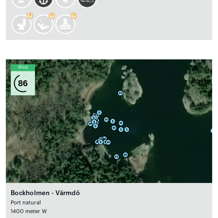
Wind
86
Bockholmen - Värmdö
Port natural
1400 meter W