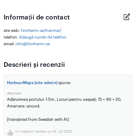
Informații de contact
site web:
finnhamn.se/hamnar/
telefon:
Adaugă număr de telefon
email:
info@finnhamn.se
Descrieri și recenzii
HarbourMaps (site admin)
spune:
descriere
Adâncimea portului: 1-5m, Locuri pentru oaspeți: 15 + 80 + 30,
Amarrare: ancoră
[translated from Swedish with AI]
0
x helpful | written on 14. Jul 2022