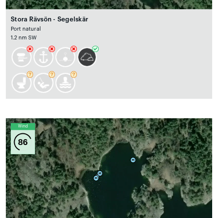
Stora Rävsön - Segelskär
Port natural
1.2 nm SW
Wind
86