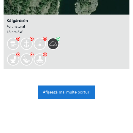
Kålgårdsön
Port natural
1.3 nm SW
Afișează mai multe porturi