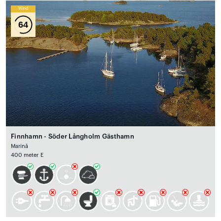
Wind
64
Finnhamn - Söder Långholm Gästhamn
Marină
400 meter E