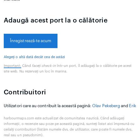
Adaugă acest port la o călătorie
Înregistrează-te acum
Alegeți o altă dată decât cea de astăzi
Important:
Când
faceți check-in
într-un port, îl adăugați la o călătorie pe acest
site web. Nu rezervați un loc în marina.
Contribuitori
Utilizatori care au contribuit la această pagină:
Olav Pekeberg
and
Erik
harbourmaps.com este actualizat de comunitatea nautică. Când adăugați
informații, o recenzie sau poze pe această pagină, sunteți listat aici împreună cu
ceilalți contribuitori (listăm numele dvs. de utilizator, care poate fi numele dvs.
real sau un pseudonim).