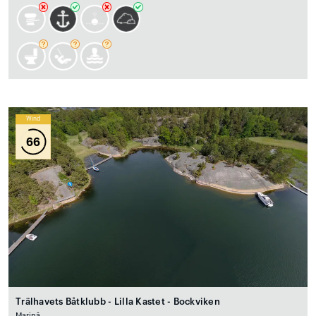
Wind
66
Trälhavets Båtklubb - Lilla Kastet - Bockviken
Marină