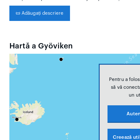
📜
Adăugați descriere
Hartă a Gyöviken
Pentru a folosi
să vă conecta
un ut
Auten
Creează util