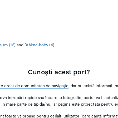
sum (16)
and
Bräkne-hoby (4)
Cunoști acest port?
te creat de comunitatea de navigație
, dar nu există informații 
eva întrebări rapide sau încarci o fotografie, portul va fi actuali
ri în mare parte de tip da/nu, iar pagina este proiectată pentru 
nt foarte valoroase pentru ceilalți utilizatori
care caută informaț