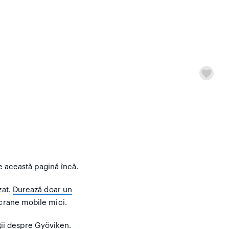
pe această pagină încă.
zat.
Durează doar un
ecrane mobile mici.
ii despre Gyöviken.