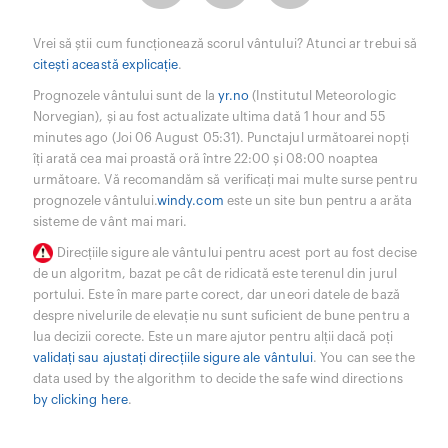
Vrei să știi cum funcționează scorul vântului? Atunci ar trebui să
citești această explicație
.
Prognozele vântului sunt de la
yr.no
(Institutul Meteorologic
Norvegian), și au fost actualizate ultima dată 1 hour and 55
minutes ago (Joi 06 August 05:31). Punctajul următoarei nopți
îți arată cea mai proastă oră între 22:00 și 08:00 noaptea
următoare. Vă recomandăm să verificați mai multe surse pentru
prognozele vântului.
windy.com
este un site bun pentru a arăta
sisteme de vânt mai mari.
Direcțiile sigure ale vântului pentru acest port au fost decise
de un algoritm, bazat pe cât de ridicată este terenul din jurul
portului. Este în mare parte corect, dar uneori datele de bază
despre nivelurile de elevație nu sunt suficient de bune pentru a
lua decizii corecte. Este un mare ajutor pentru alții dacă poți
validați sau ajustați direcțiile sigure ale vântului
. You can see the
data used by the algorithm to decide the safe wind directions
by clicking here
.