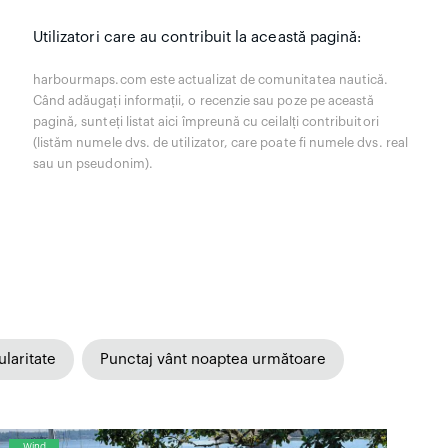
Utilizatori care au contribuit la această pagină:
harbourmaps.com este actualizat de comunitatea nautică.
Când adăugați informații, o recenzie sau poze pe această
pagină, sunteți listat aici împreună cu ceilalți contribuitori
(listăm numele dvs. de utilizator, care poate fi numele dvs. real
sau un pseudonim).
laritate
Punctaj vânt noaptea următoare
Wind