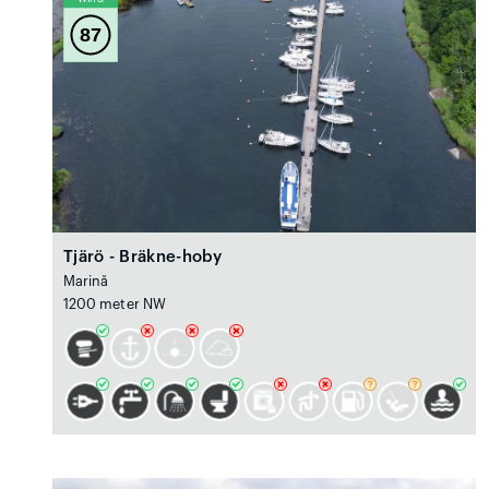
87
Tjärö - Bräkne-hoby
Marină
1200 meter NW