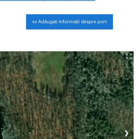
📜
Adăugați informații despre port
❯