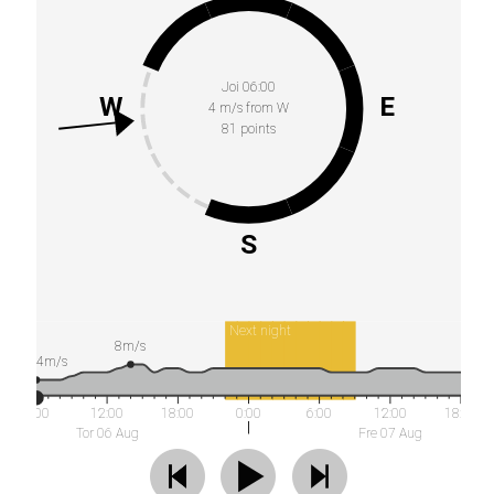
Joi 06:00
W
E
4 m/s from W
81 points
S
Next night
8m/s
4m/s
6:00
12:00
18:00
0:00
6:00
12:00
18:00
Tor 06 Aug
Fre 07 Aug