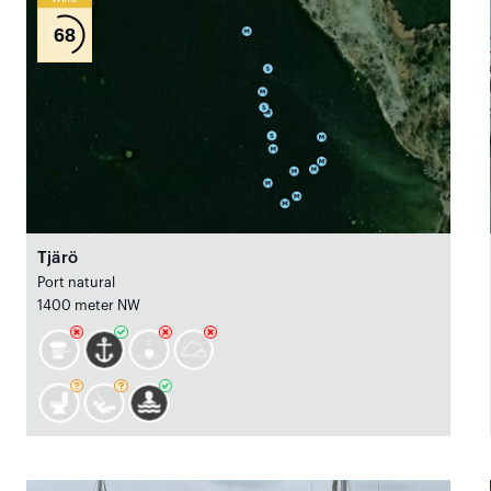
68
Tjärö
Port natural
1400 meter NW