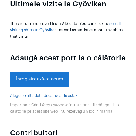
Ultimele vizite la Gyöviken
The visits are retrieved from AIS data. You can click to
see all
visiting ships to Gyöviken
, as well as statistics about the ships
that visits
Adaugă acest port la o călătorie
Înregistrează-te acum
Alegeți o altă dată decât cea de astăzi
Important:
Când
faceți check-in
într-un port, îl adăugați la o
călătorie pe acest site web. Nu rezervați un loc în marina.
Contribuitori