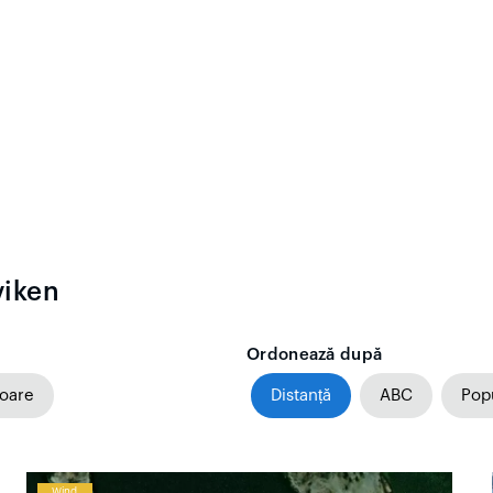
viken
Ordonează după
toare
Distanță
ABC
Popu
Wind