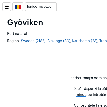
harbourmaps.com
Gyöviken
Port natural
Region:
Sweden (2182)
,
Blekinge (80)
,
Karlshamn (23)
,
Tren
harbourmaps.com
es
Dacă răspunzi la cât
minut
, cu întrebă
Cunoștințele tale su