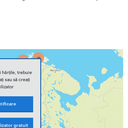
 hărțile, trebuie
ți sau să creați
ilizator
tificare
izator gratuit