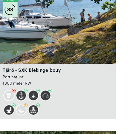
88
Tjärö - SXK Blekinge bouy
Port natural
1800 meter NW