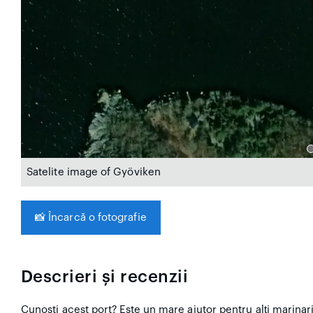
Satelite image of Gyöviken
📸
Încarcă o fotografie
Descrieri și recenzii
Cunoști acest port? Este un mare ajutor pentru alți marinar