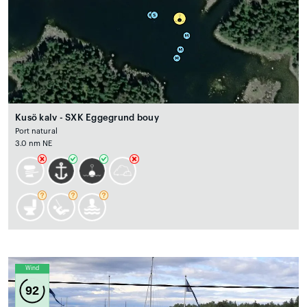
Kusö kalv - SXK Eggegrund bouy
Port natural
3.0 nm NE
Wind
92