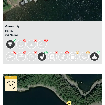
Axmar By
Marină
2.3 nm SW
Wind
67