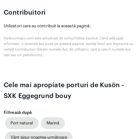
Contribuitori
Utilizatori care au contribuit la această pagină:
harbourmaps.com este actualizat de comunitatea nautică. Când adăugați
informații, o recenzie sau poze pe această pagină, sunteți listat aici împreună cu
ceilalți contribuitori (listăm numele dvs. de utilizator, care poate fi numele dvs.
real sau un pseudonim).
Cele mai apropiate porturi de Kusön -
SXK Eggegrund bouy
Filtrează după
Port natural
Marină
Vânt sigur noaptea următoare