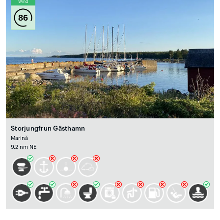
Wind
86
Storjungfrun Gästhamn
Marină
9.2 nm NE