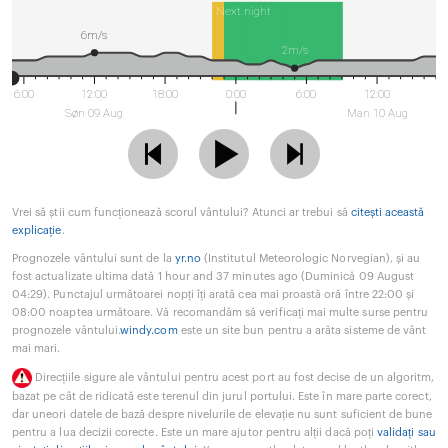
Next night
6m/s
2m/s
6:00
12:00
18:00
0:00
6:00
12:00
Søn 09 Aug
Man 10 Aug
Vrei să știi cum funcționează scorul vântului? Atunci ar trebui să
citești această
explicație
.
Prognozele vântului sunt de la
yr.no
(Institutul Meteorologic Norvegian), și au
fost actualizate ultima dată 1 hour and 37 minutes ago (Duminică 09 August
04:29). Punctajul următoarei nopți îți arată cea mai proastă oră între 22:00 și
08:00 noaptea următoare. Vă recomandăm să verificați mai multe surse pentru
prognozele vântului.
windy.com
este un site bun pentru a arăta sisteme de vânt
mai mari.
Direcțiile sigure ale vântului pentru acest port au fost decise de un algoritm,
bazat pe cât de ridicată este terenul din jurul portului. Este în mare parte corect,
dar uneori datele de bază despre nivelurile de elevație nu sunt suficient de bune
pentru a lua decizii corecte. Este un mare ajutor pentru alții dacă poți
validați sau