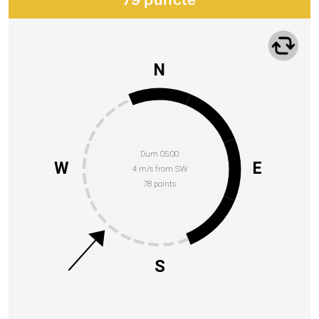
79 puncte
N
Dum 05:00
W
E
4 m/s from SW
78 points
S