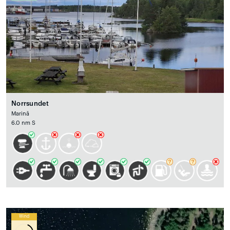
Norrsundet
Marină
6.0 nm S
Wind