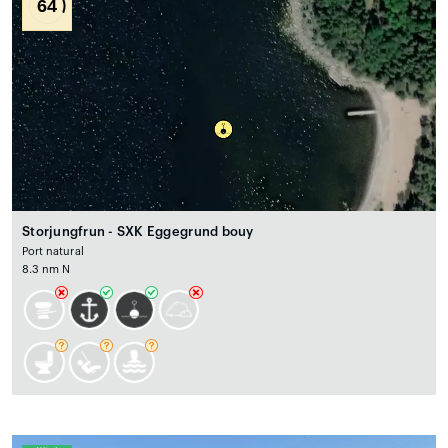
64
Storjungfrun - SXK Eggegrund bouy
Port natural
8.3 nm N