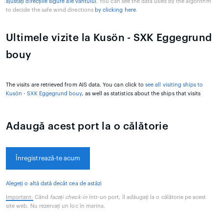
ajustați direcțiile sigure ale vântului
. You can see the data used by the algorithm
to decide the safe wind directions
by clicking here
.
Ultimele vizite la Kusön - SXK Eggegrund
bouy
The visits are retrieved from AIS data. You can click to
see all visiting ships to
Kusön - SXK Eggegrund bouy
, as well as statistics about the ships that visits
Adaugă acest port la o călătorie
Înregistrează-te acum
Alegeți o altă dată decât cea de astăzi
Important:
Când
faceți check-in
într-un port, îl adăugați la o călătorie pe acest
site web. Nu rezervați un loc în marina.