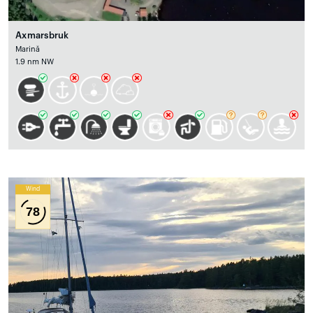
Axmarsbruk
Marină
1.9 nm NW
Wind
78