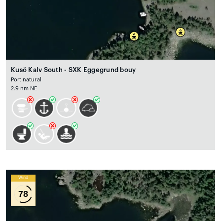
Kusö Kalv South - SXK Eggegrund bouy
Port natural
2.9 nm NE
Wind
78