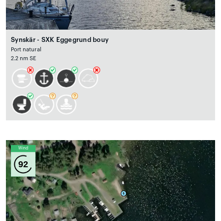
Synskär - SXK Eggegrund bouy
Port natural
2.2 nm SE
Wind
92