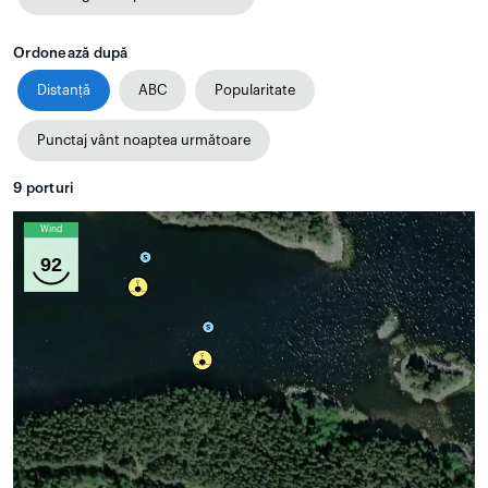
Ordonează după
Distanță
ABC
Popularitate
Punctaj vânt noaptea următoare
9
porturi
Wind
92