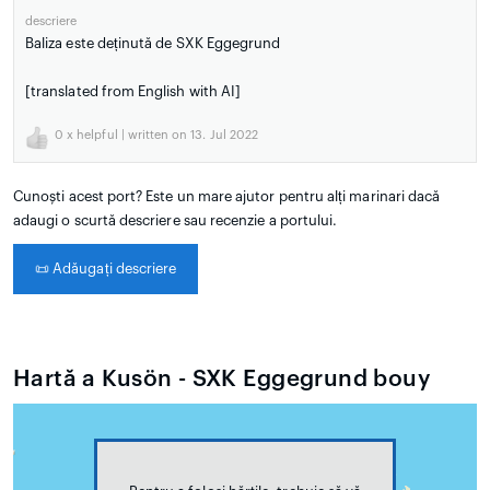
descriere
Baliza este deținută de SXK Eggegrund
[translated from English with AI]
0
x helpful | written on 13. Jul 2022
Cunoști acest port? Este un mare ajutor pentru alți marinari dacă
adaugi o scurtă descriere sau recenzie a portului.
📜
Adăugați descriere
Hartă a Kusön - SXK Eggegrund bouy