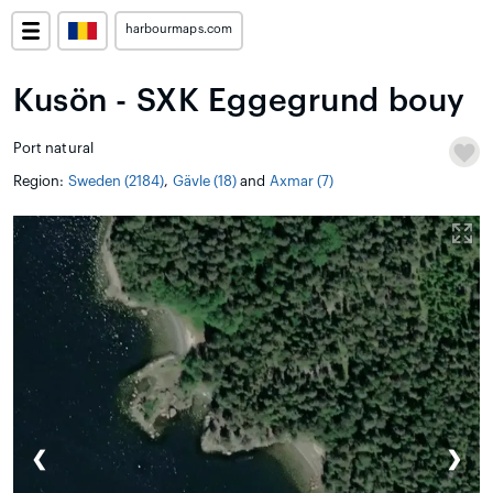
harbourmaps.com
Kusön - SXK Eggegrund bouy
Port natural
Region:
Sweden (2184)
,
Gävle (18)
and
Axmar (7)
❮
❯