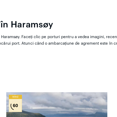
e în Haramsøy
 Haramsøy. Faceți clic pe porturi pentru a vedea imagini, recenzii 
ecărui port. Atunci când o ambarcațiune de agrement este în cr
Wind
60