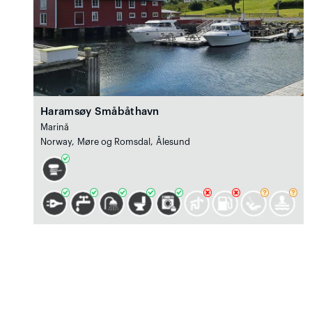
Haramsøy Småbåthavn
Marină
Norway, Møre og Romsdal, Ålesund