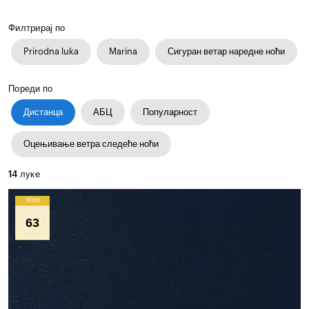
Филтрирај по
Prirodna luka
Marina
Сигуран ветар наредне ноћи
Пореди по
Дистанца
АБЦ
Популарност
Оцењивање ветра следеће ноћи
14
луке
Wind
63