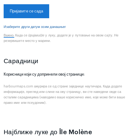
Пријавите се сада
Изаберите други датум осим данашњег
Важно:
Када се
пријавите
у луку, додате је у путовање на овом сајту. Не
резервишете место у марини.
Сарадници
Корисници који су допринели овој страници:
harbourmaps.com ажурира се од стране заједнице наутичара. Када додате
информације, преглед или слике на ову страницу, ви сте наведени овде са
осталим сарадницима (наводимо ваше корисничко име, које може бити ваше
право име или псеудоним).
Најближе луке до Île Molène