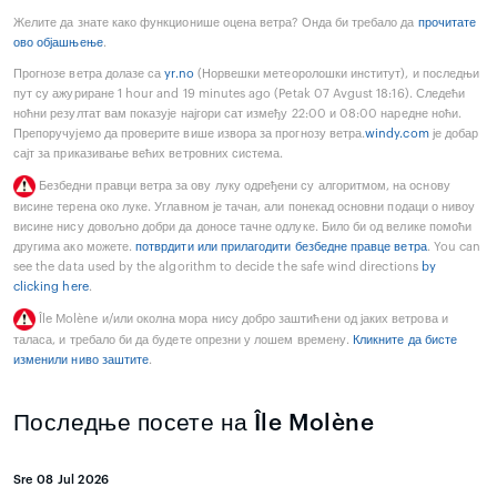
Желите да знате како функционише оцена ветра? Онда би требало да
прочитате
ово објашњење
.
Прогнозе ветра долазе са
yr.no
(Норвешки метеоролошки институт), и последњи
пут су ажуриране 1 hour and 19 minutes ago (Petak 07 Avgust 18:16). Следећи
ноћни резултат вам показује најгори сат између 22:00 и 08:00 наредне ноћи.
Препоручујемо да проверите више извора за прогнозу ветра.
windy.com
је добар
сајт за приказивање већих ветровних система.
Безбедни правци ветра за ову луку одређени су алгоритмом, на основу
висине терена око луке. Углавном је тачан, али понекад основни подаци о нивоу
висине нису довољно добри да доносе тачне одлуке. Било би од велике помоћи
другима ако можете.
потврдити или прилагодити безбедне правце ветра
. You can
see the data used by the algorithm to decide the safe wind directions
by
clicking here
.
Île Molène и/или околна мора нису добро заштићени од јаких ветрова и
таласа, и требало би да будете опрезни у лошем времену.
Кликните да бисте
изменили ниво заштите
.
Последње посете на Île Molène
Sre 08 Jul 2026