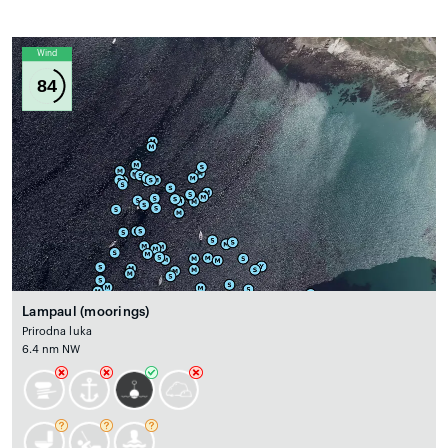
Wind
84
Lampaul (moorings)
Prirodna luka
6.4 nm NW