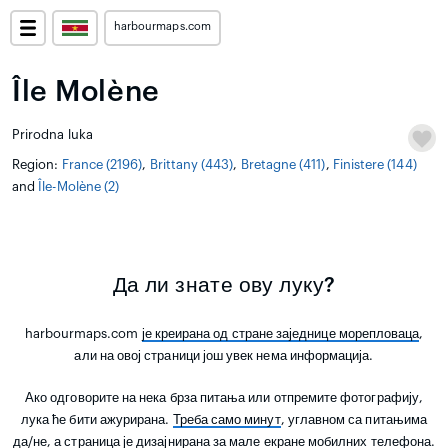
harbourmaps.com
Île Molène
Prirodna luka
Region:
France (2196)
,
Brittany (443)
,
Bretagne (411)
,
Finistere (144)
and
Île-Molène (2)
Да ли знате ову луку?
harbourmaps.com
је креирана од стране заједнице морепловаца
,
али на овој страници још увек нема информација.
Ако одговорите на нека брза питања или отпремите фотографију,
лука ће бити ажурирана.
Треба само минут
, углавном са питањима
да/не, а страница је дизајнирана за мале екране мобилних телефона.