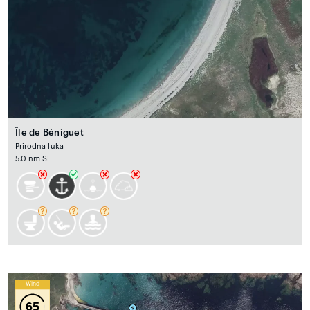
Île de Béniguet
Prirodna luka
5.0 nm SE
Wind
65