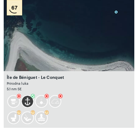
67
Île de Béniguet - Le Conquet
Prirodna luka
5.1 nm SE