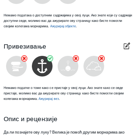
Немамо података о доступним садржајима у овој луци. Ако знате који су садржаји
доступни овде, молимо вас да ажурирате ову страницу како бисте помогли
својим колегама морнарима.
Aжурирај објекте
.
Привезивање
Немамо податке о томе како се пристаје у овој луци. Ако знате како се овде
пристаје, молимо вас да ажурирате ову страницу како бисте помогли својим
колегама морнарима.
Ажурирај вез
.
Опис и рецензије
Да ли познајете ову луку? Велика је помоћ другим морнарима ако