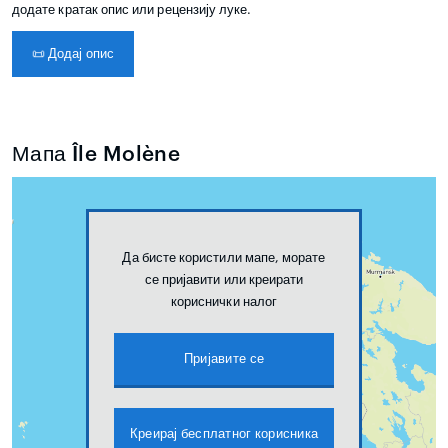
додате кратак опис или рецензију луке.
📜
Додај опис
Мапа Île Molène
Да бисте користили мапе, морате
се пријавити или креирати
кориснички налог
Пријавите се
Креирај бесплатног корисника