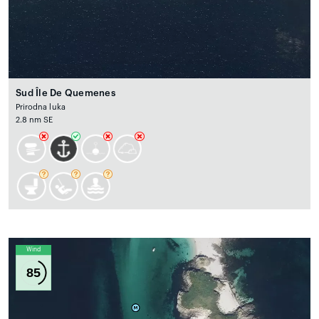
Sud Île De Quemenes
Prirodna luka
2.8 nm SE
Wind
85