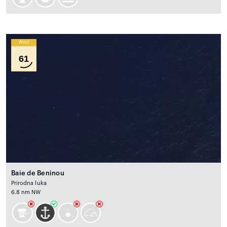
Wind
61
Baie de Beninou
Prirodna luka
6.8 nm NW