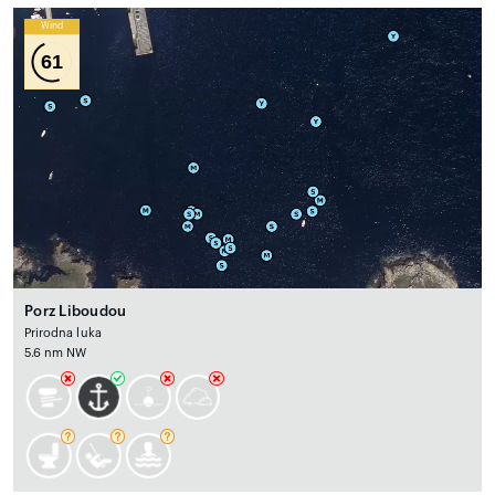
Wind
61
Porz Liboudou
Prirodna luka
5.6 nm NW