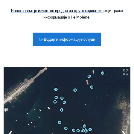
Ваше знање је изузетно вредно за друге кориснике
који траже
информације о Île Molène.
📜
Додајте информације о луци
❮
❯