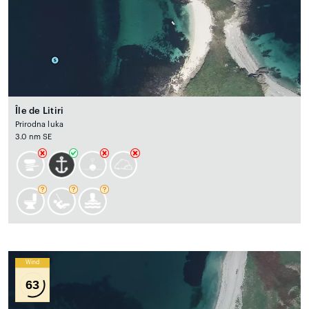
Île de Litiri
Prirodna luka
3.0 nm SE
Wind
63