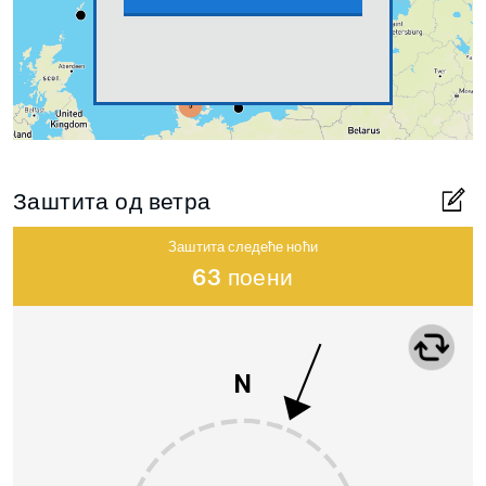
Заштита од ветра
Заштита следеће ноћи
63 поени
N