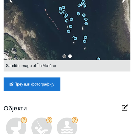
Satelite image of Île Molène
📸
Преузми фотографију
Објекти