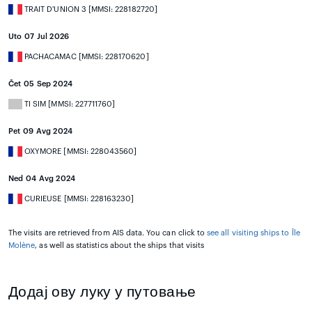
TRAIT D'UNION 3 [MMSI: 228182720]
Uto 07 Jul 2026
PACHACAMAC [MMSI: 228170620]
Čet 05 Sep 2024
TI SIM [MMSI: 227711760]
Pet 09 Avg 2024
OXYMORE [MMSI: 228043560]
Ned 04 Avg 2024
CURIEUSE [MMSI: 228163230]
The visits are retrieved from AIS data. You can click to
see all visiting ships to Île
Molène
, as well as statistics about the ships that visits
Додај ову луку у путовање