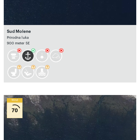
Sud Molene
Prirodna luka
900 meter SE
Wind
70