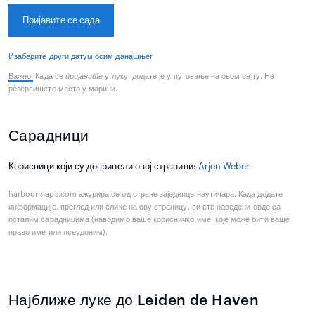
Пријавите се сада
Изаберите други датум осим данашњег
Важно:
Када се
пријавите
у луку, додате је у путовање на овом сајту. Не
резервишете место у марини.
Сарадници
Корисници који су допринели овој страници:
Arjen Weber
harbourmaps.com ажурира се од стране заједнице наутичара. Када додате
информације, преглед или слике на ову страницу, ви сте наведени овде са
осталим сарадницима (наводимо ваше корисничко име, које може бити ваше
право име или псеудоним).
Најближе луке до Leiden de Haven