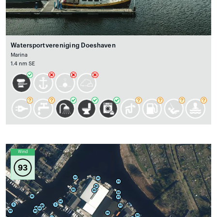
Watersportvereniging Doeshaven
Marina
1.4 nm SE
Wind
93