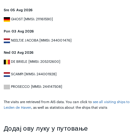
Sre 05 Avg 2026
GHOST [MMSI: 211161590]
Pon 03 Avg 2026
NEELTJE JACOBA [MMSI: 244001476]
Ned 02 Avg 2026
DE BRIELE [MMSI: 205312600]
SCAMPI [MMSI: 244001928]
PROSECCO [MMSI: 244147508]
The visits are retrieved from AIS data. You can click to
see all visiting ships to
Leiden de Haven
, as well as statistics about the ships that visits
Додај ову луку у путовање