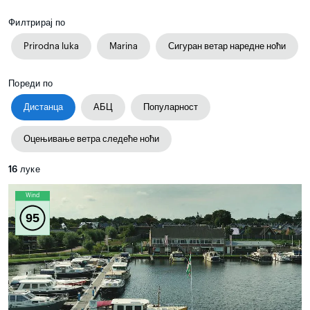
Филтрирај по
Prirodna luka
Marina
Сигуран ветар наредне ноћи
Пореди по
Дистанца
АБЦ
Популарност
Оцењивање ветра следеће ноћи
16
луке
Wind
95