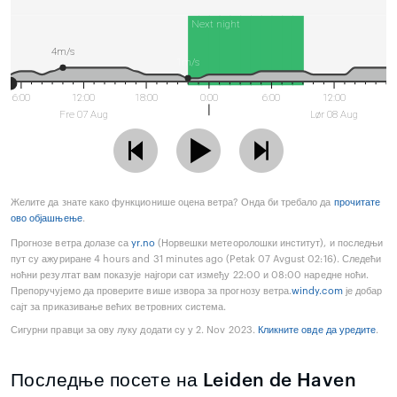
Next night
4m/s
1m/s
6:00
12:00
18:00
0:00
6:00
12:00
Fre 07 Aug
Lør 08 Aug
Желите да знате како функционише оцена ветра? Онда би требало да
прочитате
ово објашњење
.
Прогнозе ветра долазе са
yr.no
(Норвешки метеоролошки институт), и последњи
пут су ажуриране 4 hours and 31 minutes ago (Petak 07 Avgust 02:16). Следећи
ноћни резултат вам показује најгори сат између 22:00 и 08:00 наредне ноћи.
Препоручујемо да проверите више извора за прогнозу ветра.
windy.com
је добар
сајт за приказивање већих ветровних система.
Сигурни правци за ову луку додати су у 2. Nov 2023.
Кликните овде да уредите
.
Последње посете на Leiden de Haven