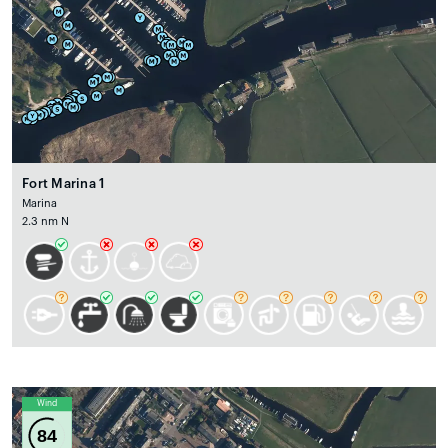
Fort Marina 1
Marina
2.3 nm N
Wind
84