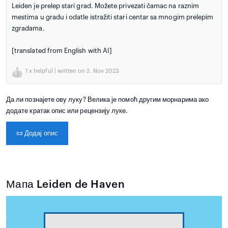
Leiden je prelep stari grad. Možete privezati čamac na raznim
mestima u gradu i odatle istražiti stari centar sa mnogim prelepim
zgradama.
[translated from English with AI]
1
x helpful | written on 2. Nov 2023
Да ли познајете ову луку? Велика је помоћ другим морнарима ако
додате кратак опис или рецензију луке.
📜
Додај опис
Мапа Leiden de Haven