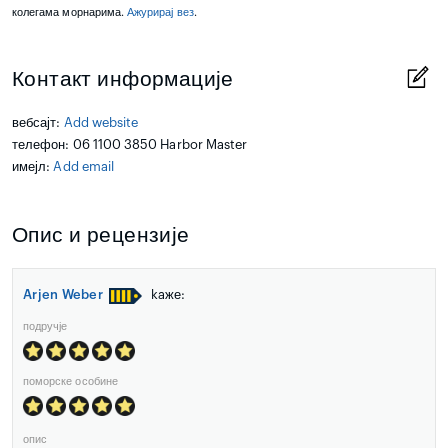
колегама морнарима.
Ажурирај вез
.
Контакт информације
вебсајт:
Add website
телефон: 06 1100 3850 Harbor Master
имејл:
Add email
Опис и рецензије
Arjen Weber
kaже:
подручје
поморске особине
опис