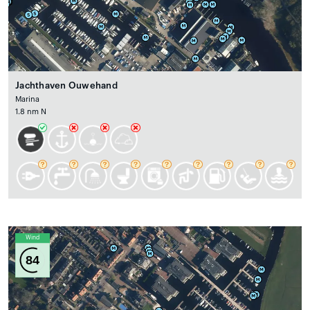
Jachthaven Ouwehand
Marina
1.8 nm N
Wind
84