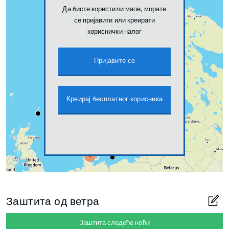
Да бисте користили мапе, морате
се пријавити или креирати
кориснички налог
Пријавите се
Креирај бесплатног корисника
Заштита од ветра
Заштита следеће ноћи