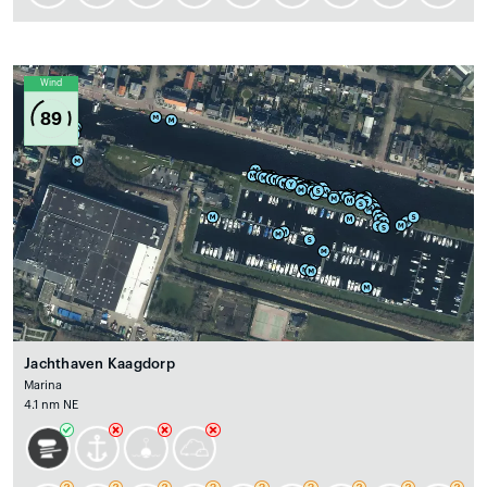
Wind
89
Jachthaven Kaagdorp
Marina
4.1 nm NE