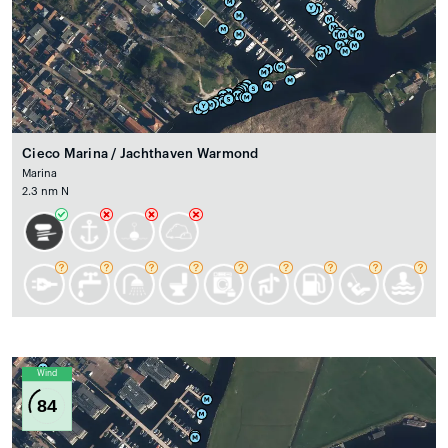
Cieco Marina / Jachthaven Warmond
Marina
2.3 nm N
Wind
84