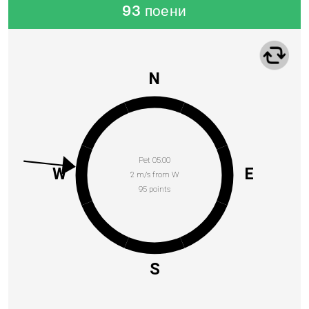
93 поени
N
Pet 05:00
W
E
2 m/s from W
95 points
S