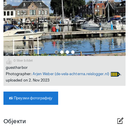
0
liker bildet
guestharbor
Photographer:
Arjen Weber
(de-vela-achterna.reislogger.nl)
,
uploaded on 2. Nov 2023
📸
Преузми фотографију
Објекти