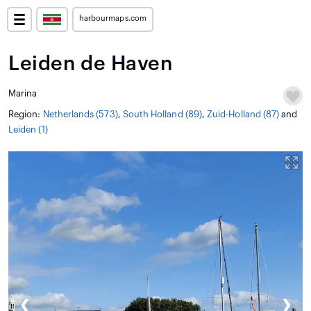
harbourmaps.com
Leiden de Haven
Marina
Region:
Netherlands (573)
,
South Holland (89)
,
Zuid-Holland (87)
and
Leiden (1)
❮
❯