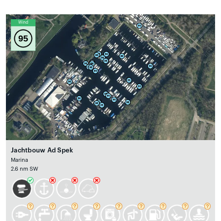
Wind
95
Jachtbouw Ad Spek
Marina
2.6 nm SW