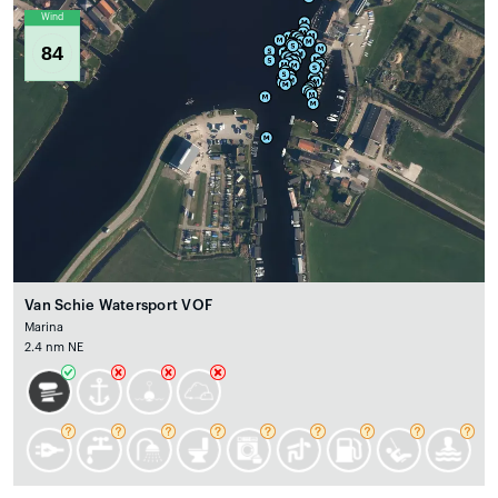
Wind
84
Van Schie Watersport VOF
Marina
2.4 nm NE