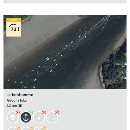
Wind
73
Le bonhomme
Prirodna luka
2.3 nm NE