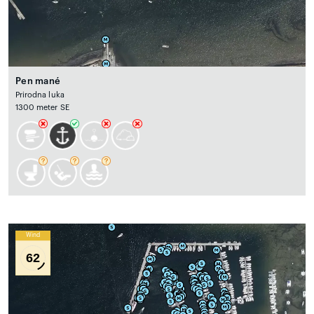
Pen mané
Prirodna luka
1300 meter SE
Wind
62