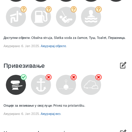
Доступни објекти: Obalna struja, Slatka voda za čamce, Туш, Toalet, Пераоница.
Ажурирано 6. Jan 2025.
Aжурирај објекте
.
Привезивање
Опције за везивање у овој луци: Privez na pristaništu.
Ажурирано 6. Jan 2025.
Ажурирај вез
.