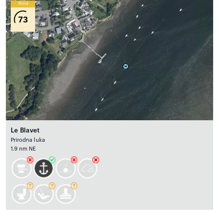
Wind
73
Le Blavet
Prirodna luka
1.9 nm NE