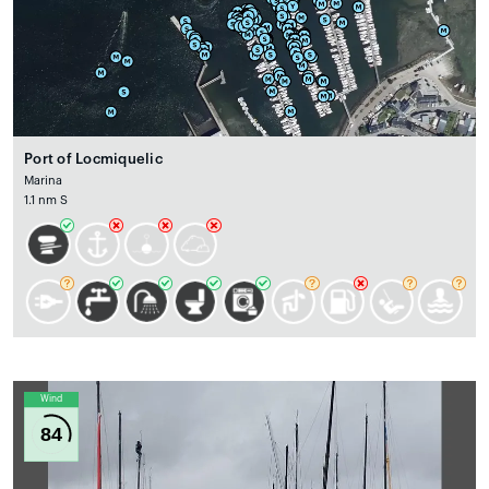
Port of Locmiquelic
Marina
1.1 nm S
Wind
84