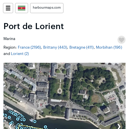
harbourmaps.com
Port de Lorient
Marina
Region:
France (2196)
,
Brittany (443)
,
Bretagne (411)
,
Morbihan (196)
and
Lorient (2)
❮
❯