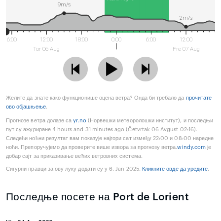
9m/s
2m/s
6:00
12:00
18:00
0:00
6:00
12:00
Tor 06 Aug
Fre 07 Aug
Желите да знате како функционише оцена ветра? Онда би требало да
прочитате
ово објашњење
.
Прогнозе ветра долазе са
yr.no
(Норвешки метеоролошки институт), и последњи
пут су ажуриране 4 hours and 31 minutes ago (Četvrtak 06 Avgust 02:16).
Следећи ноћни резултат вам показује најгори сат између 22:00 и 08:00 наредне
ноћи. Препоручујемо да проверите више извора за прогнозу ветра.
windy.com
је
добар сајт за приказивање већих ветровних система.
Сигурни правци за ову луку додати су у 6. Jan 2025.
Кликните овде да уредите
.
Последње посете на Port de Lorient