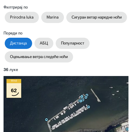
Филтрирај по
Prirodna luka
Marina
Сигуран ветар наредне ноћи
Пореди по
Дистанца
АБЦ
Популарност
Оцењивање ветра следеће ноћи
36
луке
Wind
62