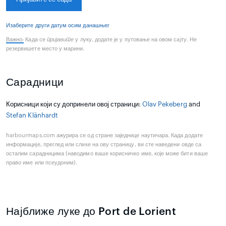
Изаберите други датум осим данашњег
Важно:
Када се
пријавите
у луку, додате је у путовање на овом сајту. Не
резервишете место у марини.
Сарадници
Корисници који су допринели овој страници:
Olav Pekeberg
and
Stefan Klänhardt
harbourmaps.com ажурира се од стране заједнице наутичара. Када додате
информације, преглед или слике на ову страницу, ви сте наведени овде са
осталим сарадницима (наводимо ваше корисничко име, које може бити ваше
право име или псеудоним).
Најближе луке до Port de Lorient