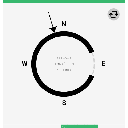
N
Čet 05:00
W
E
4 m/s from N
91 points
S
Next night