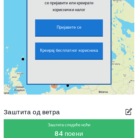
се пријавити или креирати
кориснички налог
Пријавите се
Креирај бесплатног корисника
Заштита од ветра
Заштита следеће ноћи
84 поени