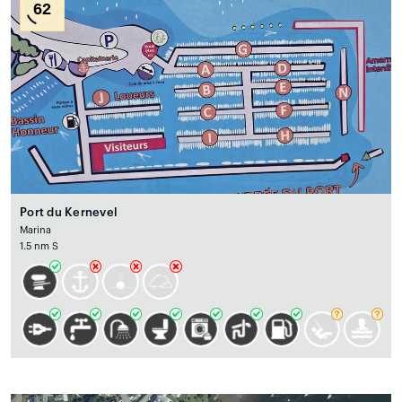
62
Port du Kernevel
Marina
1.5 nm S