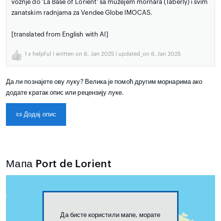
vožnje do 'La Base of Lorient' sa muzejem mornara (Taberly) i svim
zanatskim radnjama za Vendee Globe IMOCAS.
[translated from English with AI]
1
x helpful | written on 6. Jan 2025 | updated_on 6. Jan 2025
Да ли познајете ову луку? Велика је помоћ другим морнарима ако
додате кратак опис или рецензију луке.
📜
Додај опис
Мапа Port de Lorient
Да бисте користили мапе, морате