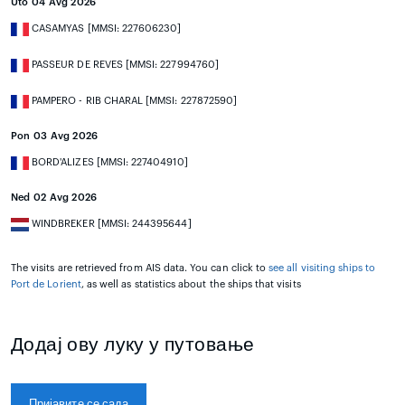
Uto 04 Avg 2026
CASAMYAS [MMSI: 227606230]
PASSEUR DE REVES [MMSI: 227994760]
PAMPERO - RIB CHARAL [MMSI: 227872590]
Pon 03 Avg 2026
BORD'ALIZES [MMSI: 227404910]
Ned 02 Avg 2026
WINDBREKER [MMSI: 244395644]
The visits are retrieved from AIS data. You can click to
see all visiting ships to
Port de Lorient
, as well as statistics about the ships that visits
Додај ову луку у путовање
Пријавите се сада