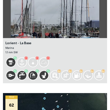
Lorient - La Base
Marina
1.1 nm SW
Wind
62