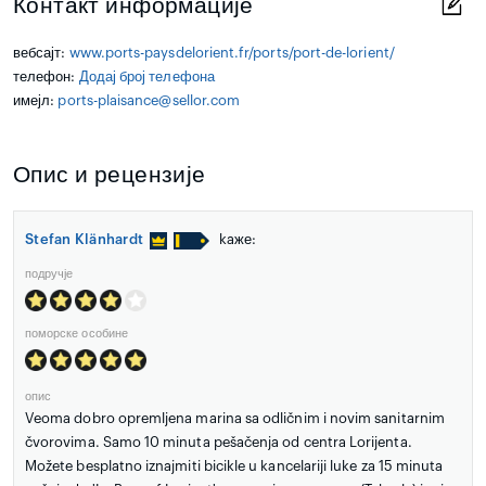
Контакт информације
вебсајт:
www.ports-paysdelorient.fr/ports/port-de-lorient/
телефон:
Додај број телефона
имејл:
ports-plaisance@sellor.com
Опис и рецензије
Stefan Klänhardt
kaже:
подручје
поморске особине
опис
Veoma dobro opremljena marina sa odličnim i novim sanitarnim
čvorovima. Samo 10 minuta pešačenja od centra Lorijenta.
Možete besplatno iznajmiti bicikle u kancelariji luke za 15 minuta