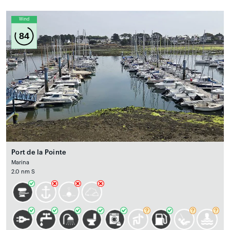
Wind
84
Port de la Pointe
Marina
2.0 nm S