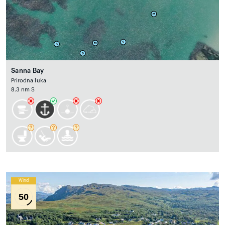
Sanna Bay
Prirodna luka
8.3 nm S
Wind
50