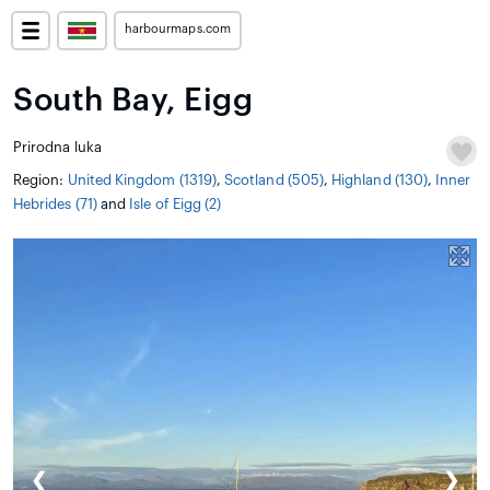
harbourmaps.com
South Bay, Eigg
Prirodna luka
Region:
United Kingdom (1319)
,
Scotland (505)
,
Highland (130)
,
Inner
Hebrides (71)
and
Isle of Eigg (2)
❮
❯