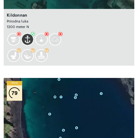
Kildonnan
Prirodna luka
1300 meter N
Wind
79