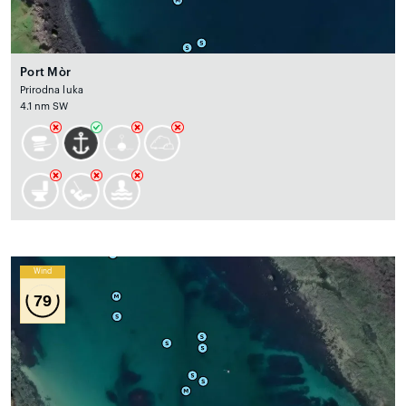
Port Mòr
Prirodna luka
4.1 nm SW
Wind
79