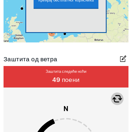
Креирај бесплатног корисника
Заштита од ветра
Заштита следеће ноћи
49 поени
N