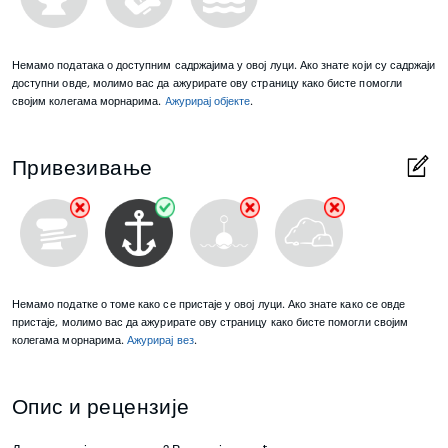
Немамо података о доступним садржајима у овој луци. Ако знате који су садржаји
доступни овде, молимо вас да ажурирате ову страницу како бисте помогли
својим колегама морнарима.
Aжурирај објекте
.
Привезивање
Немамо податке о томе како се пристаје у овој луци. Ако знате како се овде
пристаје, молимо вас да ажурирате ову страницу како бисте помогли својим
колегама морнарима.
Ажурирај вез
.
Опис и рецензије