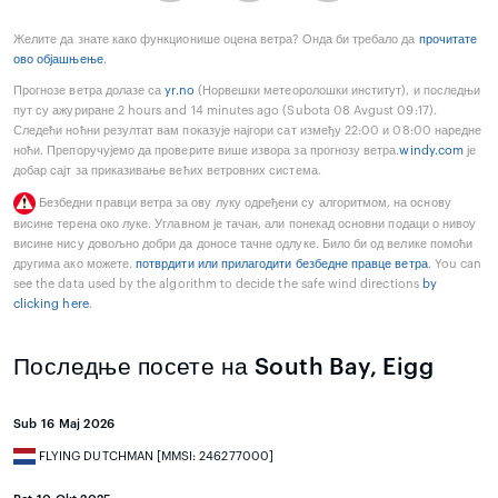
Желите да знате како функционише оцена ветра? Онда би требало да
прочитате
ово објашњење
.
Прогнозе ветра долазе са
yr.no
(Норвешки метеоролошки институт), и последњи
пут су ажуриране 2 hours and 14 minutes ago (Subota 08 Avgust 09:17).
Следећи ноћни резултат вам показује најгори сат између 22:00 и 08:00 наредне
ноћи. Препоручујемо да проверите више извора за прогнозу ветра.
windy.com
је
добар сајт за приказивање већих ветровних система.
Безбедни правци ветра за ову луку одређени су алгоритмом, на основу
висине терена око луке. Углавном је тачан, али понекад основни подаци о нивоу
висине нису довољно добри да доносе тачне одлуке. Било би од велике помоћи
другима ако можете.
потврдити или прилагодити безбедне правце ветра
. You can
see the data used by the algorithm to decide the safe wind directions
by
clicking here
.
Последње посете на South Bay, Eigg
Sub 16 Maj 2026
FLYING DUTCHMAN [MMSI: 246277000]