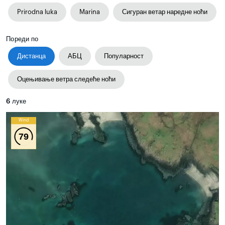
Prirodna luka
Marina
Сигуран ветар наредне ноћи
Пореди по
Дистанца
АБЦ
Популарност
Оцењивање ветра следеће ноћи
6
луке
Wind
79