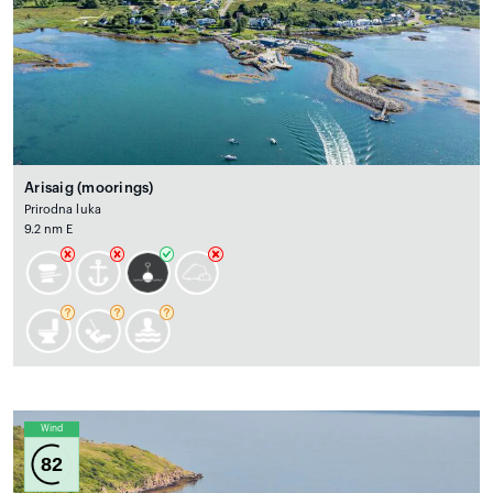
Arisaig (moorings)
Prirodna luka
9.2 nm E
Wind
82