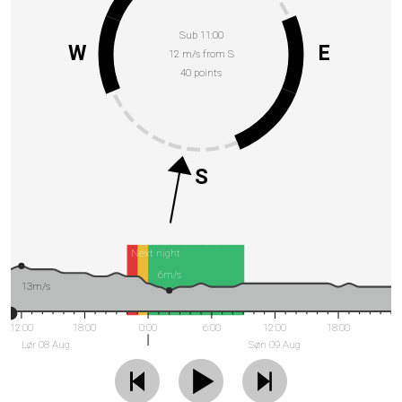
Sub 11:00
W
E
12 m/s from S
40 points
S
Next night
6m/s
13m/s
12:00
18:00
0:00
6:00
12:00
18:00
Lør 08 Aug
Søn 09 Aug