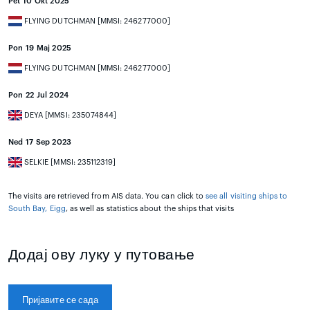
Pet 10 Okt 2025
FLYING DUTCHMAN [MMSI: 246277000]
Pon 19 Maj 2025
FLYING DUTCHMAN [MMSI: 246277000]
Pon 22 Jul 2024
DEYA [MMSI: 235074844]
Ned 17 Sep 2023
SELKIE [MMSI: 235112319]
The visits are retrieved from AIS data. You can click to
see all visiting ships to
South Bay, Eigg
, as well as statistics about the ships that visits
Додај ову луку у путовање
Пријавите се сада