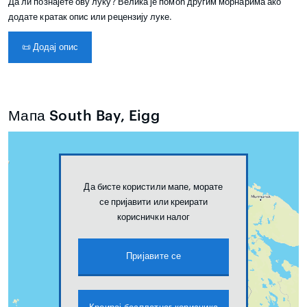
Да ли познајете ову луку? Велика је помоћ другим морнарима ако
додате кратак опис или рецензију луке.
📜
Додај опис
Мапа South Bay, Eigg
Да бисте користили мапе, морате
се пријавити или креирати
кориснички налог
Пријавите се