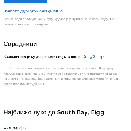
Изаберите други датум осим данашњег
Важно:
Када се
пријавите
у луку, додате је у путовање на овом сајту. Не
резервишете место у марини.
Сарадници
Корисници који су допринели овој страници:
Doug Sharp
harbourmaps.com ажурира се од стране заједнице наутичара. Када додате
информације, преглед или слике на ову страницу, ви сте наведени овде са
осталим сарадницима (наводимо ваше корисничко име, које може бити ваше
право име или псеудоним).
Најближе луке до South Bay, Eigg
Филтрирај по