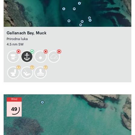
Gallanach Bay, Muck
Prirodna luka
4.5 nm SW
Wind
49