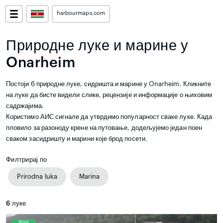
harbourmaps.com
Природне луке и марине у
Onarheim
Постоји 6 природне луке, сидришта и марине у Onarheim. Кликните
на луке да бисте видели слике, рецензије и информације о њиховим
садржајима.
Користимо АИС сигнале да утврдимо популарност сваке луке. Када
пловило за разоноду крене на путовање, додељујемо један поен
сваком засидришту и марини које брод посети.
Филтрирај по
Prirodna luka
Marina
6
луке
Wind