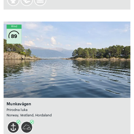
Wind
89
Munkavågen
Prirodna luka
Norway, Vestland, Hordaland