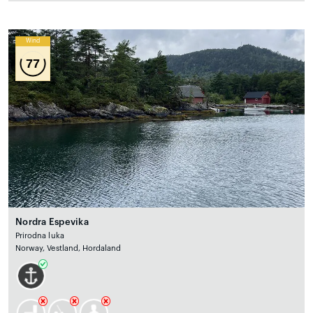
Wind
77
Nordra Espevika
Prirodna luka
Norway, Vestland, Hordaland