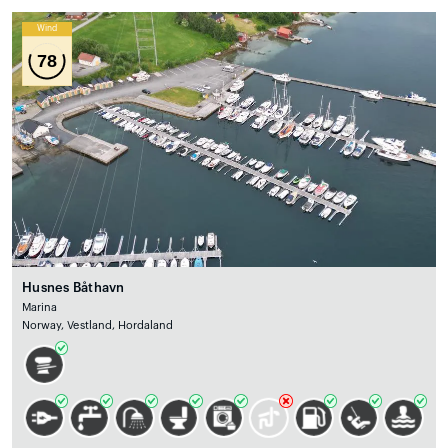
Wind
78
Husnes Båthavn
Marina
Norway, Vestland, Hordaland