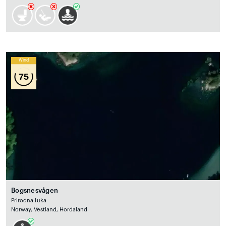
Wind
75
Bogsnesvågen
Prirodna luka
Norway, Vestland, Hordaland