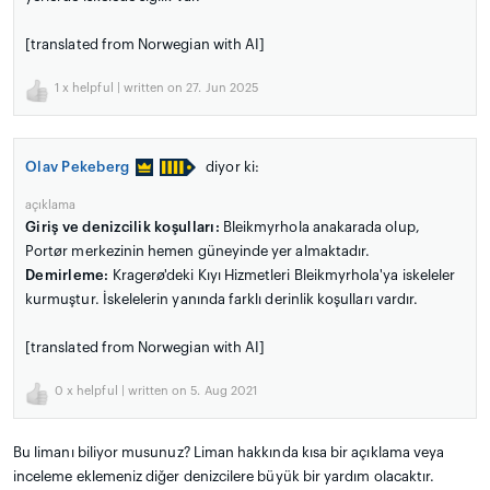
[translated from Norwegian with AI]
1
x helpful | written on 27. Jun 2025
Olav Pekeberg
diyor ki:
açıklama
Giriş ve denizcilik koşulları:
Bleikmyrhola anakarada olup,
Portør merkezinin hemen güneyinde yer almaktadır.
Demirleme:
Kragerø'deki Kıyı Hizmetleri Bleikmyrhola'ya iskeleler
kurmuştur. İskelelerin yanında farklı derinlik koşulları vardır.
[translated from Norwegian with AI]
0
x helpful | written on 5. Aug 2021
Bu limanı biliyor musunuz? Liman hakkında kısa bir açıklama veya
inceleme eklemeniz diğer denizcilere büyük bir yardım olacaktır.