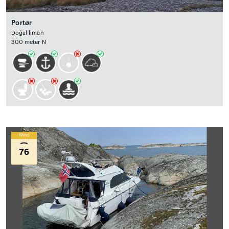
Portør
Doğal liman
300 meter N
Wind
76