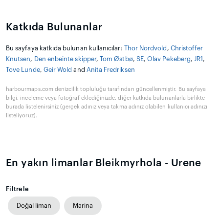
Katkıda Bulunanlar
Bu sayfaya katkıda bulunan kullanıcılar:
Thor Nordvold
,
Christoffer
Knutsen
,
Den enbeinte skipper
,
Tom Østbø
,
SE
,
Olav Pekeberg
,
JR1
,
Tove Lunde
,
Geir Wold
and
Anita Fredriksen
harbourmaps.com denizcilik topluluğu tarafından güncellenmiştir. Bu sayfaya
bilgi, inceleme veya fotoğraf eklediğinizde, diğer katkıda bulunanlarla birlikte
burada listelenirsiniz (gerçek adınız veya takma adınız olabilen kullanıcı adınızı
listeliyoruz).
En yakın limanlar Bleikmyrhola - Urene
Filtrele
Doğal liman
Marina