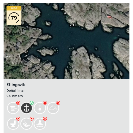
Wind
79
Ellingsvik
Doğal liman
2.9 nm SW