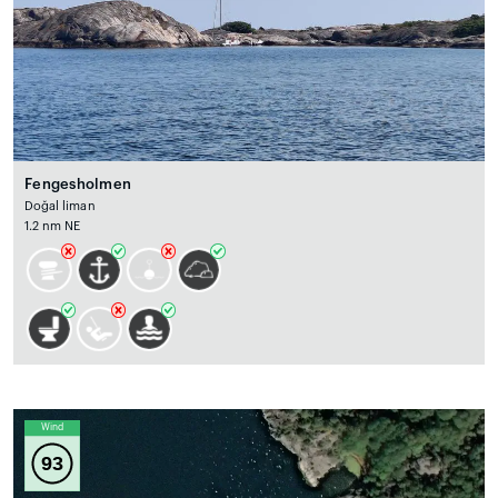
Fengesholmen
Doğal liman
1.2 nm NE
Wind
93