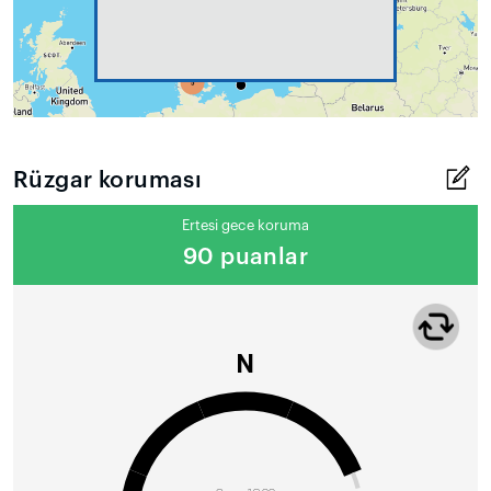
Rüzgar koruması
Ertesi gece koruma
90 puanlar
N