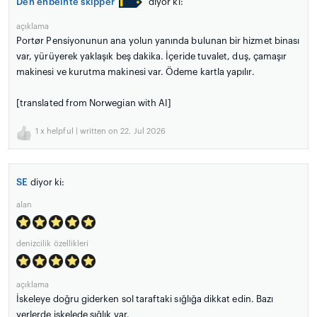
Den enbeinte skipper
diyor ki:
açıklama
Portør Pensiyonunun ana yolun yanında bulunan bir hizmet binası
var, yürüyerek yaklaşık beş dakika. İçeride tuvalet, duş, çamaşır
makinesi ve kurutma makinesi var. Ödeme kartla yapılır.
[translated from Norwegian with AI]
1
x helpful | written on 22. Jul 2026
SE
diyor ki:
alan
denizcilik özellikleri
açıklama
İskeleye doğru giderken sol taraftaki sığlığa dikkat edin. Bazı
yerlerde iskelede sığlık var.