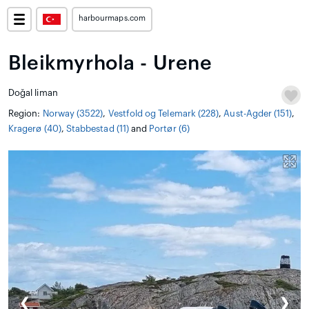
harbourmaps.com
Bleikmyrhola - Urene
Doğal liman
Region:
Norway (3522)
,
Vestfold og Telemark (228)
,
Aust-Agder (151)
,
Kragerø (40)
,
Stabbestad (11)
and
Portør (6)
❮
❯