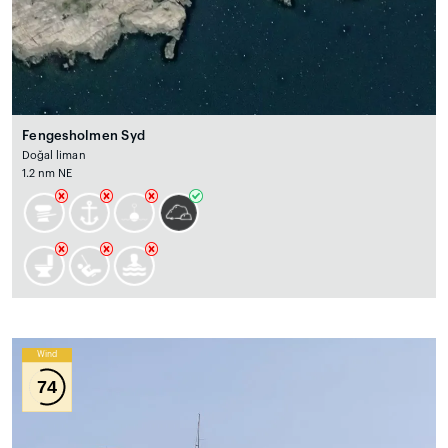
Fengesholmen Syd
Doğal liman
1.2 nm NE
Wind
74