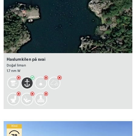
Haslumkilen på svai
Doğal liman
1.7 nm W
Wind
78