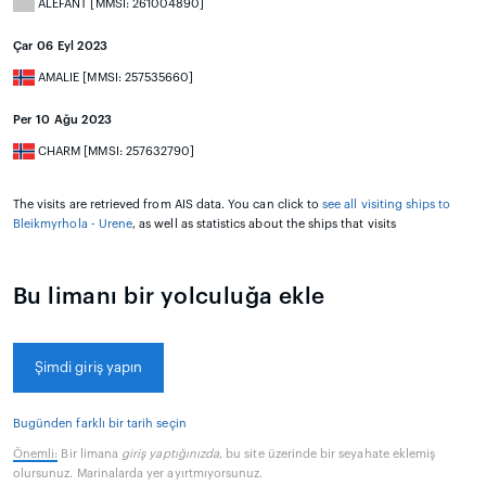
ALEFANT [MMSI: 261004890]
Çar 06 Eyl 2023
AMALIE [MMSI: 257535660]
Per 10 Ağu 2023
CHARM [MMSI: 257632790]
The visits are retrieved from AIS data. You can click to
see all visiting ships to
Bleikmyrhola - Urene
, as well as statistics about the ships that visits
Bu limanı bir yolculuğa ekle
Şimdi giriş yapın
Bugünden farklı bir tarih seçin
Önemli:
Bir limana
giriş yaptığınızda
, bu site üzerinde bir seyahate eklemiş
olursunuz. Marinalarda yer ayırtmıyorsunuz.