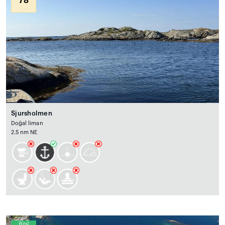
Sjursholmen
Doğal liman
2.5 nm NE
Wind