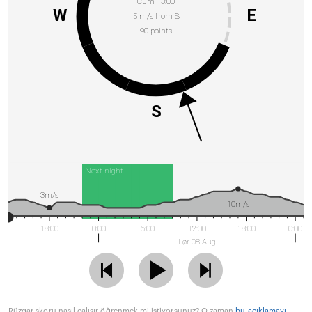
Cum 13:00
W
E
5 m/s from S
90 points
S
Next night
3m/s
10m/s
18:00
0:00
6:00
12:00
18:00
0:00
Lør 08 Aug
Rüzgar skoru nasıl çalışır öğrenmek mi istiyorsunuz? O zaman
bu açıklamayı