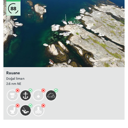
88
Rauane
Doğal liman
2.6 nm NE