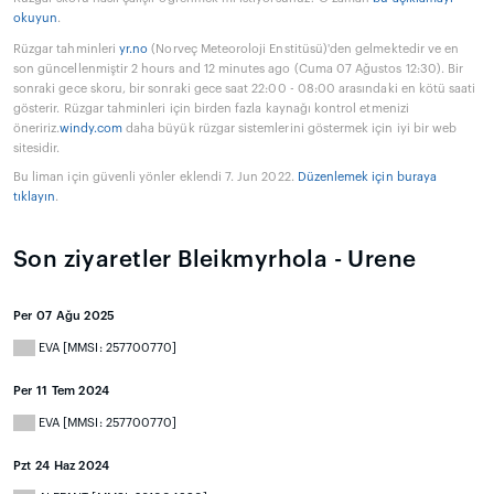
okuyun
.
Rüzgar tahminleri
yr.no
(Norveç Meteoroloji Enstitüsü)'den gelmektedir ve en
son güncellenmiştir 2 hours and 12 minutes ago (Cuma 07 Ağustos 12:30). Bir
sonraki gece skoru, bir sonraki gece saat 22:00 - 08:00 arasındaki en kötü saati
gösterir. Rüzgar tahminleri için birden fazla kaynağı kontrol etmenizi
öneririz.
windy.com
daha büyük rüzgar sistemlerini göstermek için iyi bir web
sitesidir.
Bu liman için güvenli yönler eklendi 7. Jun 2022.
Düzenlemek için buraya
tıklayın
.
Son ziyaretler Bleikmyrhola - Urene
Per 07 Ağu 2025
EVA [MMSI: 257700770]
Per 11 Tem 2024
EVA [MMSI: 257700770]
Pzt 24 Haz 2024