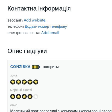
Контактна інформація
вебсайт:
Add website
телефон:
Додати номер телефону
електронна пошта:
Add email
Опис і відгуки
CONZISKA
говорить:
зона
морські якості
опис
Маленький порт всередині з кормовим якорем зовні вздовж