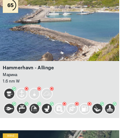
65
Hammerhavn - Allinge
Марина
1.6 nm W
Wind