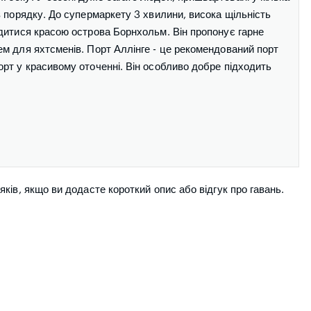
в порядку. До супермаркету 3 хвилини, висока щільність
одитися красою острова Борнхольм. Він пропонує гарне
ем для яхтсменів. Порт Аллінге - це рекомендований порт
орт у красивому оточенні. Він особливо добре підходить
ків, якщо ви додасте короткий опис або відгук про гавань.