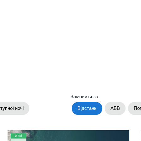
Замовити за
тупної ночі
Відстань
АБВ
По
Wind