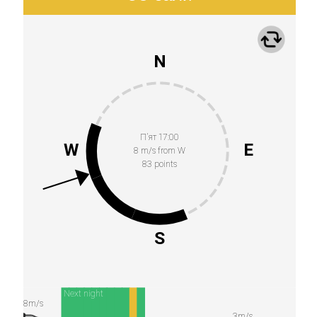
N
П’ят 17:00
W
E
8 m/s from W
83 points
S
Next night
8m/s
3m/s