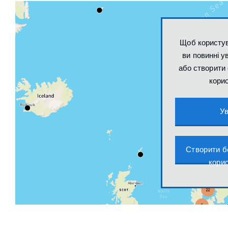
Щоб користув
ви повинні у
або створити 
кори
Ув
Створити б
кори