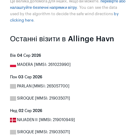
Це велика допомога для інших, якщо ви можете.
перевірте або
налаштуйте безпечні напрямки вітру
. You can see the data
used by the algorithm to decide the safe wind directions
by
clicking here
.
Останні візити в Allinge Havn
Вів 04 Сер 2026
MADERA [MMSI: 261023990]
Пон 03 Сер 2026
PARLAN [MMSI: 265057700]
SIROQUE [MMSI: 219035071]
Нед 02 Сер 2026
NAJADEN II [MMSI: 219010949]
SIROQUE [MMSI: 219035071]