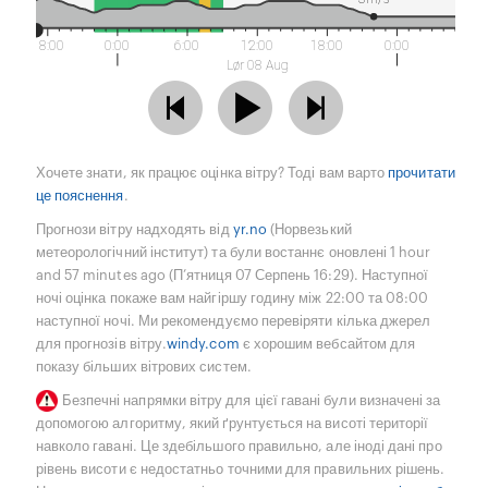
18:00
0:00
6:00
12:00
18:00
0:00
Lør 08 Aug
Хочете знати, як працює оцінка вітру? Тоді вам варто
прочитати
це пояснення
.
Прогнози вітру надходять від
yr.no
(Норвезький
метеорологічний інститут) та були востаннє оновлені 1 hour
and 57 minutes ago (П’ятниця 07 Серпень 16:29). Наступної
ночі оцінка покаже вам найгіршу годину між 22:00 та 08:00
наступної ночі. Ми рекомендуємо перевіряти кілька джерел
для прогнозів вітру.
windy.com
є хорошим вебсайтом для
показу більших вітрових систем.
Безпечні напрямки вітру для цієї гавані були визначені за
допомогою алгоритму, який ґрунтується на висоті території
навколо гавані. Це здебільшого правильно, але іноді дані про
рівень висоти є недостатньо точними для правильних рішень.