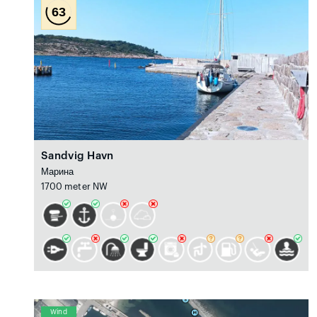
63
Sandvig Havn
Марина
1700 meter NW
Wind