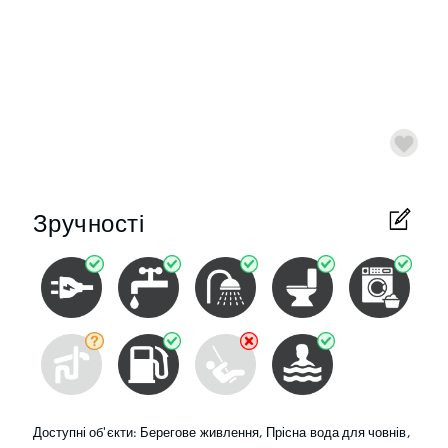
Зручності
Доступні об'єкти: Берегове живлення, Прісна вода для човнів,