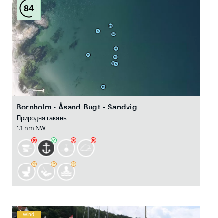
84
Bornholm - Åsand Bugt - Sandvig
Природна гавань
1.1 nm NW
Wind