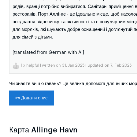
рядів, вранці потрібно вибиратися. Санітарні приміщення 
ресторанів. Порт Аллінге - це ідеальне місце, щоб насол
поєднання відпочинку та активності та є популярним місц
для моряків, які шукають добре оснащений і доглянутий п
для сімей з дітьми.
[translated from German with AI]
1
x helpful | written on 31. Jan 2025 | updated_on 7. Feb 2025
Чи знаєте ви цю гавань? Це велика допомога для інших моря
📜
Додати опис
Карта Allinge Havn