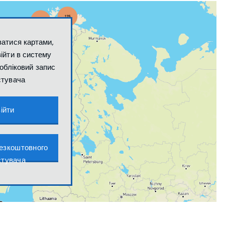
атися картами,
війти в систему
обліковий запис
стувача
ійти
езкоштовного
стувача