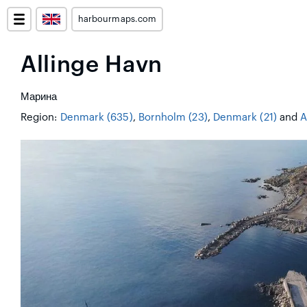
harbourmaps.com
Allinge Havn
Марина
Region:
Denmark (635)
,
Bornholm (23)
,
Denmark (21)
and
A