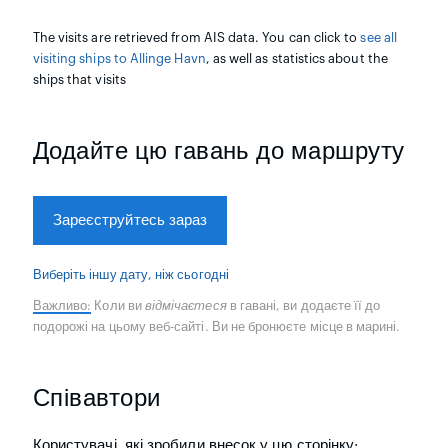
The visits are retrieved from AIS data. You can click to
see all
visiting ships to Allinge Havn
, as well as statistics about the
ships that visits
Додайте цю гавань до маршруту
Зареєструйтесь зараз
Виберіть іншу дату, ніж сьогодні
Важливо:
Коли ви
відмічаєтеся
в гавані, ви додаєте її до
подорожі на цьому веб-сайті. Ви не бронюєте місце в марині.
Співавтори
Користувачі, які зробили внесок у цю сторінку: