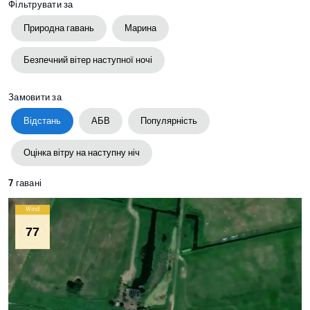
Фільтрувати за
Природна гавань
Марина
Безпечний вітер наступної ночі
Замовити за
Відстань
АБВ
Популярність
Оцінка вітру на наступну ніч
7
гавані
Wind
77