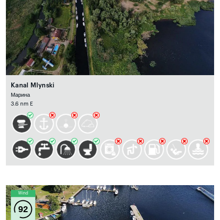
Kanal Mlynski
Марина
3.6 nm E
Wind
92