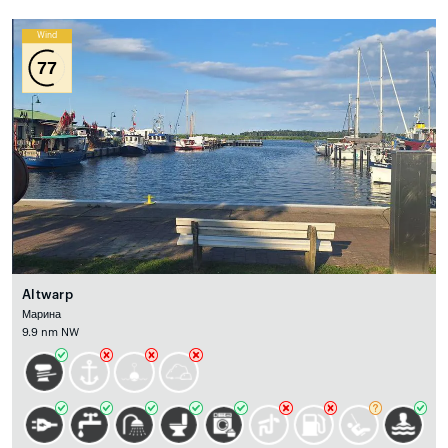
Wind
77
Altwarp
Марина
9.9 nm NW