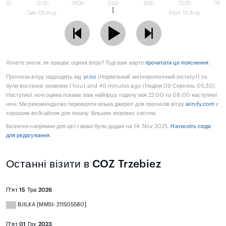
6:00
12:00
18:00
0:00
6:00
12:00
18:0
Søn 09 Aug
Man 10 Aug
Хочете знати, як працює оцінка вітру? Тоді вам варто
прочитати це пояснення
.
Прогнози вітру надходять від
yr.no
(Норвезький метеорологічний інститут) та
були востаннє оновлені 1 hour and 40 minutes ago (Неділя 09 Серпень 05:30).
Наступної ночі оцінка покаже вам найгіршу годину між 22:00 та 08:00 наступної
ночі. Ми рекомендуємо перевіряти кілька джерел для прогнозів вітру.
windy.com
є
хорошим вебсайтом для показу більших вітрових систем.
Безпечні напрямки для цієї гавані були додані на 14. Nov 2025.
Натисніть сюди
для редагування
.
Останні візити в COZ Trzebiez
П’ят 15 Тра 2026
BJILKA [MMSI: 211505580]
П’ят 01 Гру 2023