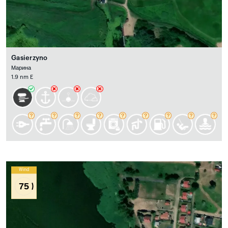
Gasierzyno
Марина
1.9 nm E
Wind
75