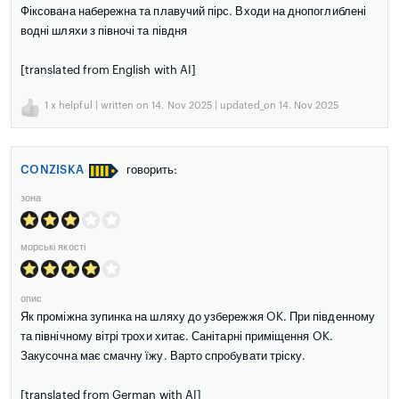
Фіксована набережна та плавучий пірс. Входи на днопоглиблені
водні шляхи з півночі та півдня
[translated from English with AI]
1
x helpful | written on 14. Nov 2025 | updated_on 14. Nov 2025
CONZISKA
говорить:
зона
морські якості
опис
Як проміжна зупинка на шляху до узбережжя OK. При південному
та північному вітрі трохи хитає. Санітарні приміщення OK.
Закусочна має смачну їжу. Варто спробувати тріску.
[translated from German with AI]