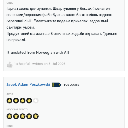
опис
Гарна гавань для зупинки. Швартування у боксах (позначені
зеленими/червоними) або буях, а також багато місць вздовж
берегової лінії. Електрика та вода на причалах, задовільні
санітарні умови.
Продуктовий магазин в 5-6 хвилинах ходьби від гавані, їдальня
на причалі.
[translated from Norwegian with AI]
1
x helpful | written on 8. Jul 2026
Jacek Adam Peszkowski
говорить:
зона
морські якості
опис