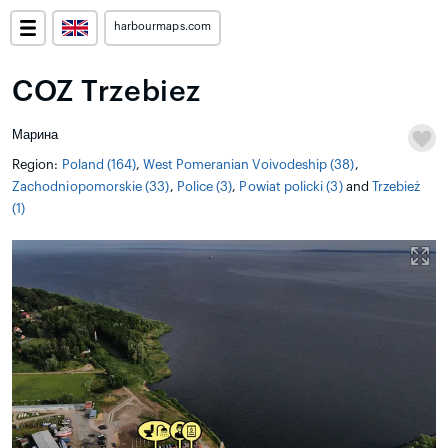
harbourmaps.com
COZ Trzebiez
Марина
Region:
Poland (164)
,
West Pomeranian Voivodeship (38)
,
Zachodniopomorskie (33)
,
Police (3)
,
Powiat policki (3)
and
Trzebież
(1)