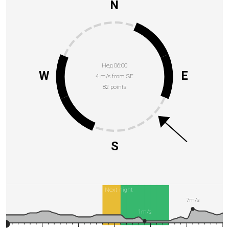
N
Нед 06:00
W
E
4 m/s from SE
82 points
S
Next night
7m/s
1m/s