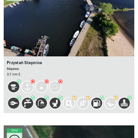
Przystań Stepnica
Марина
3.7 nm E
Wind