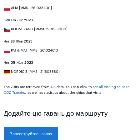
ALIA [MMSI: 261038400]
Пон 06 Лис 2023
BOOMERANG [MMSI: 270833000]
Чет 26 Жов 2023
PAT & MAT [MMSI: 261024610]
Чет 05 Жов 2023
NORDIC 5 [MMSI: 211608880]
The visits are retrieved from AIS data. You can click to
see all visiting ships to
COZ Trzebiez
, as well as statistics about the ships that visits
Додайте цю гавань до маршруту
Зареєструйтесь зараз