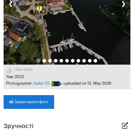
❮
❯
1
liker bildet
Year 2022
Photographer:
Sailor 55
, uploaded on 13. May 2026
📸
Завантажити фото
Зручності