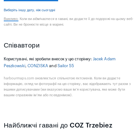
Виберіть іншу дату, ніж сьогодні
Важливо:
Коли ви
відмічаєтеся
в гавані, ви додаєте її до подорожі на цьому веб-
сайті. Ви не бронюєте місце в марині.
Співавтори
Користувачі, які зробили внесок у цю сторінку:
Jacek Adam
Peszkowski
,
CONZISKA
and
Sailor 55
harbourmaps.com оновлюється спільнотою яхтсменів. Коли ви додаєте
інформацію, огляд чи фотографії на цю сторінку, вас відображають тут разом з
іншими дописувачами (ми вказуємо ваше ім’я користувача, яке може бути
вашим справжнім ім’ям або псевдонімом).
Найближчі гавані до COZ Trzebiez