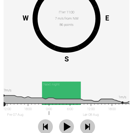
П’ят 11:00
W
E
7 m/s from NW
86 points
S
Next night
7m/s
1m/s
12:00
18:00
0:00
6:00
12:00
18:00
Fre 07 Aug
Lør 08 Aug