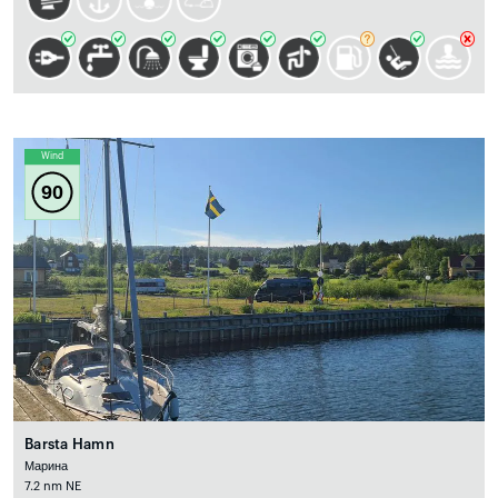
Wind
90
Barsta Hamn
Марина
7.2 nm NE