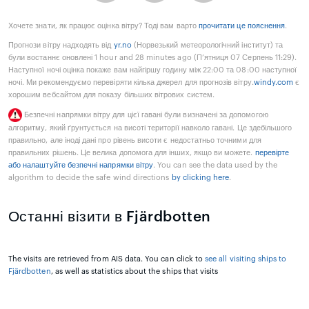
Хочете знати, як працює оцінка вітру? Тоді вам варто
прочитати це пояснення
.
Прогнози вітру надходять від
yr.no
(Норвезький метеорологічний інститут) та
були востаннє оновлені 1 hour and 28 minutes ago (П’ятниця 07 Серпень 11:29).
Наступної ночі оцінка покаже вам найгіршу годину між 22:00 та 08:00 наступної
ночі. Ми рекомендуємо перевіряти кілька джерел для прогнозів вітру.
windy.com
є
хорошим вебсайтом для показу більших вітрових систем.
Безпечні напрямки вітру для цієї гавані були визначені за допомогою
алгоритму, який ґрунтується на висоті території навколо гавані. Це здебільшого
правильно, але іноді дані про рівень висоти є недостатньо точними для
правильних рішень. Це велика допомога для інших, якщо ви можете.
перевірте
або налаштуйте безпечні напрямки вітру
. You can see the data used by the
algorithm to decide the safe wind directions
by clicking here
.
Останні візити в Fjärdbotten
The visits are retrieved from AIS data. You can click to
see all visiting ships to
Fjärdbotten
, as well as statistics about the ships that visits