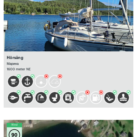
Hörsång
Марина
1600 meter NE
Wind
90