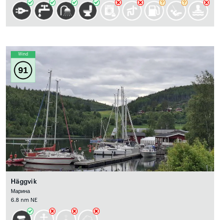
Wind
91
Häggvik
Марина
6.8 nm NE