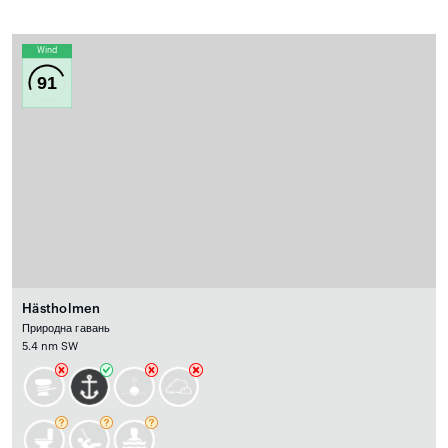
Wind
91
Hästholmen
Природна гавань
5.4 nm SW