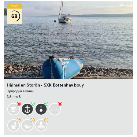
Wind
68
Hålmalen Storön - SXK Bottenhav bouy
Природна гавань
3.6 nm S