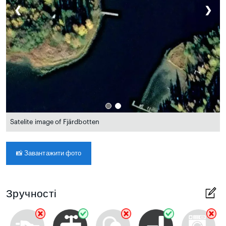
❮
❯
Satelite image of Fjärdbotten
📸
Завантажити фото
Зручності