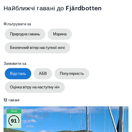
Найближчі гавані до Fjärdbotten
Фільтрувати за
Природна гавань
Марина
Безпечний вітер наступної ночі
Замовити за
Відстань
АБВ
Популярність
Оцінка вітру на наступну ніч
12
гавані
Wind
91