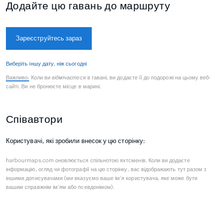
Додайте цю гавань до маршруту
Зареєструйтесь зараз
Виберіть іншу дату, ніж сьогодні
Важливо:
Коли ви
відмічаєтеся
в гавані, ви додаєте її до подорожі на цьому веб-
сайті. Ви не бронюєте місце в марині.
Співавтори
Користувачі, які зробили внесок у цю сторінку:
harbourmaps.com оновлюється спільнотою яхтсменів. Коли ви додаєте
інформацію, огляд чи фотографії на цю сторінку, вас відображають тут разом з
іншими дописувачами (ми вказуємо ваше ім’я користувача, яке може бути
вашим справжнім ім’ям або псевдонімом).