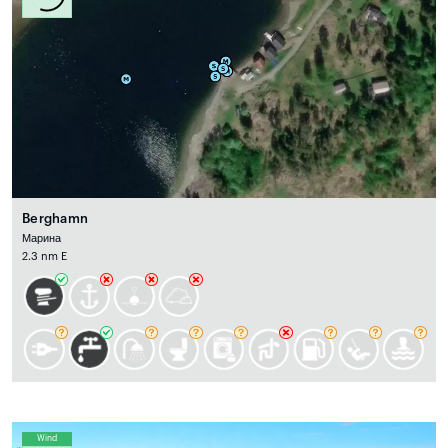
Berghamn
Марина
2.3 nm E
Wind