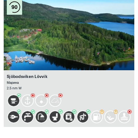
90
Sjöbodsviken Lövvik
Марина
2.5 nm W