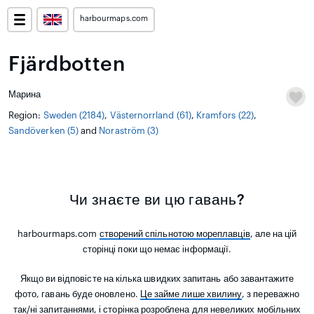
harbourmaps.com
Fjärdbotten
Марина
Region:
Sweden (2184)
,
Västernorrland (61)
,
Kramfors (22)
,
Sandöverken (5)
and
Noraström (3)
Чи знаєте ви цю гавань?
harbourmaps.com
створений спільнотою мореплавців
, але на цій
сторінці поки що немає інформації.
Якщо ви відповісте на кілька швидких запитань або завантажите
фото, гавань буде оновлено.
Це займе лише хвилину
, з переважно
так/ні запитаннями, і сторінка розроблена для невеликих мобільних