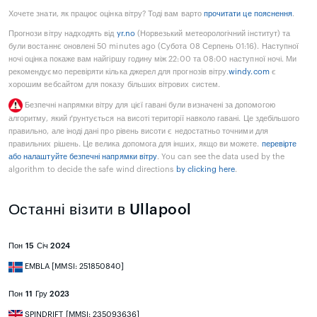
Хочете знати, як працює оцінка вітру? Тоді вам варто
прочитати це пояснення
.
Прогнози вітру надходять від
yr.no
(Норвезький метеорологічний інститут) та
були востаннє оновлені 50 minutes ago (Субота 08 Серпень 01:16). Наступної
ночі оцінка покаже вам найгіршу годину між 22:00 та 08:00 наступної ночі. Ми
рекомендуємо перевіряти кілька джерел для прогнозів вітру.
windy.com
є
хорошим вебсайтом для показу більших вітрових систем.
Безпечні напрямки вітру для цієї гавані були визначені за допомогою
алгоритму, який ґрунтується на висоті території навколо гавані. Це здебільшого
правильно, але іноді дані про рівень висоти є недостатньо точними для
правильних рішень. Це велика допомога для інших, якщо ви можете.
перевірте
або налаштуйте безпечні напрямки вітру
. You can see the data used by the
algorithm to decide the safe wind directions
by clicking here
.
Останні візити в Ullapool
Пон 15 Січ 2024
EMBLA [MMSI: 251850840]
Пон 11 Гру 2023
SPINDRIFT [MMSI: 235093636]