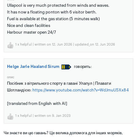
Ullapool is very much protected from winds and waves.
It has now a floating ponton with 6 visitor berth.
Fuel is available at the gas station (5 minutes walk)
Nice and clean facilities
Harbour master open 24/7
1
x helpful | written on 12. Jun 2026 | updated_on 12. Jun 2026
Helge Jarle Haaland Sirum
говорить:
опис
Посібник з вітрильного спорту в гавані Улапул | Плавати
Шотландією:
https://www.youtube.com/watch?v=WdJmuU5Xx84
[translated from English with AI]
1
x helpful | written on 9. Jan 2023
Чи знаєте ви цю гавань? Це велика допомога для інших моряків,