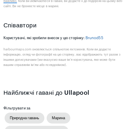
Важливо:
Коли ви
відмічаєтеся
в гавані, ви додаєте її до подорожі на цьому веб-
сайті. Ви не бронюєте місце в марині.
Співавтори
Користувачі, які зробили внесок у цю сторінку:
Brunod55
harbourmaps.com оновлюється спільнотою яхтсменів. Коли ви додаєте
інформацію, огляд чи фотографії на цю сторінку, вас відображають тут разом з
іншими дописувачами (ми вказуємо ваше ім’я користувача, яке може бути
вашим справжнім ім’ям або псевдонімом).
Найближчі гавані до Ullapool
Фільтрувати за
Природна гавань
Марина