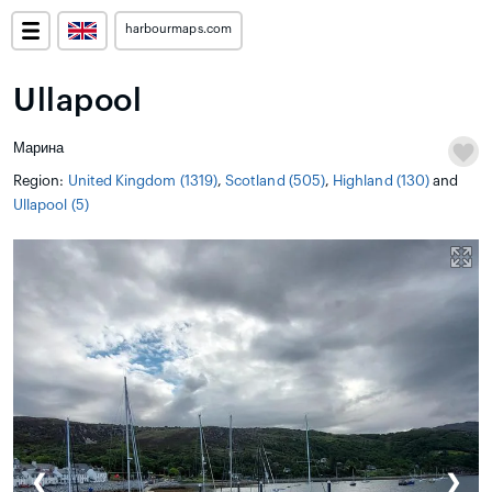
harbourmaps.com
Ullapool
Марина
Region:
United Kingdom (1319)
,
Scotland (505)
,
Highland (130)
and
Ullapool (5)
❮
❯