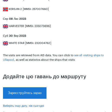
KERSJIN 2 [MMSI: 257007660]
Сер 08 Лис 2023
HARVESTER [MMSI: 235073696]
Суб 30 Вер 2023
WHITE STAR [MMSI: 232004762]
The visits are retrieved from AIS data. You can click to
see all visiting ships to
Ullapool
, as well as statistics about the ships that visits
Додайте цю гавань до маршруту
Зареєструйтесь зараз
Виберіть іншу дату, ніж сьогодні