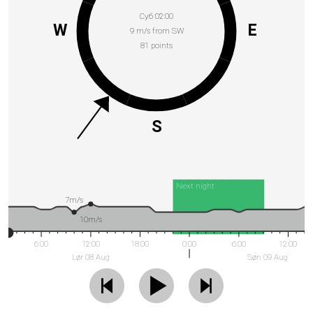
Суб 02:00
W
E
9 m/s from SW
81 points
S
Next night
7m/s
10m/s
6:00
12:00
18:00
0:00
6:00
12:00
Lør 08 Aug
Søn 09 Aug