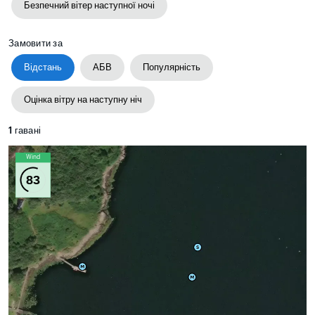
Безпечний вітер наступної ночі
Замовити за
Відстань
АБВ
Популярність
Оцінка вітру на наступну ніч
1
гавані
Wind
83