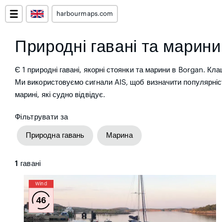
harbourmaps.com
Природні гавані та марини
Є 1 природні гавані, якорні стоянки та марини в Borgan. Кла
Ми використовуємо сигнали AIS, щоб визначити популярніс
марині, які судно відвідує.
Фільтрувати за
Природна гавань
Марина
1
гавані
Wind
46