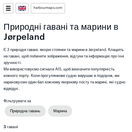
harbourmaps.com
Природні гавані та марини в
Jørpeland
Є 3 природні гавані, якорні стоянки та марини в Jørpeland. Клацніть
на гавані, щоб побачити зображення, відгуки та інформацію про їхні
зручності.
Ми використовуємо сигнали AIS, щоб визначити популярність
кожного порту. Коли прогулянкове судно вирушає в подорож, ми
нараховуємо один бал кожному якорному посту та марині, які судно
відвідує.
Фільтрувати за
Природна гавань
Марина
3
гавані