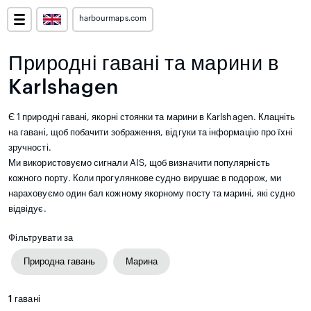
harbourmaps.com
Природні гавані та марини в
Karlshagen
Є 1 природні гавані, якорні стоянки та марини в Karlshagen. Клацніть
на гавані, щоб побачити зображення, відгуки та інформацію про їхні
зручності.
Ми використовуємо сигнали AIS, щоб визначити популярність
кожного порту. Коли прогулянкове судно вирушає в подорож, ми
нараховуємо один бал кожному якорному посту та марині, які судно
відвідує.
Фільтрувати за
Природна гавань
Марина
1
гавані