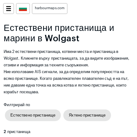
harbourmaps.com
Естествени пристанища и
марини в Wolgast
Има 2 естествени пристанища, котвени места и пристанища в
Wolgast. Кликнете върху пристанищата, за да видите изображения,
отзиви и информация за техните съоръжения.
Ние използваме AIS сигнали, за да определим популярността на
всяко пристанище. Когато развлекателен плавателен съд е на път,
ние даваме една точка на всяка котва и яхтено пристанище, които
корабът посещава.
Филтрирай по
Естествено пристанище
Яхтено пристанище
2
пристанища