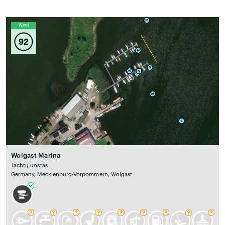
Wind
92
Wolgast Marina
Jachtų uostas
Germany, Mecklenburg-Vorpommern, Wolgast