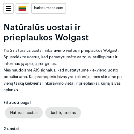
harbourmaps.com
Natūralūs uostai ir
prieplaukos Wolgast
Yra 2 natūralūs uostai, inkaravimo vietos ir prieplaukos Wolgast.
Spustelėkite uostus, kad pamatytumėte vaizdus, atsiliepimus ir
informaciją apie jų įrenginius.
Mes naudojame AIS signalus, kad nustatytume kiekvieno uosto
populiarumą. Kai pramoginis laivas yra kelionėje, mes skiriame po
vieną tašką kiekvienai inkaravimo vietai ir prieplaukai, kurią laivas
aplanko.
Filtruoti pagal
Natūrali uostas
Jachtų uostas
2
uostai