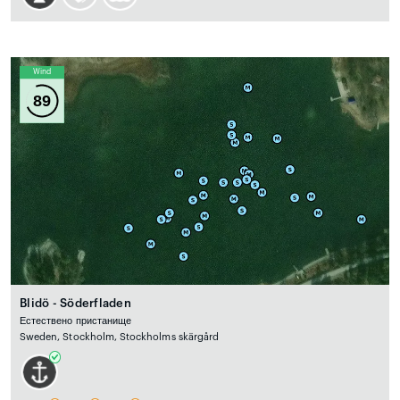
Wind
89
Blidö - Söderfladen
Естествено пристанище
Sweden, Stockholm, Stockholms skärgård