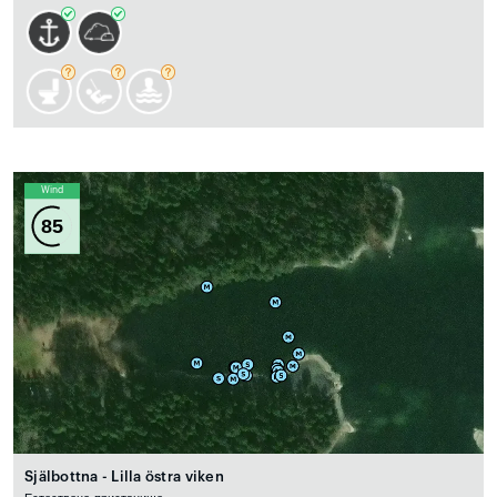
Wind
85
Själbottna - Lilla östra viken