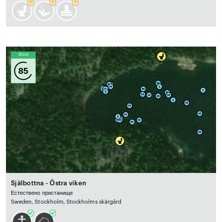
Wind
85
Själbottna - Östra viken
Естествено пристанище
Sweden, Stockholm, Stockholms skärgård