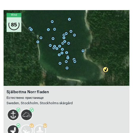
Wind
85
Själbottna Norr fladen
Естествено пристанище
Sweden, Stockholm, Stockholms skärgård