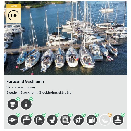
Wind
69
Furusund Gästhamn
Яхтено пристанище
Sweden, Stockholm, Stockholms skärgård