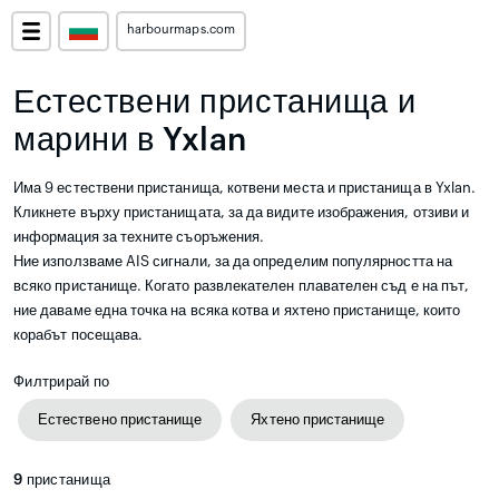
harbourmaps.com
Естествени пристанища и
марини в Yxlan
Има 9 естествени пристанища, котвени места и пристанища в Yxlan.
Кликнете върху пристанищата, за да видите изображения, отзиви и
информация за техните съоръжения.
Ние използваме AIS сигнали, за да определим популярността на
всяко пристанище. Когато развлекателен плавателен съд е на път,
ние даваме една точка на всяка котва и яхтено пристанище, които
корабът посещава.
Филтрирай по
Естествено пристанище
Яхтено пристанище
9
пристанища