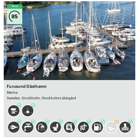
Wind
85
Furusund Gästhamn
Marina
Sweden, Stockholm, Stockholms skärgård