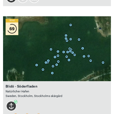
Wind
69
Blidö - Söderfladen
Natürlicher Hafen
Sweden, Stockholm, Stockholms skärgård