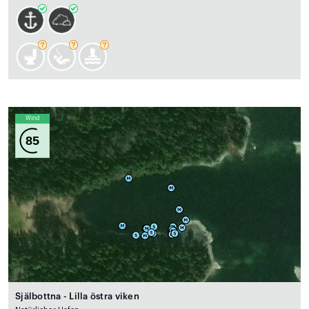
Wind
85
Själbottna - Lilla östra viken