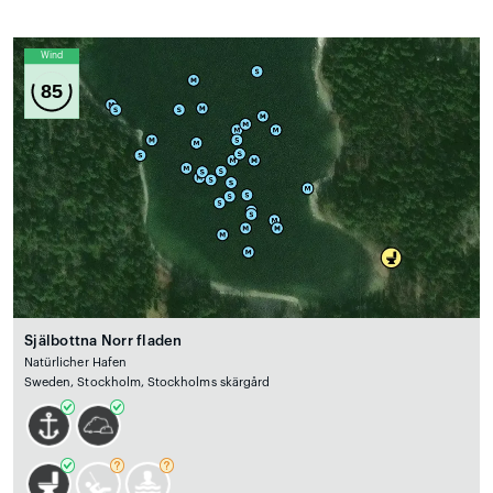
Wind
85
Själbottna Norr fladen
Natürlicher Hafen
Sweden, Stockholm, Stockholms skärgård