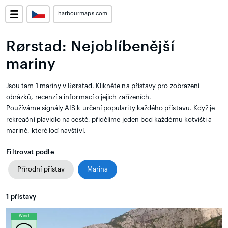
harbourmaps.com
Rørstad: Nejoblíbenější
mariny
Jsou tam 1 mariny v Rørstad. Klikněte na přístavy pro zobrazení
obrázků, recenzí a informací o jejich zařízeních.
Používáme signály AIS k určení popularity každého přístavu. Když je
rekreační plavidlo na cestě, přidělíme jeden bod každému kotvišti a
marině, které loď navštíví.
Filtrovat podle
Přírodní přístav
Marina
1
přístavy
Wind