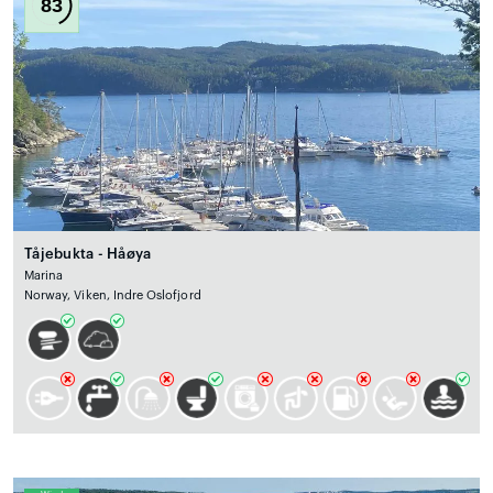
83
Tåjebukta - Håøya
Marina
Norway, Viken, Indre Oslofjord