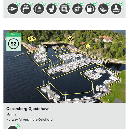
Wind
92
Oscarsborg Gjestehavn
Marina
Norway, Viken, Indre Oslofjord