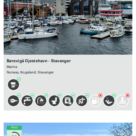
Børevigå Gjestehavn - Stavanger
Marina
Norway, Rogaland, Stavanger
Wind