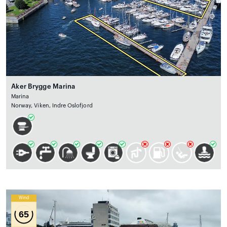
Aker Brygge Marina
Marina
Norway, Viken, Indre Oslofjord
Wind
65