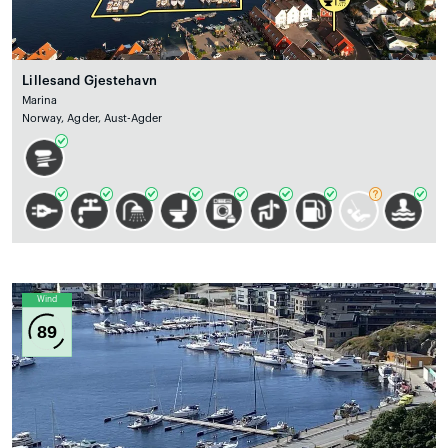
Lillesand Gjestehavn
Marina
Norway, Agder, Aust-Agder
Wind
89