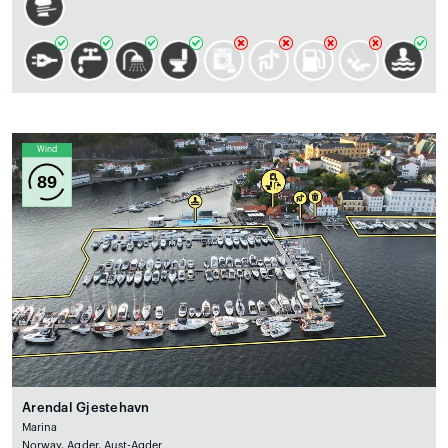
Wind
89
Arendal Gjestehavn
Marina
Norway, Agder, Aust-Agder