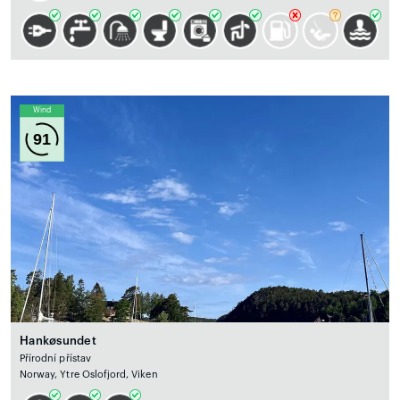
Wind
91
Hankøsundet
Přírodní přístav
Norway, Ytre Oslofjord, Viken