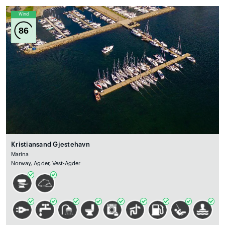
Wind
86
Kristiansand Gjestehavn
Marina
Norway, Agder, Vest-Agder