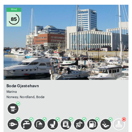
Wind
85
Bodø Gjestehavn
Marina
Norway, Nordland, Bodø