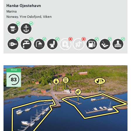
Hankø Gjestehavn
Marina
Norway, Ytre Oslofjord, Viken
Wind
83