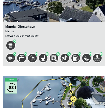
Mandal Gjestehavn
Marina
Norway, Agder, Vest-Agder
Wind
83