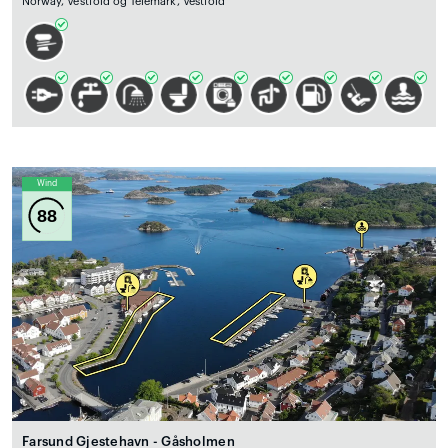
Norway, Vestfold og Telemark, Vestfold
Wind
88
Farsund Gjestehavn - Gåsholmen