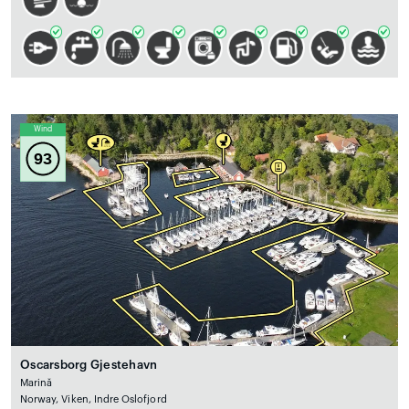
Wind
93
Oscarsborg Gjestehavn
Marină
Norway, Viken, Indre Oslofjord