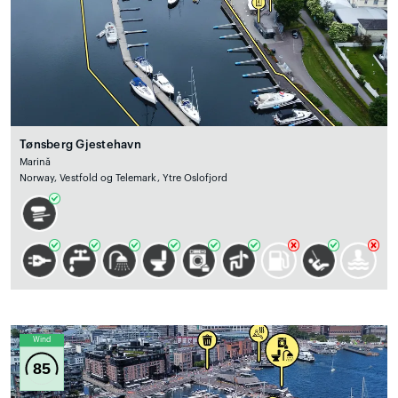
Tønsberg Gjestehavn
Marină
Norway, Vestfold og Telemark, Ytre Oslofjord
Wind
85