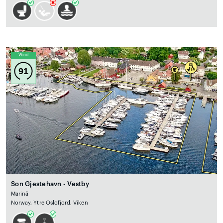
Wind
91
Son Gjestehavn - Vestby
Marină
Norway, Ytre Oslofjord, Viken