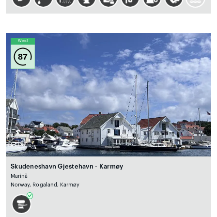
Wind
87
Skudeneshavn Gjestehavn - Karmøy
Marină
Norway, Rogaland, Karmøy