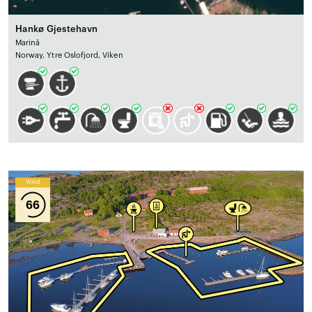
Hankø Gjestehavn
Marină
Norway, Ytre Oslofjord, Viken
Wind
66