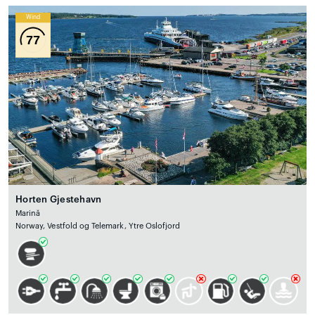
Wind
77
Horten Gjestehavn
Marină
Norway, Vestfold og Telemark, Ytre Oslofjord