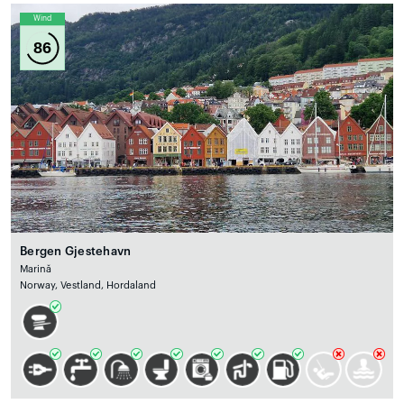
Wind
86
Bergen Gjestehavn
Marină
Norway, Vestland, Hordaland