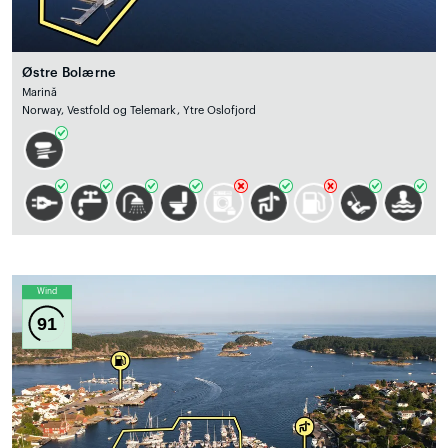
Østre Bolærne
Marină
Norway, Vestfold og Telemark, Ytre Oslofjord
Wind
91