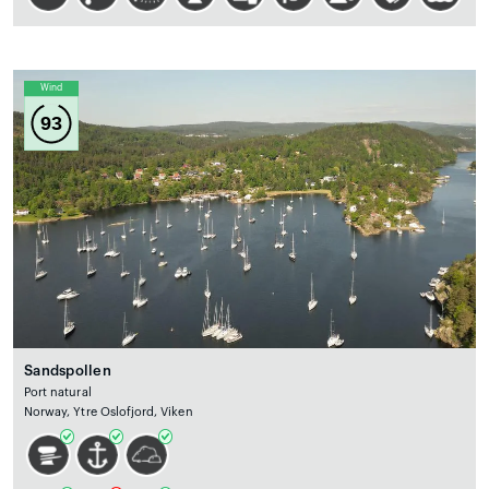
Wind
93
Sandspollen
Port natural
Norway, Ytre Oslofjord, Viken