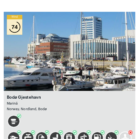
Wind
74
Bodø Gjestehavn
Marină
Norway, Nordland, Bodø