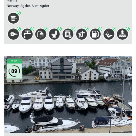
Marină
Norway, Agder, Aust-Agder
Wind
89