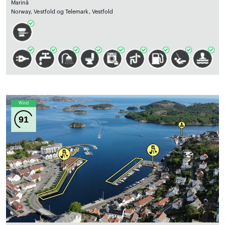
Marină
Norway, Vestfold og Telemark, Vestfold
Wind
91