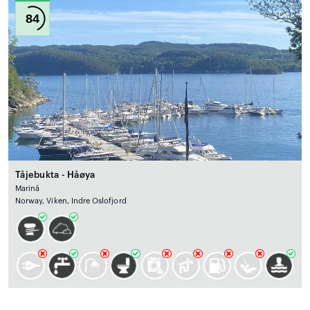
84
Tåjebukta - Håøya
Marină
Norway, Viken, Indre Oslofjord