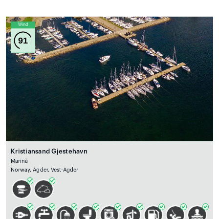
Wind
91
Kristiansand Gjestehavn
Marină
Norway, Agder, Vest-Agder