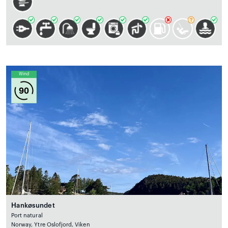
Wind
90
Hankøsundet
Port natural
Norway, Ytre Oslofjord, Viken