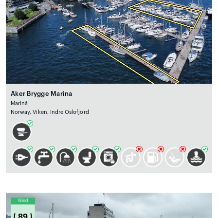
Aker Brygge Marina
Marină
Norway, Viken, Indre Oslofjord
Wind
89