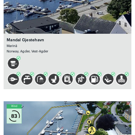
Mandal Gjestehavn
Marină
Norway, Agder, Vest-Agder
Wind
83