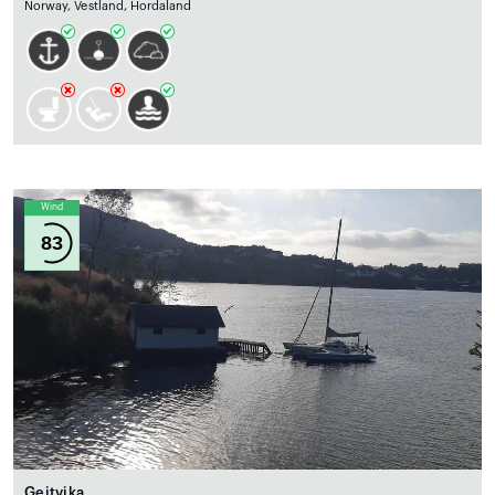
Norway, Vestland, Hordaland
Wind
83
Geitvika