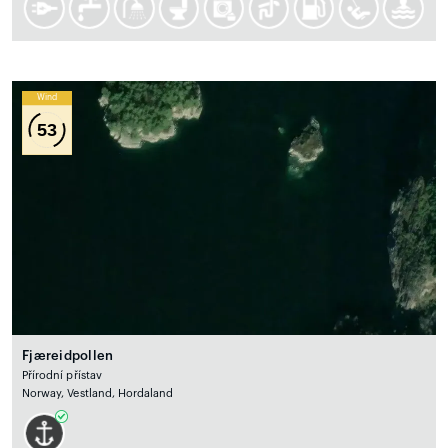
Wind
53
Fjæreidpollen
Přírodní přístav
Norway, Vestland, Hordaland