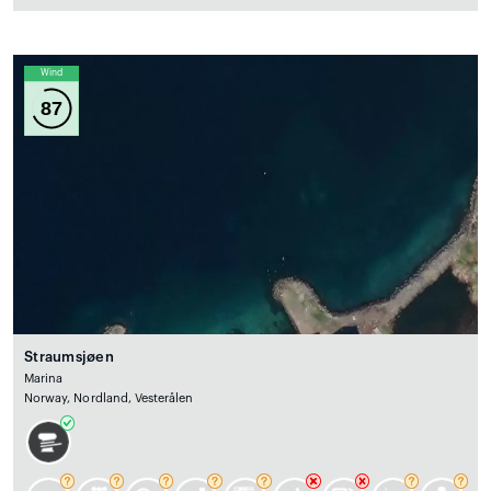
Wind
87
Straumsjøen
Marina
Norway, Nordland, Vesterålen