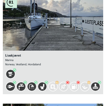
81
Liaskjæret
Marina
Norway, Vestland, Hordaland