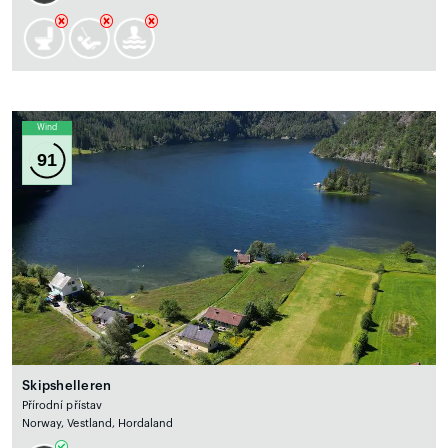
Wind
91
Skipshelleren
Přírodní přístav
Norway, Vestland, Hordaland