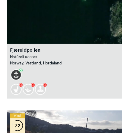
Fjæreidpollen
Natūrali uostas
Norway, Vestland, Hordaland
Wind
72