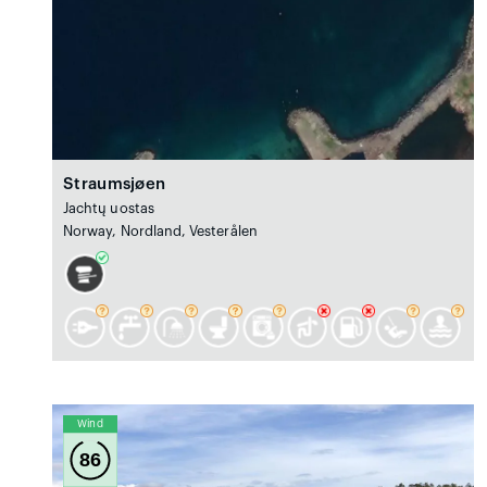
Straumsjøen
Jachtų uostas
Norway, Nordland, Vesterålen
Wind
86