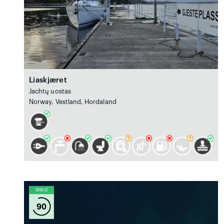
Liaskjæret
Jachtų uostas
Norway, Vestland, Hordaland
Wind
90