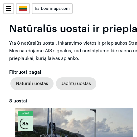
harbourmaps.com
Natūralūs uostai ir priep
Yra 8 natūralūs uostai, inkaravimo vietos ir prieplaukos St
Mes naudojame AIS signalus, kad nustatytume kiekvieno uost
prieplaukai, kurią laivas aplanko.
Filtruoti pagal
Natūrali uostas
Jachtų uostas
8
uostai
Wind
85