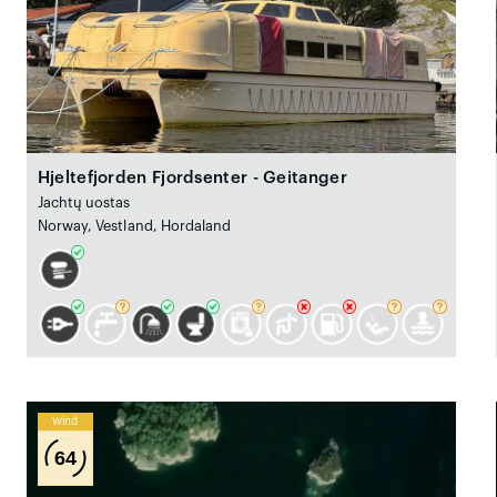
Hjeltefjorden Fjordsenter - Geitanger
Jachtų uostas
Norway, Vestland, Hordaland
Wind
64