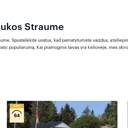
laukos Straume
raume. Spustelėkite uostus, kad pamatytumėte vaizdus, atsiliepim
o populiarumą. Kai pramoginis laivas yra kelionėje, mes skiria
Wind
64