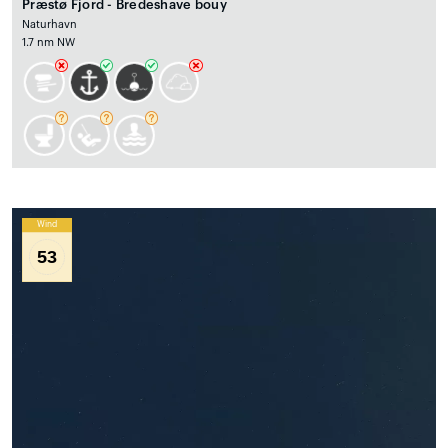
Præstø Fjord - Bredeshave bouy
Naturhavn
1.7 nm NW
Wind
53