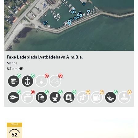
Faxe Ladeplads Lystbådehavn A.m.B.a.
Marina
6.7 nm NE
Wind
52