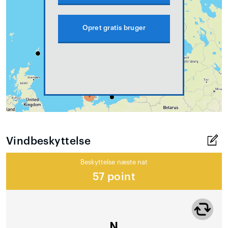
Opret gratis bruger
Vindbeskyttelse
Beskyttelse næste nat
57 point
N