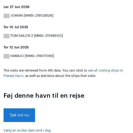
Lør 27 Jun 2026
JOWIAN [MMSI: 219028526]
Tor 10 Jul 2025
TOM SAILOR 2 [MMSI: 211148900]
Tor 12 Jun 2025
HAMAJO [MMSI: 219017085]
The visits are retrieved from AIS data. You can click to
see all visiting ships to
Præstø Havn
, as well as statistics about the ships that visits
Føj denne havn til en rejse
Tjek ind nu
Vælg en anden dato end i dag