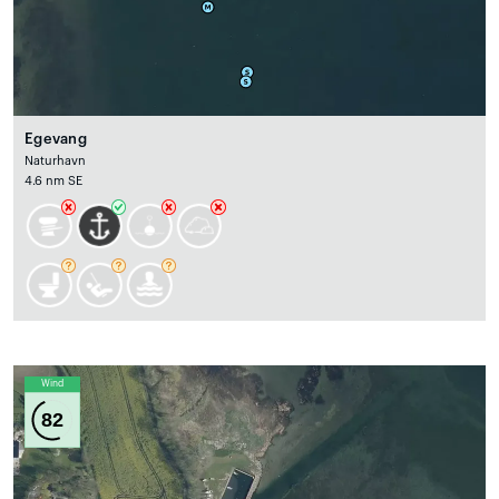
Egevang
Naturhavn
4.6 nm SE
Wind
82