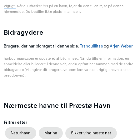
Vigtigt:
Når du
checker ind
på en havn, føjer du den til en rejse på denne
hjemmeside. Du bestiller ikke plads i marinaen.
Bidragydere
Brugere, der har bidraget til denne side:
Tranquillitas
og
Arjen Weber
harbourmaps.com er opdateret af bådmiljøet. Når du tilføjer information, en
anmeldelse eller billeder til denne side, er du opført her sammen med de andre
bidragydere (vi angiver dit brugernavn, som kan være dit rigtige navn eller et
pseudonym).
Nærmeste havne til Præstø Havn
Filtrer efter
Naturhavn
Marina
Sikker vind næste nat