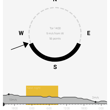
Tor 14:00
W
E
9 m/s from W
56 points
S
Next night
2m/s
10m/s
18:00
0:00
6:00
12:00
18:00
0:00