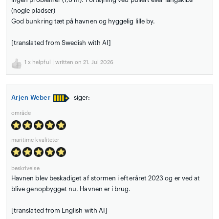
(nogle pladser)
God bunkring tæt på havnen og hyggelig lille by.
[translated from Swedish with AI]
1
x helpful | written on 21. Jul 2026
Arjen Weber
siger:
område
maritime kvaliteter
beskrivelse
Havnen blev beskadiget af stormen i efteråret 2023 og er ved at
blive genopbygget nu. Havnen er i brug.
[translated from English with AI]