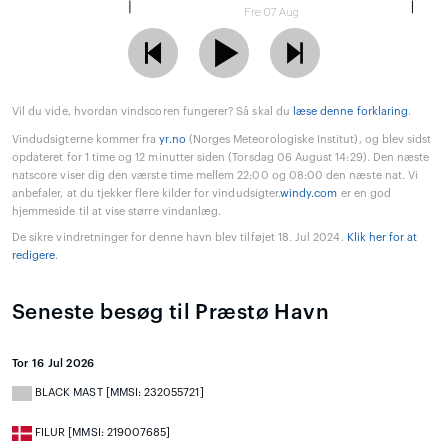
Fre 07 Aug
Vil du vide, hvordan vindscoren fungerer? Så skal du
læse denne forklaring
.
Vindudsigterne kommer fra
yr.no
(Norges Meteorologiske Institut), og blev sidst
opdateret for 1 time og 12 minutter siden (Torsdag 06 August 14:29). Den næste
natscore viser dig den værste time mellem 22:00 og 08:00 den næste nat. Vi
anbefaler, at du tjekker flere kilder for vindudsigter.
windy.com
er en god
hjemmeside til at vise større vindanlæg.
De sikre vindretninger for denne havn blev tilføjet 18. Jul 2024.
Klik her for at
redigere
.
Seneste besøg til Præstø Havn
Tor 16 Jul 2026
BLACK MAST [MMSI: 232055721]
FILUR [MMSI: 219007685]