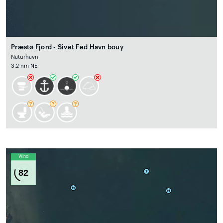
Præstø Fjord - Sivet Fed Havn bouy
Naturhavn
3.2 nm NE
Wind
82