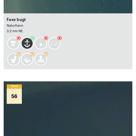
Faxe bugt
Naturhavn
3.2 nm NE
Wind
56