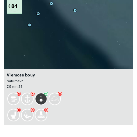
84
Viemose bouy
Naturhavn
7.9 nm SE