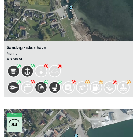
Sandvig Fiskerihavn
Marina
4.8 nm SE
Wind
84