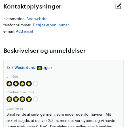
Kontaktoplysninger
hjemmeside:
Add website
telefonnummer:
Tilføj telefonnummer
e-mail:
Add email
Beskrivelser og anmeldelser
Erik Westerlund
siger:
område
maritime kvaliteter
beskrivelse
Smal rende at sejle igennem, som ender udenfor havnen. Mit
søkort sagde, at det var 2,3 m, men det var dybere, og vi havde
ingen problemer (1,8 m). Fortøjning ved pullert eller langskibs