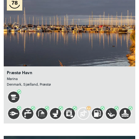
78
Præstø Havn
Marina
Denmark, Sjælland, Præstø