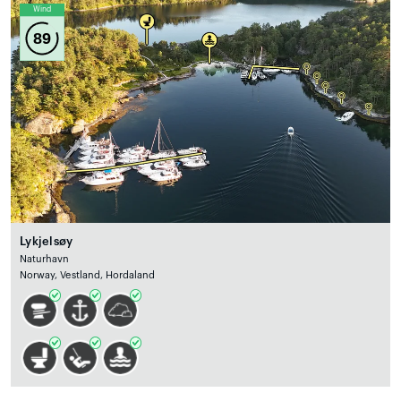
Wind
89
Lykjelsøy
Naturhavn
Norway, Vestland, Hordaland