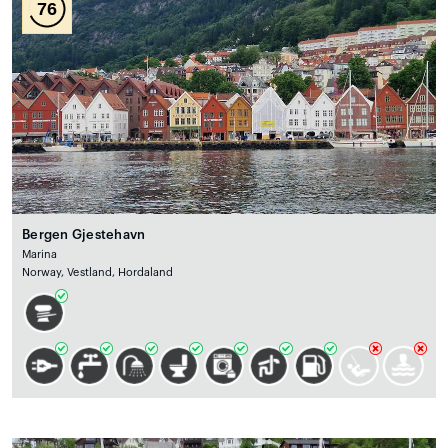
76
Bergen Gjestehavn
Marina
Norway, Vestland, Hordaland