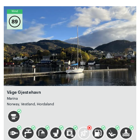
Wind
89
Våge Gjestehavn
Marina
Norway, Vestland, Hordaland