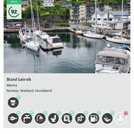
Wind
92
Stord Leirvik
Marina
Norway, Vestland, Hordaland