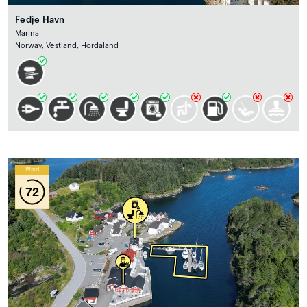
Fedje Havn
Marina
Norway, Vestland, Hordaland
Wind
72