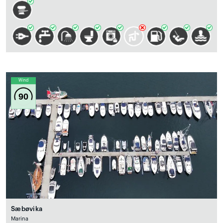
Wind
90
Sæbøvika
Marina