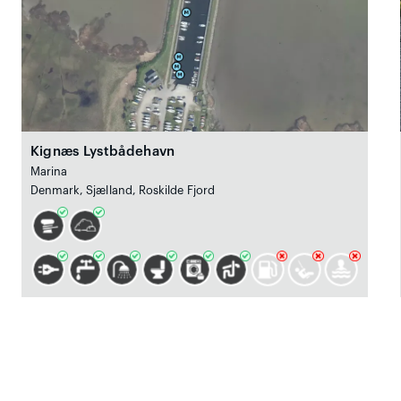
Kignæs Lystbådehavn
Marina
Denmark, Sjælland, Roskilde Fjord