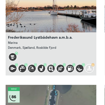
Frederikssund Lystbådehavn a.m.b.a.
Marina
Denmark, Sjælland, Roskilde Fjord
Wind
86