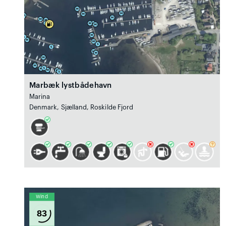
Marbæk lystbådehavn
Marina
Denmark, Sjælland, Roskilde Fjord
Wind
83