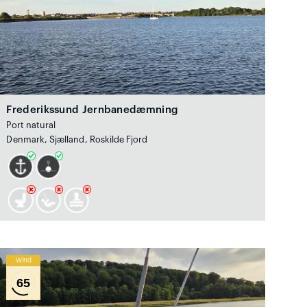
Frederikssund Jernbanedæmning
Port natural
Denmark, Sjælland, Roskilde Fjord
Wind
65