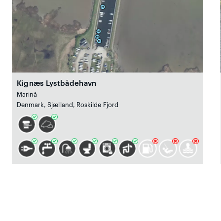
Kignæs Lystbådehavn
Marină
Denmark, Sjælland, Roskilde Fjord