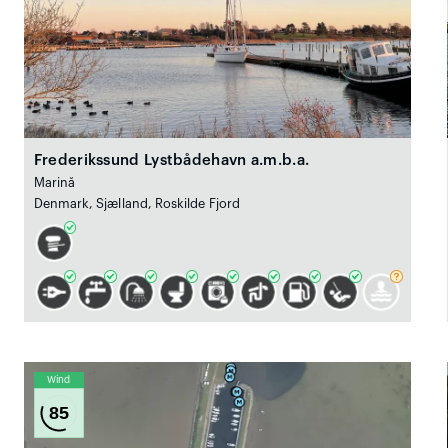
Frederikssund Lystbådehavn a.m.b.a.
Marină
Denmark, Sjælland, Roskilde Fjord
Wind
85