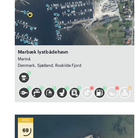
Marbæk lystbådehavn
Marină
Denmark, Sjælland, Roskilde Fjord
Wind
69