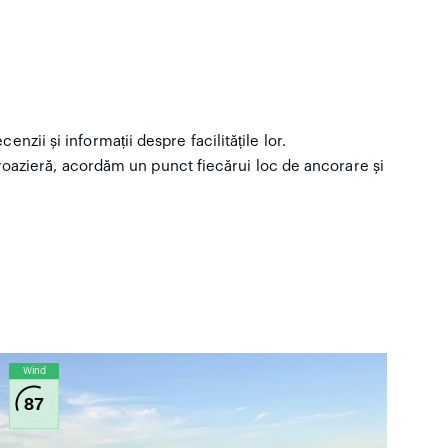
nzii și informații despre facilitățile lor.
oazieră, acordăm un punct fiecărui loc de ancorare și
Wind
87