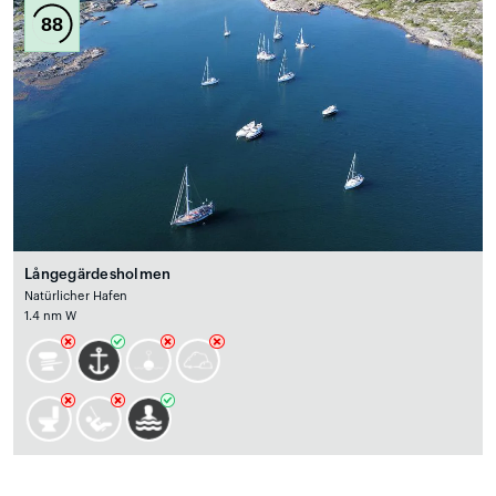
88
Långegärdesholmen
Natürlicher Hafen
1.4 nm W