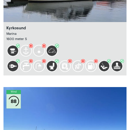
Kyrkosund
Marina
1600 meter S
Wind
88