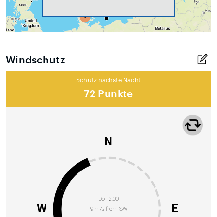
Windschutz
Schutz nächste Nacht
72 Punkte
N
Do 12:00
W
E
9 m/s from SW