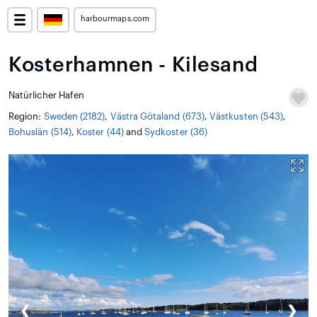
harbourmaps.com
Kosterhamnen - Kilesand
Natürlicher Hafen
Region:
Sweden (2182)
,
Västra Götaland (673)
,
Västkusten (543)
,
Bohuslän (514)
,
Koster (44)
and
Sydkoster (36)
❮
❯