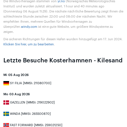
Die Windvorhersagen stammen von
yr.no
(Norwegisches Meteorologisches
Institut) und wurden zuletzt aktualisiert. 1 hour and 40 minutes ago
(Donnerstag 06 August 11:29). Die nächste nächtliche Bewertung zeigt Ihnen die
schlechteste Stunde zwischen 22:00 und 08:00 der nächsten Nacht. Wir
empfehlen Ihnen, mehrere Quellen für Windvorhersagen zu
überprüfen.
windy.com
ist eine gute Website, um größere Windsysteme zu
zeigen.
Die sicheren Richtungen für diesen Hafen wurden hinzugefügt am 17. Jun 2024.
Klicken Sie hier, um zu bearbeiten
.
Letzte Besuche Kosterhamnen - Kilesand
Mi 05 Aug 2026
SY FILIA [MMSI: 211380700]
Mo 03 Aug 2026
GAZELLEN [MMSI: 219022902]
WINDA [MMSI: 265500870]
FAST FORWARD [MMSI: 259021250]