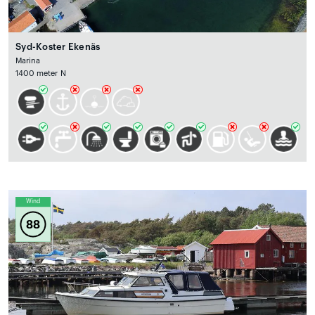
Syd-Koster Ekenäs
Marina
1400 meter N
Wind
88