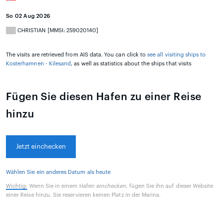
So 02 Aug 2026
CHRISTIAN [MMSI: 259020140]
The visits are retrieved from AIS data. You can click to
see all visiting ships to
Kosterhamnen - Kilesand
, as well as statistics about the ships that visits
Fügen Sie diesen Hafen zu einer Reise
hinzu
Jetzt einchecken
Wählen Sie ein anderes Datum als heute
Wichtig:
Wenn Sie in einem Hafen
einchecken
, fügen Sie ihn auf dieser Website
einer Reise hinzu. Sie reservieren keinen Platz in der Marina.