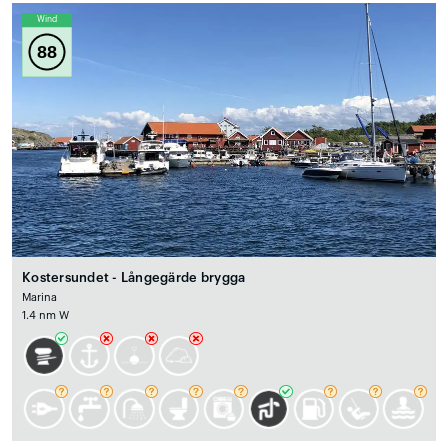
Wind
88
Kostersundet - Långegärde brygga
Marina
1.4 nm W