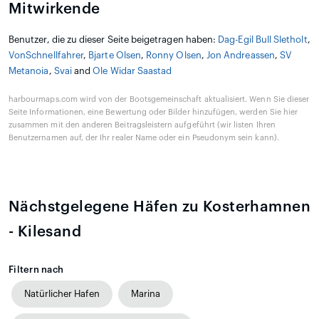
Mitwirkende
Benutzer, die zu dieser Seite beigetragen haben:
Dag-Egil Bull Sletholt
,
VonSchnellfahrer
,
Bjarte Olsen
,
Ronny Olsen
,
Jon Andreassen
,
SV
Metanoia
,
Svai
and
Ole Widar Saastad
harbourmaps.com wird von der Bootsgemeinschaft aktualisiert. Wenn Sie dieser
Seite Informationen, eine Bewertung oder Bilder hinzufügen, werden Sie hier
zusammen mit den anderen Beitragsleistern aufgeführt (wir listen Ihren
Benutzernamen auf, der Ihr realer Name oder ein Pseudonym sein kann).
Nächstgelegene Häfen zu Kosterhamnen
- Kilesand
Filtern nach
Natürlicher Hafen
Marina