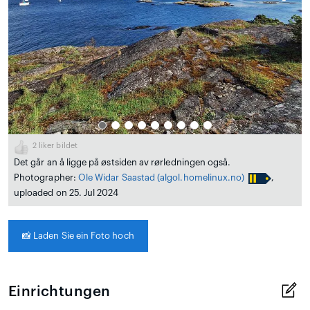
2
liker bildet
Det går an å ligge på østsiden av rørledningen også.
Photographer:
Ole Widar Saastad
(algol.homelinux.no)
,
uploaded on 25. Jul 2024
📸
Laden Sie ein Foto hoch
Einrichtungen